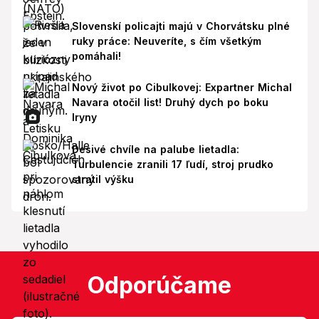
Slovenskí policajti majú v Chorvátsku plné
ruky práce: Neuveríte, s čím všetkým
pomáhali!
Nový život po Cibulkovej: Expartner Michal
Navara otočil list! Druhý dych po boku
Iryny
Desivé chvíle na palube lietadla:
Turbulencie zranili 17 ľudí, stroj prudko
stratil výšku
Odporúčame