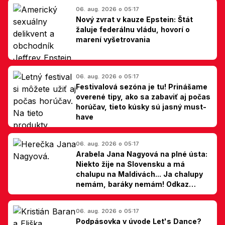
06. aug. 2026 o 05:17
Nový zvrat v kauze Epstein: Štát
žaluje federálnu vládu, hovorí o
marení vyšetrovania
06. aug. 2026 o 05:17
Festivalová sezóna je tu! Prinášame
overené tipy, ako sa zabaviť aj počas
horúčav, tieto kúsky sú jasný must-
have
06. aug. 2026 o 05:17
Arabela Jana Nagyová na plné ústa:
Niekto žije na Slovensku a má
chalupu na Maldivách... Ja chalupy
nemám, baráky nemám! Odkaz
Slovákom
06. aug. 2026 o 05:17
Podpásovka v úvode Let's Dance?