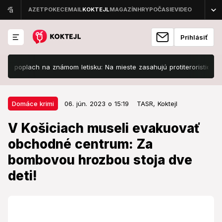
Prihlásiť
oplach na známom letisku: Na mieste zasahujú protiteroristické zložky
06. jún. 2023 o 15:19
Domáce krimi
Domáce krimi
06. jún. 2023 o 15:19
TASR,
Koktejl
V Košiciach museli evakuovať
V Košiciach museli evakuovať
obchodné centrum: Za bombovou
obchodné centrum: Za
hrozbou stoja dve deti!
bombovou hrozbou stoja dve
Anonym v sobotu telefonicky oznámil, že v jednej z
deti!
prevádzok je časovaná bomba.