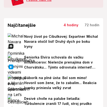
Najčítanejšie
4 hodiny
72 hodín
Nový život po Cibulkovej: Expartner Michal
Navara otočil list! Druhý dych po boku
Iryny
Seniorka Elvira schovala do vačku
influencerov: Nielenže prenajíma dom v
Chorvátsku... Týmto odrovnala internet!
VIDEO
Gáborík na plné ústa: Bol som mimo!
Hovoril som žene, že to zabalím... Reakcia
Ivanky priniesla veľký zvrat
Desivé chvíle na palube lietadla:
Turbulencie zranili 17 ľudí, stroj prudko