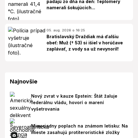
padajú zo dňa na deň: Teplomery
namerali šokujúcich...
05. aug. 2026 o 16:25
Bratislavský Draždiak má ďalšiu
obeť: Muž († 53) si išiel v horúčave
zaplávať, z vody sa už nevynoril!
Najnovšie
Nový zvrat v kauze Epstein: Štát žaluje
federálnu vládu, hovorí o marení
vyšetrovania
Mimoriadny poplach na známom letisku: Na
mieste zasahujú protiteroristické zložky