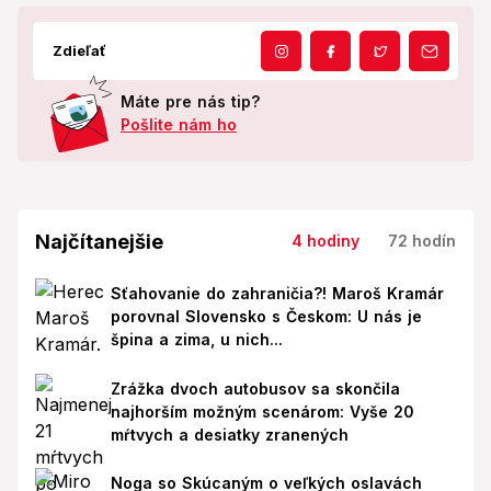
Zdieľať
Máte pre nás tip?
Pošlite nám ho
Najčítanejšie
4 hodiny
72 hodín
Sťahovanie do zahraničia?! Maroš Kramár
porovnal Slovensko s Českom: U nás je
špina a zima, u nich...
Zrážka dvoch autobusov sa skončila
najhorším možným scenárom: Vyše 20
mŕtvych a desiatky zranených
Noga so Skúcaným o veľkých oslavách