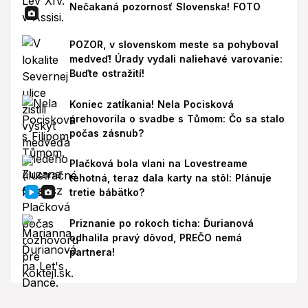
Nečakaná pozornosť Slovenska! FOTO
POZOR, v slovenskom meste sa pohyboval
medveď! Úrady vydali naliehavé varovanie:
Buďte ostražití!
Koniec zatĺkania! Nela Pocisková
prehovorila o svadbe s Tůmom: Čo sa stalo
počas zásnub?
Plačková bola vlani na Lovestreame
tehotná, teraz dala karty na stôl: Plánuje
tretie bábätko?
Priznanie po rokoch ticha: Ďurianová
odhalila pravý dôvod, PREČO nemá
partnera!