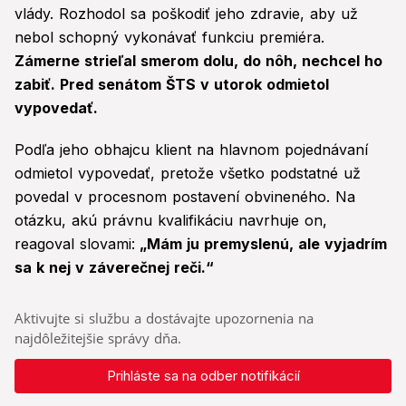
vlády. Rozhodol sa poškodiť jeho zdravie, aby už
nebol schopný vykonávať funkciu premiéra.
Zámerne strieľal smerom dolu, do nôh, nechcel ho
zabiť. Pred senátom ŠTS v utorok odmietol
vypovedať.
Podľa jeho obhajcu klient na hlavnom pojednávaní
odmietol vypovedať, pretože všetko podstatné už
povedal v procesnom postavení obvineného. Na
otázku, akú právnu kvalifikáciu navrhuje on,
reagoval slovami:
„Mám ju premyslenú, ale vyjadrím
sa k nej v záverečnej reči.“
Aktivujte si službu a dostávajte upozornenia na
najdôležitejšie správy dňa.
Prihláste sa na odber notifikácií