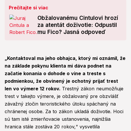
Prečítajte si viac
Obžalovanému Cintulovi hrozí
za atentát doživotie: Odpustil
mu Fico? Jasná odpoveď
„Kontaktoval ma jeho obhajca, ktorý mi oznámil, že
na základe pokynu klienta mi dáva podnet na
začatie konania o dohode o vine a treste s
podmienkou, že obvinený je ochotný prijať trest
len vo výmere 12 rokov.
Trestný zákon neumožňuje
trest v takejto výmere, je obžalovaný pre obzvlášť
závažný zločin teroristického útoku spáchaný na
chránenej osobe. Za to zákon ukladá doživotie. Hoci
sú tam isté zmierňovacie ustanovenia, najnižšia
hranica stále zostáva 20 rokov,“ vysvetlila