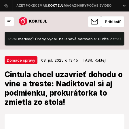
Prihlásiť
l medveď! Úrady vydali naliehavé varovanie: Buďte ostražití!
Ko
08. júl. 2025 o 13:45
Domáce správy
Domáce správy
08. júl. 2025 o 13:45
TASR,
Koktejl
Cintula chcel uzavrieť dohodu o
Cintula chcel uzavrieť dohodu o
vine a treste: Nadiktoval si aj
vine a treste: Nadiktoval si aj
podmienku, prokurátorka to
podmienku, prokurátorka to
zmietla zo stola!
zmietla zo stola!
Atentátnik na premiéra sa pôvodne chcel vyhnúť
procesu.