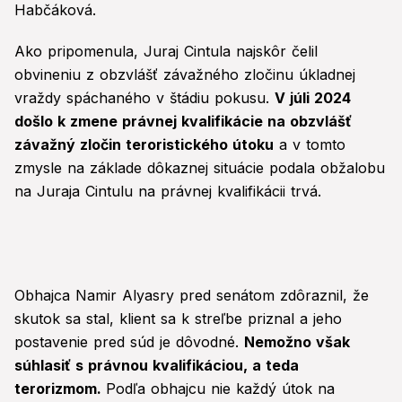
Habčáková.
Ako pripomenula, Juraj Cintula najskôr čelil
obvineniu z obzvlášť závažného zločinu úkladnej
vraždy spáchaného v štádiu pokusu.
V júli 2024
došlo k zmene právnej kvalifikácie na obzvlášť
závažný zločin teroristického útoku
a v tomto
zmysle na základe dôkaznej situácie podala obžalobu
na Juraja Cintulu na právnej kvalifikácii trvá.
Obhajca Namir Alyasry pred senátom zdôraznil, že
skutok sa stal, klient sa k streľbe priznal a jeho
postavenie pred súd je dôvodné.
Nemožno však
súhlasiť s právnou kvalifikáciou, a teda
terorizmom.
Podľa obhajcu nie každý útok na