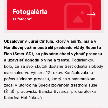
Fotogaléria
13 fotografií
Obžalovaný Juraj Cintula, ktorý vlani 15. mája v
Handlovej vážne postrelil predsedu vlády Roberta
Fica (Smer-SD), sa pôvodne chcel vyhnúť procesu
a uzavrieť dohodu o vine a treste.
Podmienkou
bolo, že za svoj skutok dostane trest odňatia slobody
maximálne vo výmere 12 rokov. Konštatovala to
počas súdneho procesu, ktorý sa s atentátnikom
začal v utorok na Špecializovanom trestnom súde
(ŠTS), pracovisko Banská Bystrica, prokurátorka
Katarína Habčáková.