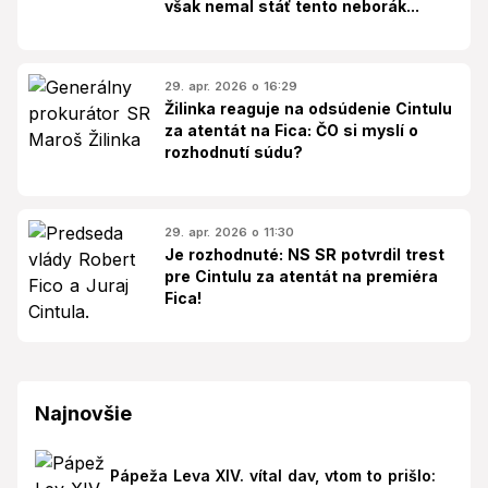
však nemal stáť tento neborák...
29. apr. 2026 o 16:29
Žilinka reaguje na odsúdenie Cintulu
za atentát na Fica: ČO si myslí o
rozhodnutí súdu?
29. apr. 2026 o 11:30
Je rozhodnuté: NS SR potvrdil trest
pre Cintulu za atentát na premiéra
Fica!
Najnovšie
Pápeža Leva XIV. vítal dav, vtom to prišlo: