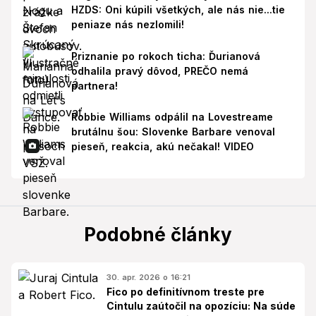
HZDS: Oni kúpili všetkých, ale nás nie...tie
peniaze nás nezlomili!
Priznanie po rokoch ticha: Ďurianová
odhalila pravý dôvod, PREČO nemá
partnera!
Robbie Williams odpálil na Lovestreame
brutálnu šou: Slovenke Barbare venoval
pieseň, reakcia, akú nečakal! VIDEO
Podobné články
30. apr. 2026 o 16:21
Fico po definitívnom treste pre
Cintulu zaútočil na opozíciu: Na súde