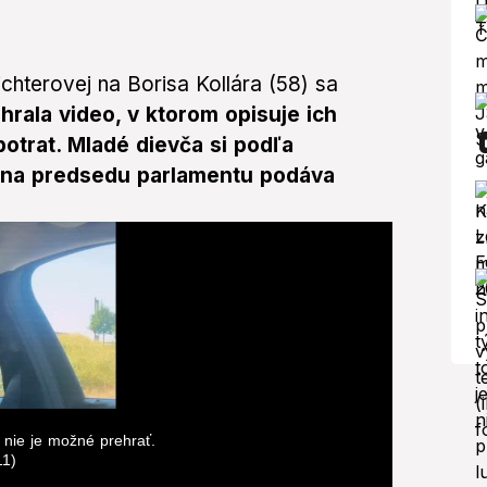
hterovej na Borisa Kollára (58) sa
rala video, v ktorom opisuje ich
potrat. Mladé dievča si podľa
es na predsedu parlamentu podáva
 nie je možné prehrať.
11)