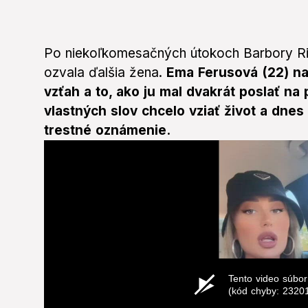
Po niekoľkomesačných útokoch Barbory Ric
ozvala ďalšia žena.
Ema Ferusová (22) nah
vzťah a to, ako ju mal dvakrát poslať na 
vlastných slov chcelo vziať život a dn
trestné oznámenie.
Tento video súbor
(kód chyby: 2320