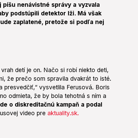
j píšu nenávistné správy a vyzvala
aby podstúpili detektor lži. Má však
ude zaplatené, pretože si podľa nej
 vrah detí je on. Načo si robí niekto deti,
i, že prečo som spravila dvakrát to isté.
 presvedčiť,“ vysvetlila Ferusová. Boris
 no odmieta, že by bola tehotná s ním a
Ide o diskreditačnú kampaň a podal
rusovej video pre
aktuality.sk.