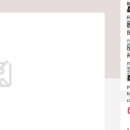
a trestné
slal ju na dva