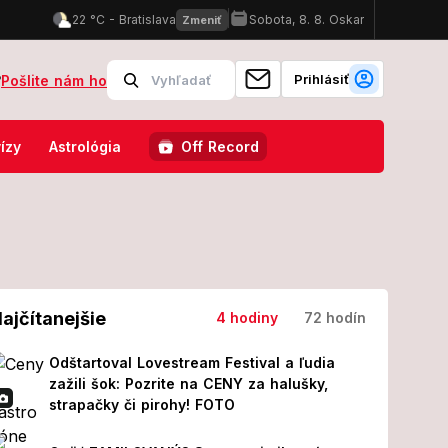
Prihlásiť
?
Pošlite nám ho
ené priamo pre vaše znamenie zverokruhu: Týmto sa trafíte do ich chut
ízy
Astrológia
Off Record
ajčítanejšie
4 hodiny
72 hodín
Odštartoval Lovestream Festival a ľudia
zažili šok: Pozrite na CENY za halušky,
strapačky či pirohy! FOTO