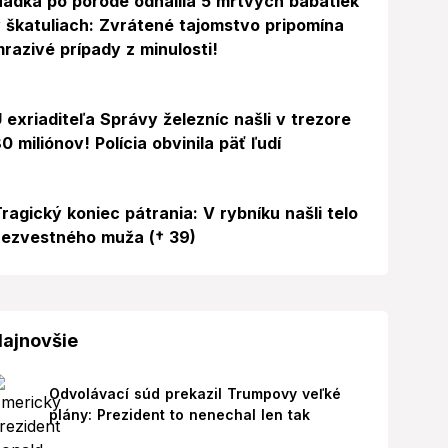
ádka po pôrode odhalila 5 mŕtvych bábätiek
 škatuliach: Zvrátené tajomstvo pripomína
razivé prípady z minulosti!
 exriaditeľa Správy železníc našli v trezore
0 miliónov! Polícia obvinila päť ľudí
ragický koniec pátrania: V rybníku našli telo
ezvestného muža († 39)
ajnovšie
Odvolávací súd prekazil Trumpovy veľké
plány: Prezident to nenechal len tak