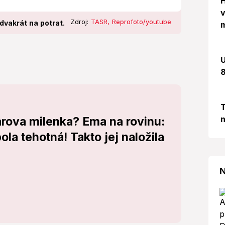
H
v
Zdroj:
TASR, Reprofoto/youtube
 dvakrát na potrat.
m
U
8
T
n
árova milenka? Ema na rovinu:
la tehotná! Takto jej naložila
N