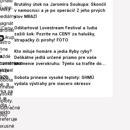
Brutálny útok na Jaromíra Soukupa: Skončil
v nemocnici a je po operácii! Z jeho prvých
slov MRAZÍ
Odštartoval Lovestream Festival a ľudia
zažili šok: Pozrite na CENY za halušky,
strapačky či pirohy! FOTO
Kto miluje homáre a jedia Ryby ryby?
Delikátne jedlá určené priamo pre vaše
znamenie zverokruhu: Týmto sa trafíte do
ich chutí!
Sobota prinesie vysoké teploty: SHMÚ
vydala výstrahy pre viacero okresov