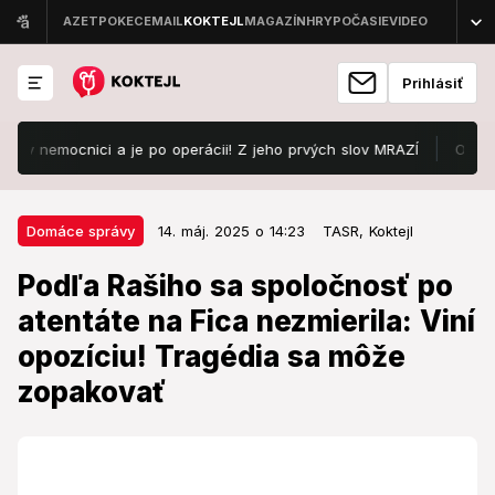
Prihlásiť
 nemocnici a je po operácii! Z jeho prvých slov MRAZÍ
Odštartoval
14. máj. 2025 o 14:23
Domáce správy
Domáce správy
14. máj. 2025 o 14:23
TASR,
Koktejl
Podľa Rašiho sa spoločnosť po
Podľa Rašiho sa spoločnosť po
atentáte na Fica nezmierila: Viní
atentáte na Fica nezmierila: Viní
opozíciu! Tragédia sa môže
opozíciu! Tragédia sa môže
zopakovať
zopakovať
Rok po útoku na premiéra pretrváva napätie, myslí si
predseda parlamentu.