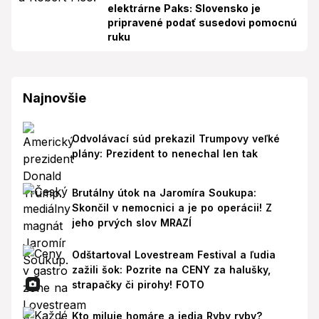
elektrárne Paks: Slovensko je
pripravené podať susedovi pomocnú
ruku
Najnovšie
Odvolávací súd prekazil Trumpovy veľké
plány: Prezident to nenechal len tak
Brutálny útok na Jaromíra Soukupa:
Skončil v nemocnici a je po operácii! Z
jeho prvých slov MRAZÍ
Odštartoval Lovestream Festival a ľudia
zažili šok: Pozrite na CENY za halušky,
strapačky či pirohy! FOTO
Kto miluje homáre a jedia Ryby ryby?