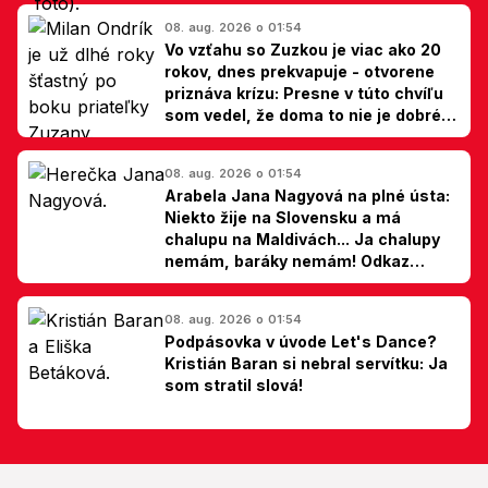
08. aug. 2026 o 01:54
Vo vzťahu so Zuzkou je viac ako 20
rokov, dnes prekvapuje - otvorene
priznáva krízu: Presne v túto chvíľu
som vedel, že doma to nie je dobré,
hovorí Milan Ondrík
08. aug. 2026 o 01:54
Arabela Jana Nagyová na plné ústa:
Niekto žije na Slovensku a má
chalupu na Maldivách... Ja chalupy
nemám, baráky nemám! Odkaz
Slovákom
08. aug. 2026 o 01:54
Podpásovka v úvode Let's Dance?
Kristián Baran si nebral servítku: Ja
som stratil slová!