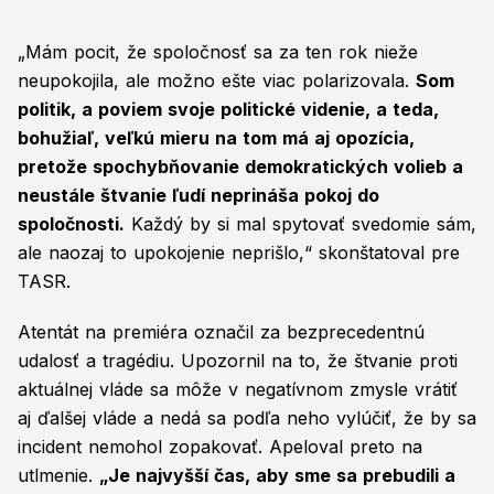
„Mám pocit, že spoločnosť sa za ten rok nieže
neupokojila, ale možno ešte viac polarizovala.
Som
politik, a poviem svoje politické videnie, a teda,
bohužiaľ, veľkú mieru na tom má aj opozícia,
pretože spochybňovanie demokratických volieb a
neustále štvanie ľudí neprináša pokoj do
spoločnosti.
Každý by si mal spytovať svedomie sám,
ale naozaj to upokojenie neprišlo,“ skonštatoval pre
TASR.
Atentát na premiéra označil za bezprecedentnú
udalosť a tragédiu. Upozornil na to, že štvanie proti
aktuálnej vláde sa môže v negatívnom zmysle vrátiť
aj ďalšej vláde a nedá sa podľa neho vylúčiť, že by sa
incident nemohol zopakovať. Apeloval preto na
utlmenie.
„Je najvyšší čas, aby sme sa prebudili a