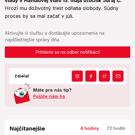
vlády v Handlovej vlani 15. mája útočník Juraj C.
Hrozí mu doživotný trest odňatia slobody. Súdny
proces by sa mal začať v júli.
Aktivujte si službu a dostávajte upozornenia na
najdôležitejšie správy dňa.
Prihláste sa na odber notifikácií
Zdieľať
Máte pre nás tip?
Pošlite nám ho
Najčítanejšie
4 hodiny
72 hodín