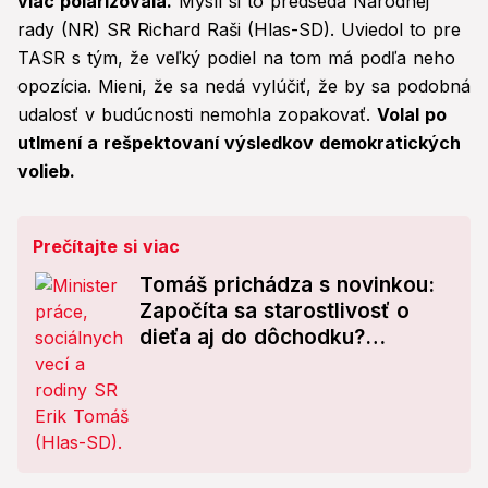
viac polarizovala.
Myslí si to predseda Národnej
rady (NR) SR Richard Raši (Hlas-SD). Uviedol to pre
TASR s tým, že veľký podiel na tom má podľa neho
opozícia. Mieni, že sa nedá vylúčiť, že by sa podobná
udalosť v budúcnosti nemohla zopakovať.
Volal po
utlmení a rešpektovaní výsledkov demokratických
volieb.
Prečítajte si viac
Tomáš prichádza s novinkou:
Započíta sa starostlivosť o
dieťa aj do dôchodku?
Predstavil ambiciózny plán