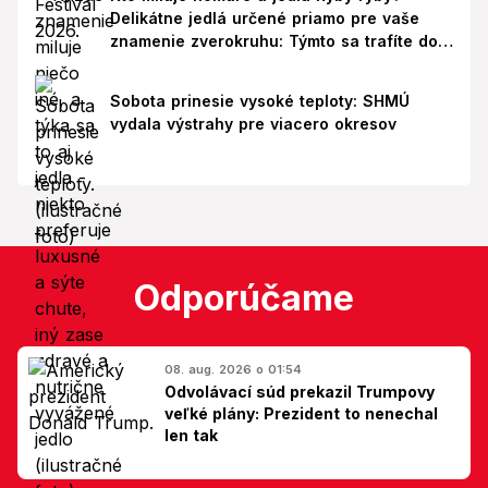
Delikátne jedlá určené priamo pre vaše
znamenie zverokruhu: Týmto sa trafíte do
ich chutí!
Sobota prinesie vysoké teploty: SHMÚ
vydala výstrahy pre viacero okresov
Odporúčame
08. aug. 2026 o 01:54
Odvolávací súd prekazil Trumpovy
veľké plány: Prezident to nenechal
len tak