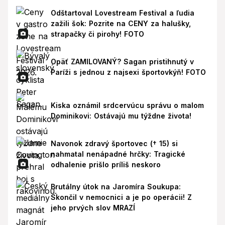
Odštartoval Lovestream Festival a ľudia
zažili šok: Pozrite na CENY za halušky,
strapačky či pirohy! FOTO
Opäť ZAMILOVANÝ? Sagan pristihnutý v
Paríži s jednou z najsexi športovkýň! FOTO
Kiska oznámil srdcervúcu správu o malom
Dominikovi: Ostávajú mu týždne života!
Navonok zdravý športovec († 15) si
nahmatal nenápadné hrčky: Tragické
odhalenie prišlo príliš neskoro
Brutálny útok na Jaromíra Soukupa:
Skončil v nemocnici a je po operácii! Z
jeho prvých slov MRAZÍ