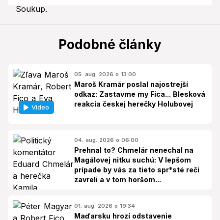
Podobné články
05. aug. 2026 o 13:00
Maroš Kramár poslal najostrejší
odkaz: Zastavme my Fica... Blesková
reakcia českej herečky Holubovej
Video
04. aug. 2026 o 06:00
Prehnal to? Chmelár nenechal na
Magálovej nitku suchú: V lepšom
prípade by vás za tieto spr*sté reči
zavreli a v tom horšom...
01. aug. 2026 o 19:34
Maďarsku hrozí odstavenie