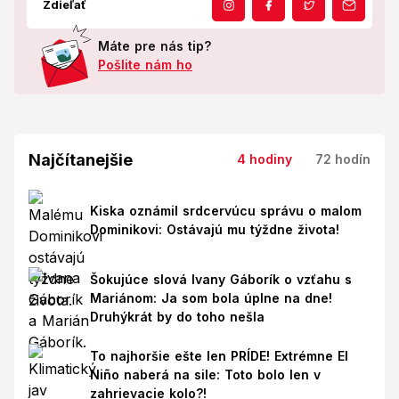
Zdieľať
Máte pre nás tip?
Pošlite nám ho
Najčítanejšie
4 hodiny
72 hodín
Kiska oznámil srdcervúcu správu o malom
Dominikovi: Ostávajú mu týždne života!
Šokujúce slová Ivany Gáborík o vzťahu s
Mariánom: Ja som bola úplne na dne!
Druhýkrát by do toho nešla
To najhoršie ešte len PRÍDE! Extrémne El
Niño naberá na sile: Toto bolo len v
zahrievacie kolo?!