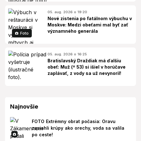
05. aug. 2026 o 19:20
Nové zistenia po fatálnom výbuchu v
Moskve: Medzi obeťami mal byť zať
významného generála
Foto
05. aug. 2026 o 16:25
Bratislavský Draždiak má ďalšiu
obeť: Muž († 53) si išiel v horúčave
zaplávať, z vody sa už nevynoril!
Najnovšie
FOTO Extrémny obrat počasia: Oravu
zasiahli krúpy ako orechy, voda sa valila
po ceste!