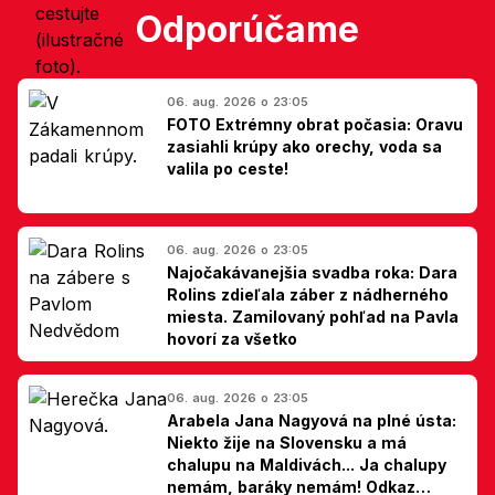
Odporúčame
06. aug. 2026 o 23:05
FOTO Extrémny obrat počasia: Oravu
zasiahli krúpy ako orechy, voda sa
valila po ceste!
06. aug. 2026 o 23:05
Najočakávanejšia svadba roka: Dara
Rolins zdieľala záber z nádherného
miesta. Zamilovaný pohľad na Pavla
hovorí za všetko
06. aug. 2026 o 23:05
Arabela Jana Nagyová na plné ústa:
Niekto žije na Slovensku a má
chalupu na Maldivách... Ja chalupy
nemám, baráky nemám! Odkaz