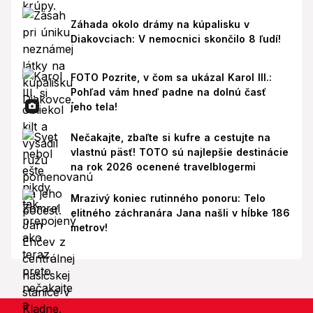
Záhada okolo drámy na kúpalisku v
Diakovciach: V nemocnici skončilo 8 ľudí!
FOTO Pozrite, v čom sa ukázal Karol III.:
Pohľad vám hneď padne na dolnú časť
jeho tela!
Nečakajte, zbaľte si kufre a cestujte na
vlastnú päsť! TOTO sú najlepšie destinácie
na rok 2026 ocenené travelblogermi
Mrazivý koniec rutinného ponoru: Telo
elitného záchranára Jana našli v hĺbke 186
metrov!