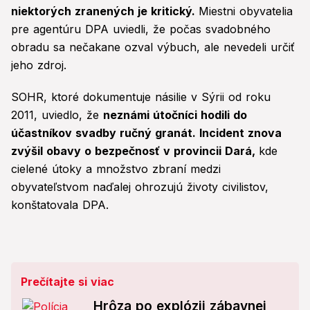
niektorých zranených je kritický.
Miestni obyvatelia
pre agentúru DPA uviedli, že počas svadobného
obradu sa nečakane ozval výbuch, ale nevedeli určiť
jeho zdroj.
SOHR, ktoré dokumentuje násilie v Sýrii od roku
2011, uviedlo, že
neznámi útočníci hodili do
účastníkov svadby ručný granát. Incident znova
zvýšil obavy o bezpečnosť v provincii Dará,
kde
cielené útoky a množstvo zbraní medzi
obyvateľstvom naďalej ohrozujú životy civilistov,
konštatovala DPA.
Prečítajte si viac
Hrôza po explózii zábavnej