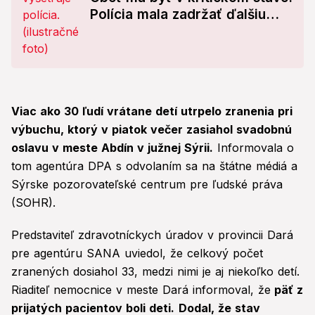
Polícia mala zadržať ďalšiu
ženu
Viac ako 30 ľudí vrátane detí utrpelo zranenia pri
výbuchu, ktorý v piatok večer zasiahol svadobnú
oslavu v meste Abdín v južnej Sýrii.
Informovala o
tom agentúra DPA s odvolaním sa na štátne médiá a
Sýrske pozorovateľské centrum pre ľudské práva
(SOHR).
Predstaviteľ zdravotníckych úradov v provincii Dará
pre agentúru SANA uviedol, že celkový počet
zranených dosiahol 33, medzi nimi je aj niekoľko detí.
Riaditeľ nemocnice v meste Dará informoval, že
päť z
prijatých pacientov boli deti.
Dodal, že stav