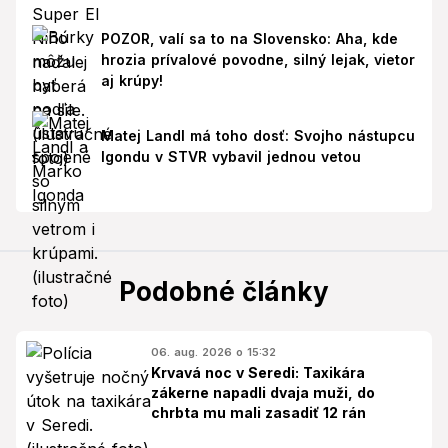
POZOR, valí sa to na Slovensko: Aha, kde
hrozia prívalové povodne, silný lejak, vietor
aj krúpy!
Matej Landl má toho dosť: Svojho nástupcu
Igondu v STVR vybavil jednou vetou
Podobné články
06. aug. 2026 o 15:32
Krvavá noc v Seredi: Taxikára
zákerne napadli dvaja muži, do
chrbta mu mali zasadiť 12 rán