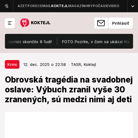
Prihlásiť
nici skončilo 8 ľudí!
FOTO Pozrite, v čom sa ukázal Karol III.: 
12. dec. 2025 o 22:58
Krimi
Krimi
12. dec. 2025 o 22:58
TASR,
Koktejl
Obrovská tragédia na svadobnej
Obrovská tragédia na svadobnej
oslave: Výbuch zranil vyše 30
oslave: Výbuch zranil vyše 30
zranených, sú medzi nimi aj deti
zranených, sú medzi nimi aj deti
Stav niektorých je kritický.