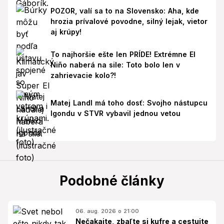
POZOR, valí sa to na Slovensko: Aha, kde
hrozia prívalové povodne, silný lejak, vietor
aj krúpy!
To najhoršie ešte len PRÍDE! Extrémne El
Niño naberá na sile: Toto bolo len v
zahrievacie kolo?!
Matej Landl má toho dosť: Svojho nástupcu
Igondu v STVR vybavil jednou vetou
Podobné články
06. aug. 2026 o 21:00
Nečakajte, zbaľte si kufre a cestujte