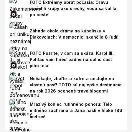
FOTO Extrémny obrat počasia: Oravu
zasiahli krúpy ako orechy, voda sa valila
po ceste!
Záhada okolo drámy na kúpalisku v
Diakovciach: V nemocnici skončilo 8 ľudí!
FOTO Pozrite, v čom sa ukázal Karol III.:
Pohľad vám hneď padne na dolnú časť
jeho tela!
Nečakajte, zbaľte si kufre a cestujte na
vlastnú päsť! TOTO sú najlepšie destinácie
na rok 2026 ocenené travelblogermi
Mrazivý koniec rutinného ponoru: Telo
elitného záchranára Jana našli v hĺbke 186
metrov!