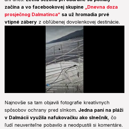
začína a vo facebookovej skupine
„Dnevna doza
prosječnog Dalmatinca“
sa už hromadia prvé
vtipné zábery
z obľúbenej dovolenkovej destinácie.
0
seconds
Najnovšie sa tam objavili fotografie kreatívnych
of
53
spôsobov ochrany pred slnkom.
Jedna pani na pláži
seconds
v Dalmácii využila nafukovačku ako slnečník
, čo
ľudí neuveriteľne pobavilo
a neodpustili si komentáre.