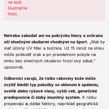
Netreba zabúdať ani na pokrývku hlavy a ochranu
očí slnečnými okuliarmi vhodnými na šport.
„Mali by
mať účinný UV filter a bočnice. Už 15 minút na slnku
môže poškodiť zrak a pri pravidelnom pobyte na
slnku bez slnečných okuliarov hrozí sivý zákal,“
upozornili.
Odborníci varujú, že riziko rakoviny kože môže
zvýšiť bledší typ pokožky so sklonom k spáleniu,
svetlé alebo ryšavé vlasy, vyšší vek, genetické
predispozície či slabý imunitný systém.
K riziku
prispievajú aj ďalšie faktory, napríklad geografická