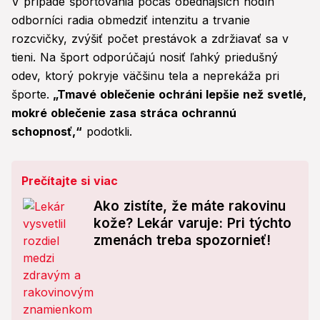
V prípade športovania počas obedňajších hodín
odborníci radia obmedziť intenzitu a trvanie
rozcvičky, zvýšiť počet prestávok a zdržiavať sa v
tieni. Na šport odporúčajú nosiť ľahký priedušný
odev, ktorý pokryje väčšinu tela a neprekáža pri
športe.
„Tmavé oblečenie ochráni lepšie než svetlé,
mokré oblečenie zasa stráca ochrannú
schopnosť,“
podotkli.
Prečítajte si viac
Ako zistíte, že máte rakovinu
kože? Lekár varuje: Pri týchto
zmenách treba spozornieť!