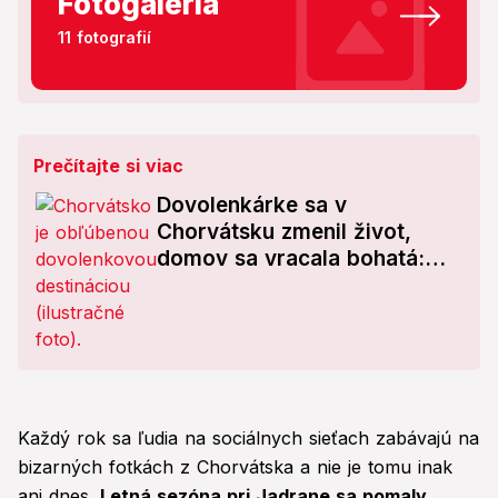
Fotogaléria
11 fotografií
Prečítajte si viac
Dovolenkárke sa v
Chorvátsku zmenil život,
domov sa vracala bohatá:
Prilepšila si o takmer 174-
tisíc eur!
Každý rok sa ľudia na sociálnych sieťach zabávajú na
bizarných fotkách z Chorvátska a nie je tomu inak
ani dnes.
Letná sezóna pri Jadrane sa pomaly