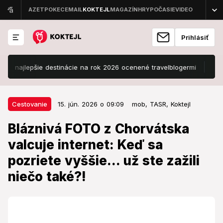
Prihlásiť
epšie destinácie na rok 2026 ocenené travelblogermi
Mrazivý koni
15. jún. 2026 o 09:09
Cestovanie
Cestovanie
15. jún. 2026 o 09:09
mob,
TASR,
Koktejl
Bláznivá FOTO z Chorvátska
Bláznivá FOTO z Chorvátska
valcuje internet: Keď sa pozriete
valcuje internet: Keď sa
vyššie... už ste zažili niečo také?!
pozriete vyššie... už ste zažili
Fotka ktorá baví internet.
niečo také?!