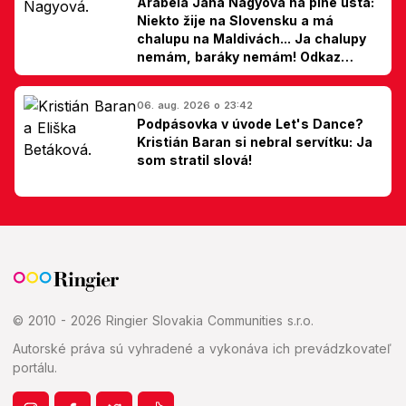
Arabela Jana Nagyová na plné ústa:
Niekto žije na Slovensku a má
chalupu na Maldivách... Ja chalupy
nemám, baráky nemám! Odkaz
Slovákom
06. aug. 2026 o 23:42
Podpásovka v úvode Let's Dance?
Kristián Baran si nebral servítku: Ja
som stratil slová!
© 2010 - 2026 Ringier Slovakia Communities s.r.o.
Autorské práva sú vyhradené a vykonáva ich prevádzkovateľ
portálu.