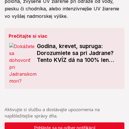
poloha, zvýšené UV žiarenie pri odraze od vody,
piesku či chodníka, alebo intenzívnejšie UV žiarenie
vo vyššej nadmorskej výške.
Prečítajte si viac
Godina, krevet, supruga:
Dorozumiete sa pri Jadrane?
Tento KVÍZ dá na 100% len
skutočný milovník Chorvátska!
Aktivujte si službu a dostávajte upozornenia na
najdôležitejšie správy dňa.
Prihláste sa na odber notifikácií