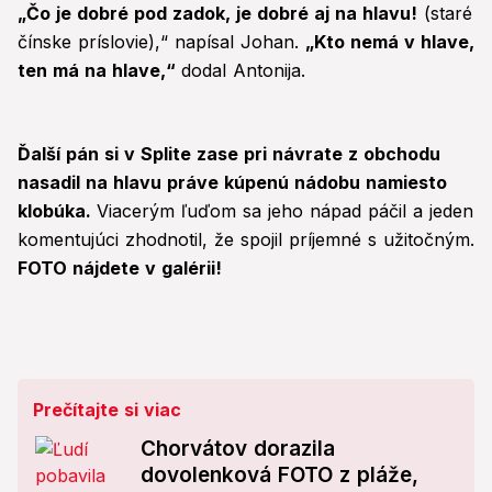
„Čo je dobré pod zadok, je dobré aj na hlavu!
(staré
čínske príslovie),“ napísal Johan.
„Kto nemá v hlave,
ten má na hlave,“
dodal Antonija.
Ďalší pán si v Splite zase pri návrate z obchodu
nasadil na hlavu práve kúpenú nádobu namiesto
klobúka.
Viacerým ľuďom sa jeho nápad páčil a jeden
komentujúci zhodnotil, že spojil príjemné s užitočným.
FOTO nájdete v galérii!
Prečítajte si viac
Chorvátov dorazila
dovolenková FOTO z pláže,