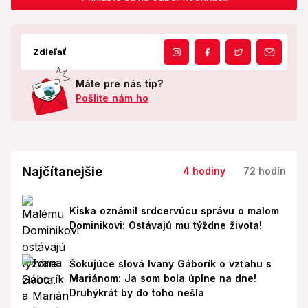
Zdieľať
Máte pre nás tip?
Pošlite nám ho
Najčítanejšie
4 hodiny
72 hodín
Kiska oznámil srdcervúcu správu o malom
Dominikovi: Ostávajú mu týždne života!
Šokujúce slová Ivany Gáborík o vzťahu s
Mariánom: Ja som bola úplne na dne!
Druhýkrát by do toho nešla