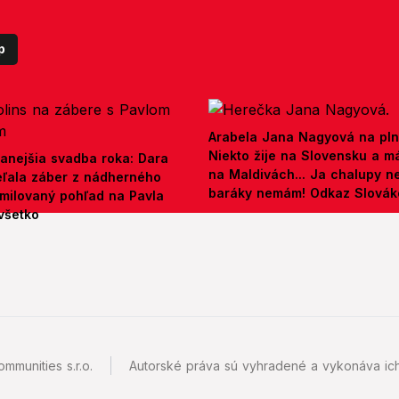
p
Arabela Jana Nagyová na pln
Niekto žije na Slovensku a m
anejšia svadba roka: Dara
na Maldivách... Ja chalupy 
ieľala záber z nádherného
baráky nemám! Odkaz Slová
amilovaný pohľad na Pavla
všetko
mmunities s.r.o.
Autorské práva sú vyhradené a vykonáva ich