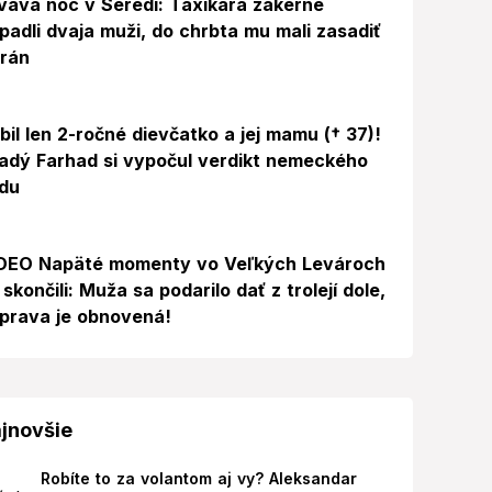
vavá noc v Seredi: Taxikára zákerne
padli dvaja muži, do chrbta mu mali zasadiť
 rán
bil len 2-ročné dievčatko a jej mamu († 37)!
adý Farhad si vypočul verdikt nemeckého
du
Video
DEO Napäté momenty vo Veľkých Levároch
 skončili: Muža sa podarilo dať z trolejí dole,
prava je obnovená!
jnovšie
Robíte to za volantom aj vy? Aleksandar