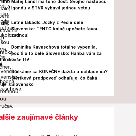
Matej Landl má toho dosť: Svojho nástupcu
Igondu v STVR vybavil jednou vetou
Letné lákadlo Jožky z Pečie celé
Slovensko: TENTO koláč upečiete ľavou
zadnou!
Dominika Kavaschová totálne vypenila,
pocítilo to celé Slovensko: Hanba vám za
vaše lži!
Dočkáme sa KONEČNE dažďa a ochladenia?
Štvrtková predpoveď odhaľuje, čo čaká
Slovensko
alšie zaujímavé články