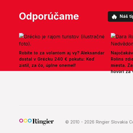
Odporúčame
🔥
Náš ti
Robíte to za volantom aj vy? Aleksandar
Najočakáv
dostal v Grécku 240 € pokutu: Keď
Rolins zd
zistil, za čo, úplne onemel!
miesta. Z
hovorí za 
© 2010 - 2026 Ringier Slovakia Co