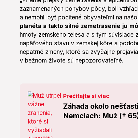
„Priame prejavy zemetrasenia s epicentro
zaznamenaných pohybov pôdy, boli vzhľad
a nemohli byť pocítené obyvateľmi na naš
planéta a takto silné zemetrasenie ju mô
hmoty zemského telesa a s tým súvisiace z
napäťového stavu v zemskej kôre a podobne,
nepatrné zmeny, ktoré sa zvyčajne prejavia
v bežnom živote sú nepozorovateľné.
Prečítajte si viac
Záhada okolo nešťast
Nemciach: Muž († 65) 