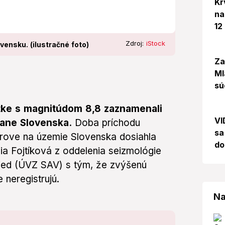
Kr
na
12
Zdroj:
iStock
ensku. (ilustračné foto)
Za
Ml
sú
tke s magnitúdom 8,8 zaznamenali
VI
tane Slovenska.
Doba príchodu
sa
trove na územie Slovenska dosiahla
do
ia Fojtíková z oddelenia seizmológie
ied (ÚVZ SAV) s tým, že zvýšenú
 neregistrujú.
Na