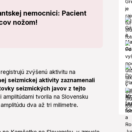
antskej nemocnici: Pacient
cov nožom!
registrujú zvýšenú aktivitu na
ej seizmickej aktivity zaznamenali
ovky seizmických javov z tejto
mi amplitúdami tvorila na Slovensku
mplitúdu dva až tri milimetre.