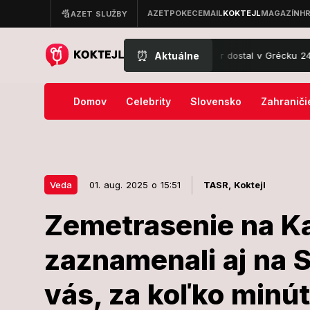
⏰
Aktuálne
Robíte to za volantom aj vy? Aleksandar dostal v Grécku 240 € pokutu:
Domov
Celebrity
Slovensko
Zahraniči
Veda
01. aug. 2025 o 15:51
TASR,
Koktejl
Zemetrasenie na K
01. aug. 2025 o 15:51
Veda
zaznamenali aj na 
Zemetraseni
vás, za koľko minút