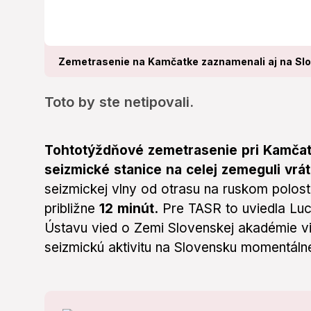
Zemetrasenie na Kamčatke zaznamenali aj na Slov
Toto by ste netipovali.
Tohtotýždňové zemetrasenie pri Kamča
seizmické stanice na celej zemeguli vrá
seizmickej vlny od otrasu na ruskom polos
približne
12 minút.
Pre TASR to uviedla Luc
Ústavu vied o Zemi Slovenskej akadémie v
seizmickú aktivitu na Slovensku momentálne