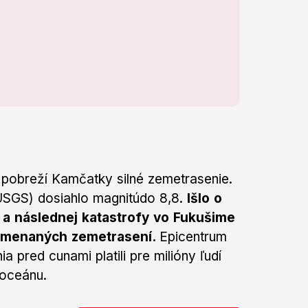
ri pobreží Kamčatky silné zemetrasenie.
(USGS) dosiahlo magnitúdo 8,8.
Išlo o
 a následnej katastrofy vo Fukušime
namenaných zemetrasení.
Epicentrum
 pred cunami platili pre milióny ľudí
 oceánu.