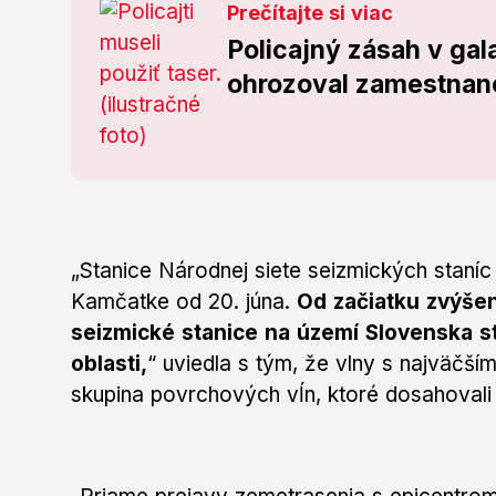
Prečítajte si viac
Policajný zásah v gal
ohrozoval zamestnan
„Stanice Národnej siete seizmických staníc 
Kamčatke od 20. júna.
Od začiatku zvýšen
seizmické stanice na území Slovenska st
oblasti,
“ uviedla s tým, že vlny s najväčší
skupina povrchových vĺn, ktoré dosahovali a