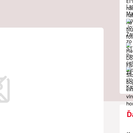
aj na
razí vás, za
osiahla vlna
Ď