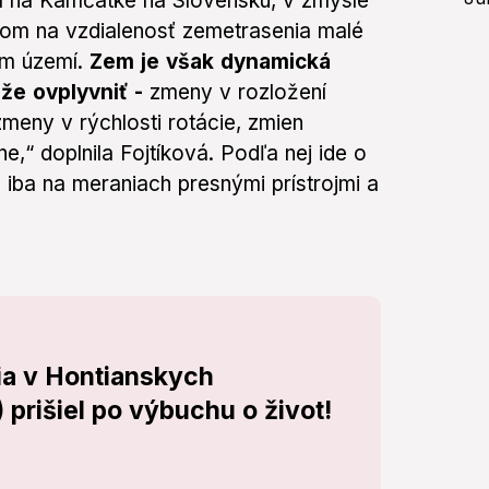
m na Kamčatke na Slovensku, v zmysle
om na vzdialenosť zemetrasenia malé
om území.
Zem je však dynamická
že ovplyvniť -
zmeny v rozložení
meny v rýchlosti rotácie, zmien
“ doplnila Fojtíková. Podľa nej ide o
 iba na meraniach presnými prístrojmi a
ia v Hontianskych
prišiel po výbuchu o život!