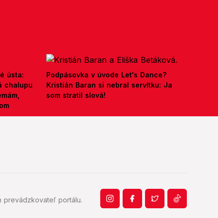
é ústa:
Podpásovka v úvode Let's Dance?
á chalupu
Kristián Baran si nebral servítku: Ja
nemám,
som stratil slová!
kom
 prevádzkovateľ portálu.