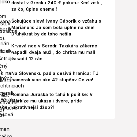
dostal v Grécku 240 € pokutu: Keď zistil,
za čo, úplne onemel!
Šokujúce slová Ivany Gáborík o vzťahu s
Mariánom: Ja som bola úplne na dne!
Druhýkrát by do toho nešla
Krvavá noc v Seredi: Taxikára zákerne
napadli dvaja muži, do chrbta mu mali
zasadiť 12 rán
Na Slovensku padla desivá hranica: TU
namerali viac ako 42 stupňov Celzia!
Romana Juraška to ťahá k politike: V
Markíze mu ukázali dvere, príde
lukratívnejší džob?!