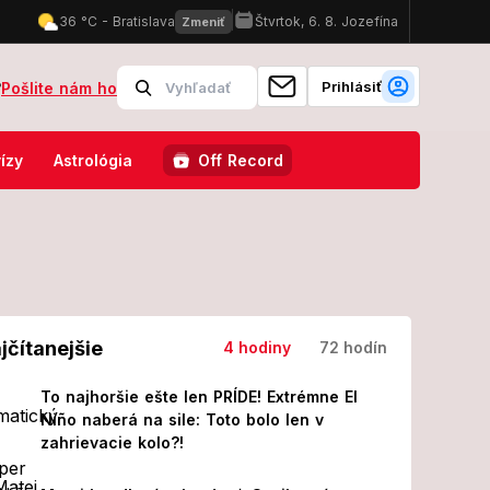
Prihlásiť
?
Pošlite nám ho
 vzťahu s Mariánom: Ja som bola úplne na dne! Druhýkrát by do toho 
ízy
Astrológia
Off Record
jčítanejšie
4 hodiny
72 hodín
To najhoršie ešte len PRÍDE! Extrémne El
Niño naberá na sile: Toto bolo len v
zahrievacie kolo?!