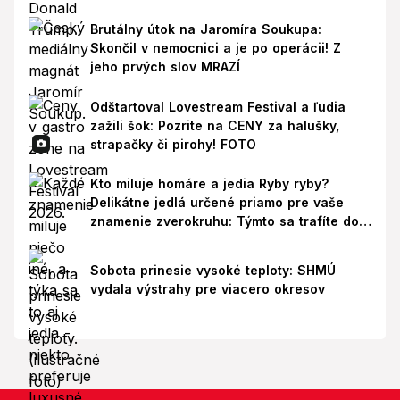
Brutálny útok na Jaromíra Soukupa:
Skončil v nemocnici a je po operácii! Z
jeho prvých slov MRAZÍ
Odštartoval Lovestream Festival a ľudia
zažili šok: Pozrite na CENY za halušky,
strapačky či pirohy! FOTO
Kto miluje homáre a jedia Ryby ryby?
Delikátne jedlá určené priamo pre vaše
znamenie zverokruhu: Týmto sa trafíte do
ich chutí!
Sobota prinesie vysoké teploty: SHMÚ
vydala výstrahy pre viacero okresov