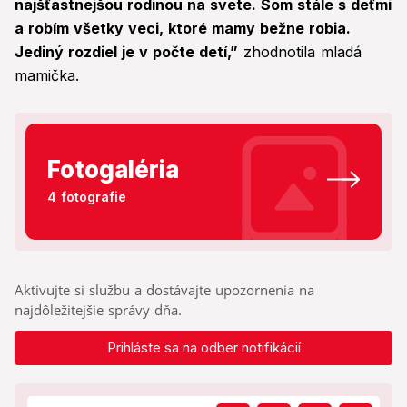
najšťastnejšou rodinou na svete. Som stále s deťmi
a robím všetky veci, ktoré mamy bežne robia.
Jediný rozdiel je v počte detí,”
zhodnotila mladá
mamička.
Fotogaléria
4 fotografie
Aktivujte si službu a dostávajte upozornenia na
najdôležitejšie správy dňa.
Prihláste sa na odber notifikácií