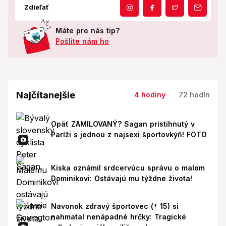
Zdieľať
Máte pre nás tip?
Pošlite nám ho
Najčítanejšie
4 hodiny
72 hodín
Opäť ZAMILOVANÝ? Sagan pristihnutý v
Paríži s jednou z najsexi športovkýň! FOTO
Kiska oznámil srdcervúcu správu o malom
Dominikovi: Ostávajú mu týždne života!
Navonok zdravý športovec († 15) si
nahmatal nenápadné hrčky: Tragické