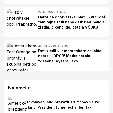
27. júl. 2026 o 17:51
Horor na chorvátskej pláži: Zvrhlík si
tam tajne fotil nahé deti! Keď polícia
zistila, o koho ide, ostala v ŠOKU
26. júl. 2026 o 10:40
Deti zjedli v letnom tábore čokoládu,
nastal HOROR! Matka ostala
zdesená: Vyzerali ako...
Najnovšie
Odvolávací súd prekazil Trumpovy veľké
plány: Prezident to nenechal len tak