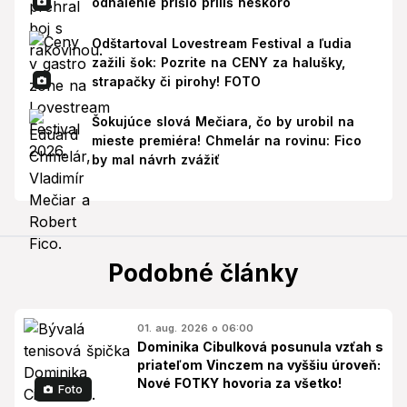
odhalenie prišlo príliš neskoro
Odštartoval Lovestream Festival a ľudia
zažili šok: Pozrite na CENY za halušky,
strapačky či pirohy! FOTO
Šokujúce slová Mečiara, čo by urobil na
mieste premiéra! Chmelár na rovinu: Fico
by mal návrh zvážiť
Podobné články
01. aug. 2026 o 06:00
Dominika Cibulková posunula vzťah s
priateľom Vinczem na vyššiu úroveň:
Nové FOTKY hovoria za všetko!
Foto