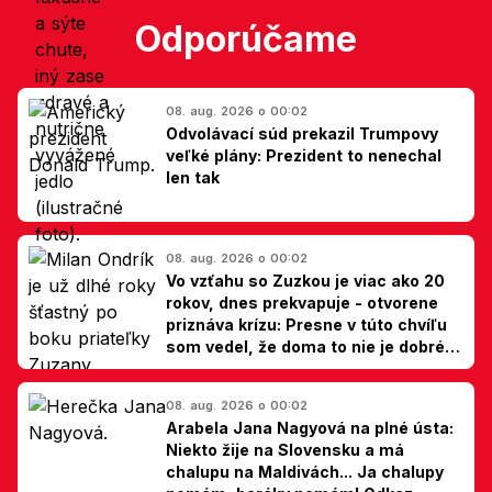
Odporúčame
08. aug. 2026 o 00:02
Odvolávací súd prekazil Trumpovy
veľké plány: Prezident to nenechal
len tak
08. aug. 2026 o 00:02
Vo vzťahu so Zuzkou je viac ako 20
rokov, dnes prekvapuje - otvorene
priznáva krízu: Presne v túto chvíľu
som vedel, že doma to nie je dobré,
hovorí Milan Ondrík
08. aug. 2026 o 00:02
Arabela Jana Nagyová na plné ústa:
Niekto žije na Slovensku a má
chalupu na Maldivách... Ja chalupy