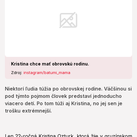
trošku extrémnejší.
Kristina chce mať obrovskú rodinu.
Zdroj:
instagram/batumi_mama
Niektorí ľudia túžia po obrovskej rodine. Väčšinou si
pod týmto pojmom človek predstaví jednoducho
viacero detí. Po tom túži aj Kristina, no jej sen je
trošku extrémnejší.
Len 22-ročná Kristina Ozturk, ktorá žije v gruzínskom