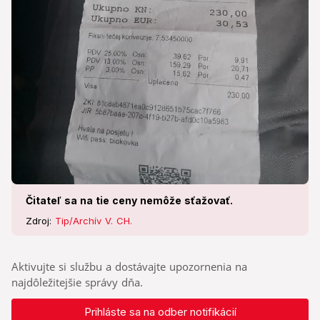
Čitateľ sa na tie ceny nemôže sťažovať.
Zdroj:
Tip/Archív V. CH.
Aktivujte si službu a dostávajte upozornenia na
najdôležitejšie správy dňa.
Prihláste sa na odber notifikácií