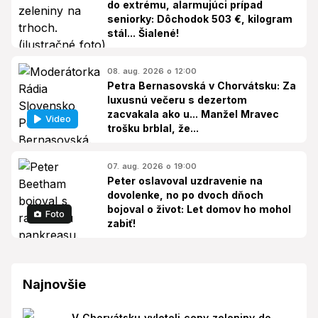
do extrému, alarmujúci prípad
seniorky: Dôchodok 503 €, kilogram
stál... Šialené!
08. aug. 2026 o 12:00
Petra Bernasovská v Chorvátsku: Za
luxusnú večeru s dezertom
zacvakala ako u... Manžel Mravec
Video
trošku brblal, že...
07. aug. 2026 o 19:00
Peter oslavoval uzdravenie na
dovolenke, no po dvoch dňoch
bojoval o život: Let domov ho mohol
Foto
zabiť!
Najnovšie
V Chorvátsku vyleteli ceny zeleniny do