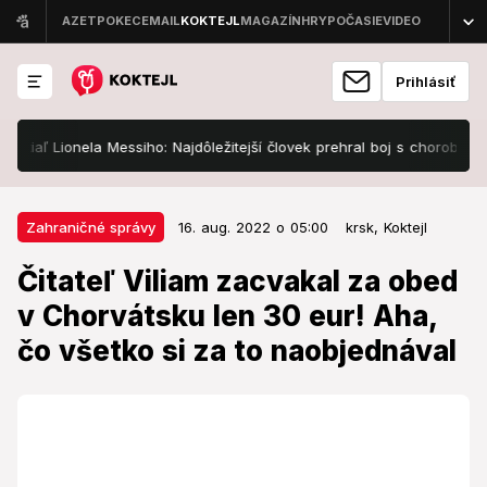
Prihlásiť
 Lionela Messiho: Najdôležitejší človek prehral boj s chorobou!
Ti
16. aug. 2022 o 05:00
Zahraničné správy
Zahraničné správy
16. aug. 2022 o 05:00
krsk,
Koktejl
Čitateľ Viliam zacvakal za obed v
Čitateľ Viliam zacvakal za obed
Chorvátsku len 30 eur! Aha, čo
v Chorvátsku len 30 eur! Aha,
všetko si za to naobjednával
čo všetko si za to naobjednával
Slovákov, ktorí majú pozitívne skúsenosti s cenami v
Chorvátsku, neustále pribúda.