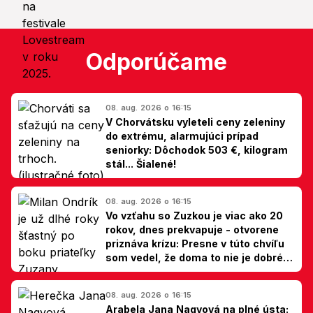
Odporúčame
08. aug. 2026 o 16:15
V Chorvátsku vyleteli ceny zeleniny
do extrému, alarmujúci prípad
seniorky: Dôchodok 503 €, kilogram
stál... Šialené!
08. aug. 2026 o 16:15
Vo vzťahu so Zuzkou je viac ako 20
rokov, dnes prekvapuje - otvorene
priznáva krízu: Presne v túto chvíľu
som vedel, že doma to nie je dobré,
hovorí Milan Ondrík
08. aug. 2026 o 16:15
Arabela Jana Nagyová na plné ústa: