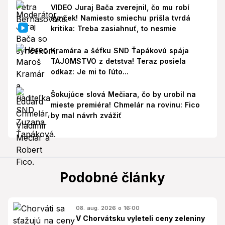
VIDEO Juraj Bača zverejnil, čo mu robí
synček! Namiesto smiechu prišla tvrdá
kritika: Treba zasiahnuť, to nesmie
Kramára a šéfku SND Ťapákovú spája
TAJOMSTVO z detstva! Teraz posiela
odkaz: Je mi to ľúto...
Šokujúce slová Mečiara, čo by urobil na
mieste premiéra! Chmelár na rovinu: Fico
by mal návrh zvážiť
Podobné články
08. aug. 2026 o 16:00
V Chorvátsku vyleteli ceny zeleniny