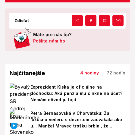
Zdieľať
Máte pre nás tip?
Pošlite nám ho
Najčítanejšie
4 hodiny
72 hodín
Exprezident Kiska je oficiálne na
dôchodku: Aká penzia mu cinkne na účet?
Nemám dôvod ju tajiť
Petra Bernasovská v Chorvátsku: Za
luxusnú večeru s dezertom zacvakala ako
u... Manžel Mravec trošku brblal, že...