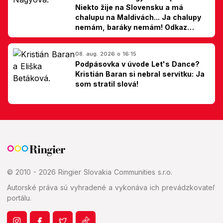
Niekto žije na Slovensku a má
chalupu na Maldivách... Ja chalupy
nemám, baráky nemám! Odkaz
Slovákom
08. aug. 2026 o 16:15
Podpásovka v úvode Let's Dance?
Kristián Baran si nebral servítku: Ja
som stratil slová!
© 2010 - 2026 Ringier Slovakia Communities s.r.o.
Autorské práva sú vyhradené a vykonáva ich prevádzkovateľ
portálu.