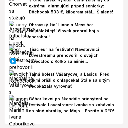
extrému, alarmujúci prípad seniorky:
Dôchodok 503 €, kilogram stál... Šialené!
Obrovský žiaľ Lionela Messiho:
Najdôležitejší človek prehral boj s
chorobou!
Tisíc eur na festival?! Návštevníci
Lovestreamu prehovorili o svojich
rozpočtoch: Koľko sa minie...
Tajná bolesť Vášáryovej a Lasicu: Pred
rokmi prišli o chlapčeka! Stále sa s tým
nedokázala vyrovnať
Gáboríkovci po škandále prichytení na
festivale Lovestream: Ivanka sa zabávala
na plné obrátky, no Majo... Pozrite VIDEO!