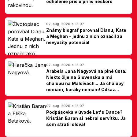
odhalenie prišlo príliš neskoro
07. aug. 2026 o 18:07
Známy biograf porovnal Dianu, Kate
a Meghan - jednu z nich označil za
nevyužitý potenciál
07. aug. 2026 o 18:07
Arabela Jana Nagyová na plné ústa:
Niekto žije na Slovensku a má
chalupu na Maldivách... Ja chalupy
nemám, baráky nemám! Odkaz
Slovákom
07. aug. 2026 o 18:07
Podpásovka v úvode Let's Dance?
Kristián Baran si nebral servítku: Ja
som stratil slová!