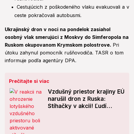
Cestujúcich z poškodeného vlaku evakuovali a v
ceste pokračovali autobusmi.
Ukrajinský dron v noci na pondelok zasiahol
osobný vlak smerujúci z Moskvy do Simferopola na
Ruskom okupovanom Krymskom polostrove.
Pri
útoku zahynul pomocník rušňovodiča. TASR o tom
informuje podľa agentúry DPA.
Prečítajte si viac
Vzdušný priestor krajiny EÚ
narušil dron z Ruska:
Stíhačky v akcii! Ľudí
varovali, aby nevychádzali
von