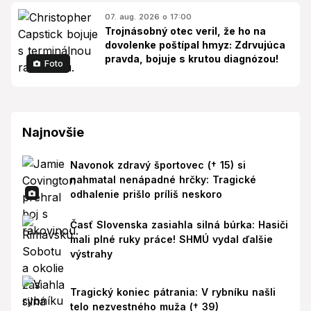
07. aug. 2026 o 17:00
Trojnásobný otec veril, že ho na
dovolenke poštípal hmyz: Zdrvujúca
pravda, bojuje s krutou diagnózou!
Foto
Najnovšie
Navonok zdravý športovec († 15) si
nahmatal nenápadné hrčky: Tragické
odhalenie prišlo príliš neskoro
Časť Slovenska zasiahla silná búrka: Hasiči
mali plné ruky práce! SHMÚ vydal ďalšie
výstrahy
Tragický koniec pátrania: V rybníku našli
telo nezvestného muža († 39)