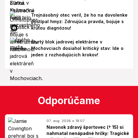
Trojnásobný otec veril, že ho na dovolenke
poštípal hmyz: Zdrvujúca pravda, bojuje s
krutou diagnózou!
Štvrtý blok jadrovej elektrárne v
Mochovciach dosiahol kritický stav: Ide o
jeden z rozhodujúcich krokov!
Odporúčame
07. aug. 2026 o 18:07
Navonok zdravý športovec († 15) si
nahmatal nenápadné hrčky: Tragické