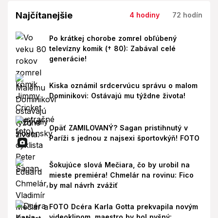
Najčítanejšie
4 hodiny
72 hodín
Po krátkej chorobe zomrel obľúbený
televízny komik († 80): Zabával celé
generácie!
Kiska oznámil srdcervúcu správu o malom
Dominikovi: Ostávajú mu týždne života!
Opäť ZAMILOVANÝ? Sagan pristihnutý v
Paríži s jednou z najsexi športovkýň! FOTO
Šokujúce slová Mečiara, čo by urobil na
mieste premiéra! Chmelár na rovinu: Fico
by mal návrh zvážiť
FOTO Dcéra Karla Gotta prekvapila novým
videoklipom, maestro by bol pyšný: