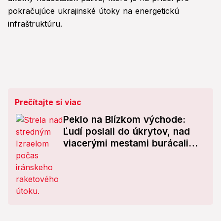
pokračujúce ukrajinské útoky na energetickú
infraštruktúru.
Prečítajte si viac
Peklo na Blízkom východe:
Ľudí poslali do úkrytov, nad
viacerými mestami burácali
explózie!