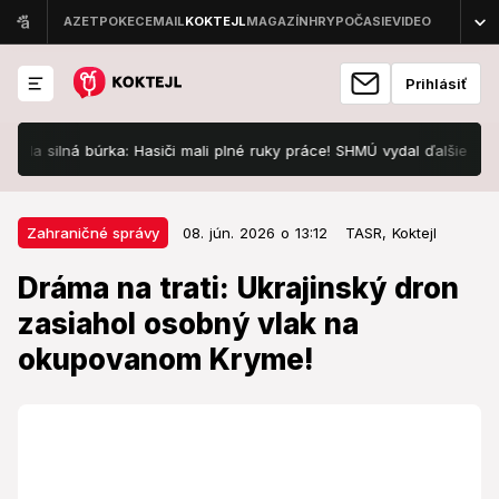
Prihlásiť
silná búrka: Hasiči mali plné ruky práce! SHMÚ vydal ďalšie výstrahy
08. jún. 2026 o 13:12
Zahraničné správy
Zahraničné správy
08. jún. 2026 o 13:12
TASR,
Koktejl
Dráma na trati: Ukrajinský dron
Dráma na trati: Ukrajinský dron
zasiahol osobný vlak na
zasiahol osobný vlak na
okupovanom Kryme!
okupovanom Kryme!
Všetky spoje na zasiahnutej trase evakuovali.