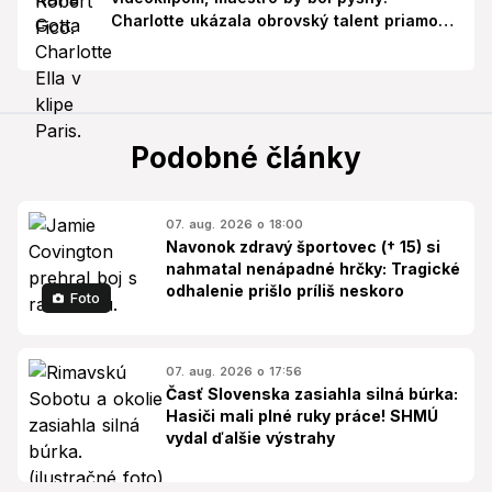
Charlotte ukázala obrovský talent priamo v
Paríži!
Podobné články
07. aug. 2026 o 18:00
Navonok zdravý športovec († 15) si
nahmatal nenápadné hrčky: Tragické
odhalenie prišlo príliš neskoro
Foto
07. aug. 2026 o 17:56
Časť Slovenska zasiahla silná búrka:
Hasiči mali plné ruky práce! SHMÚ
vydal ďalšie výstrahy