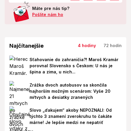
Máte pre nás tip?
Pošlite nám ho
Najčítanejšie
4 hodiny
72 hodín
Sťahovanie do zahraničia?! Maroš Kramár
porovnal Slovensko s Českom: U nás je
špina a zima, u nich...
Zrážka dvoch autobusov sa skončila
najhorším možným scenárom: Vyše 20
mŕtvych a desiatky zranených
Slovo „ďakujem“ akoby NEPOZNALI: Od
týchto 3 znamení zverokruhu to čakáte
márne! Je lepšie medzi ne nepatriť