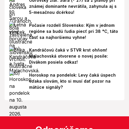
Obrovský žiaľ: Sara († 27) sa z plavby pri
známej dominante nevrátila, zahynula aj s
5-mesačnou dcérkou!
Počasie rozdelí Slovensko: Kým v jednom
regióne sa budú ľudia piecť pri 38 °C, táto
časť sa najhoršiemu vyhne!
Kandráčovú čaká v STVR krst ohňom!
Malachovská otvorene o novej posile:
Divákom posiela odkaz!
Horoskop na pondelok: Levy čaká úspech
vďaka slovám, kto si musí dať pozor na
mätúce signály?