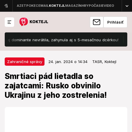
Prihlásiť
 dominante nevrátila, zahynula aj s 5-mesačnou dcérkou!
Počasie 
24. jan. 2024 o 14:34
Zahraničné správy
Zahraničné správy
24. jan. 2024 o 14:34
TASR,
Koktejl
Smrtiaci pád lietadla so zajatcami:
Smrtiaci pád lietadla so
Rusko obvinilo Ukrajinu z jeho
zajatcami: Rusko obvinilo
zostrelenia!
Ukrajinu z jeho zostrelenia!
Neďaleko hraníc s Ukrajinou došlo k nešťastiu.