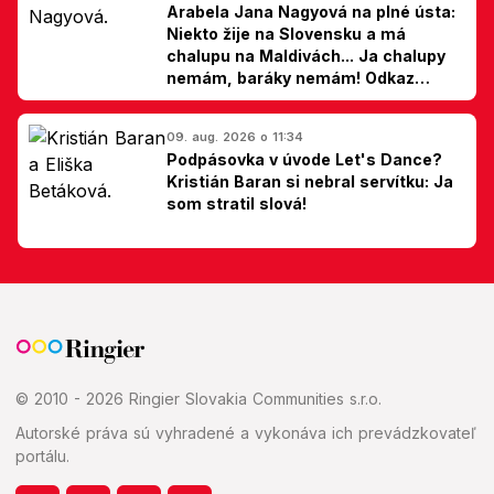
Arabela Jana Nagyová na plné ústa:
Niekto žije na Slovensku a má
chalupu na Maldivách... Ja chalupy
nemám, baráky nemám! Odkaz
Slovákom
09. aug. 2026 o 11:34
Podpásovka v úvode Let's Dance?
Kristián Baran si nebral servítku: Ja
som stratil slová!
© 2010 - 2026 Ringier Slovakia Communities s.r.o.
Autorské práva sú vyhradené a vykonáva ich prevádzkovateľ
portálu.