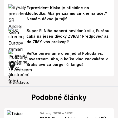
Exprezident Kiska je oficiálne na
dôchodku: Aká penzia mu cinkne na účet?
Nemám dôvod ju tajiť
Super El Niño naberá nevídanú silu, Európu
čaká na jeseň divoký ZVRAT: Predpoveď až
do ZIMY vás prekvapí!
Veľké porovnanie cien jedla! Pohoda vs.
Lovestream: Aha, o koľko viac zacvakáte v
Bratislave za burger či langoš
Podobné články
04. aug. 2026 o 15:32