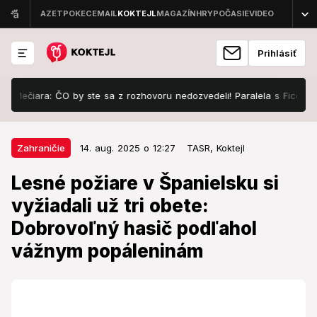
Prihlásiť
iara: ČO by ste sa z rozhovoru nedozvedeli! Paralela s Ficom?
Sl
14. aug. 2025 o 12:27
Zahraničie
Zahraničie
14. aug. 2025 o 12:27
TASR,
Koktejl
Lesné požiare v Španielsku si
Lesné požiare v Španielsku si
vyžiadali už tri obete: Dobrovoľný
vyžiadali už tri obete:
hasič podľahol vážnym
Dobrovoľný hasič podľahol
popáleninám
vážnym popáleninám
Úrady evakuovali tisíce ľudí.