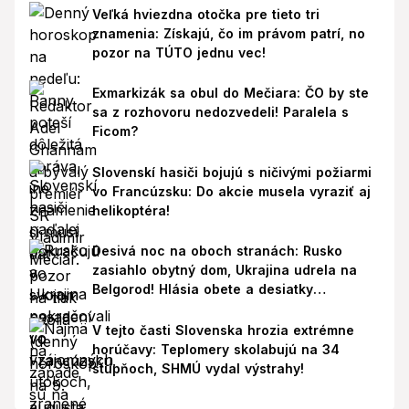
Veľká hviezdna otočka pre tieto tri
znamenia: Získajú, čo im právom patrí, no
pozor na TÚTO jednu vec!
Exmarkizák sa obul do Mečiara: ČO by ste
sa z rozhovoru nedozvedeli! Paralela s
Ficom?
Slovenskí hasiči bojujú s ničivými požiarmi
vo Francúzsku: Do akcie musela vyraziť aj
helikoptéra!
Desivá noc na oboch stranách: Rusko
zasiahlo obytný dom, Ukrajina udrela na
Belgorod! Hlásia obete a desiatky
zranených
V tejto časti Slovenska hrozia extrémne
horúčavy: Teplomery skolabujú na 34
stupňoch, SHMÚ vydal výstrahy!