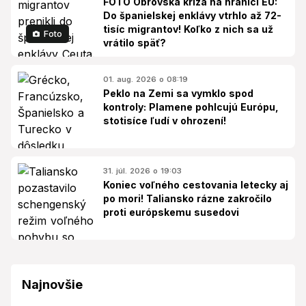
FOTO Obrovská kríza na hranici EÚ:
Do španielskej enklávy vtrhlo až 72-
tisíc migrantov! Koľko z nich sa už
Foto
vrátilo späť?
01. aug. 2026 o 08:19
Peklo na Zemi sa vymklo spod
kontroly: Plamene pohlcujú Európu,
stotisíce ľudí v ohrození!
31. júl. 2026 o 19:03
Koniec voľného cestovania letecky aj
po mori! Taliansko rázne zakročilo
proti európskemu susedovi
Najnovšie