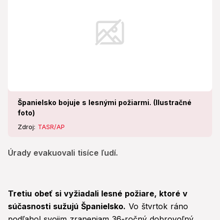
Španielsko bojuje s lesnými požiarmi. (Ilustračné
foto)
Zdroj:
TASR/AP
Úrady evakuovali tisíce ľudí.
Tretiu obeť si vyžiadali lesné požiare, ktoré v
súčasnosti sužujú Španielsko.
Vo štvrtok ráno
podľahol svojim zraneniam 36-ročný dobrovoľný