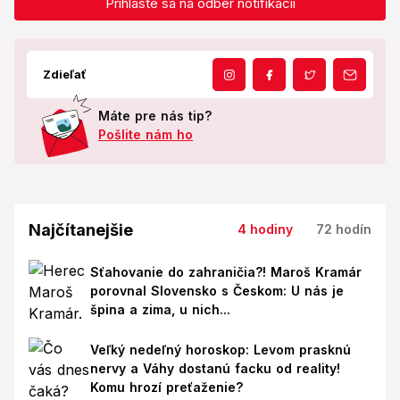
Prihláste sa na odber notifikácií
Zdieľať
Máte pre nás tip?
Pošlite nám ho
Najčítanejšie
4 hodiny
72 hodín
Sťahovanie do zahraničia?! Maroš Kramár
porovnal Slovensko s Českom: U nás je
špina a zima, u nich...
Veľký nedeľný horoskop: Levom prasknú
nervy a Váhy dostanú facku od reality!
Komu hrozí preťaženie?