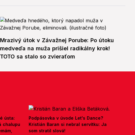
Mrazivý útok v Závažnej Porube: Po útoku
medveďa na muža prišiel radikálny krok!
TOTO sa stalo so zvieraťom
é ústa:
Podpásovka v úvode Let's Dance?
á chalupu
Kristián Baran si nebral servítku: Ja
nemám,
som stratil slová!