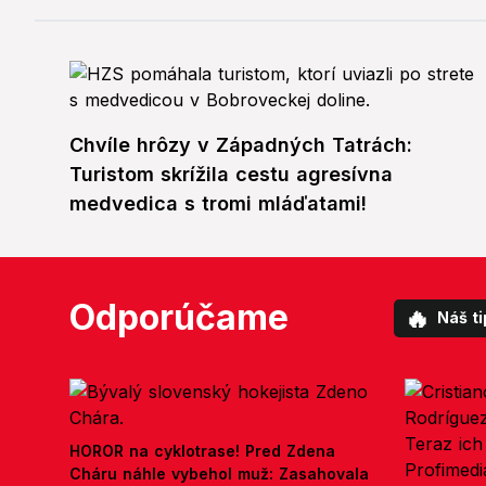
Chvíle hrôzy v Západných Tatrách:
Turistom skrížila cestu agresívna
medvedica s tromi mláďatami!
Odporúčame
🔥
Náš ti
HOROR na cyklotrase! Pred Zdena
Cháru náhle vybehol muž: Zasahovala