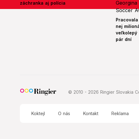
záchranka aj polícia
Pracovala
nej milion
veľkolepý
pár dní
© 2010 - 2026 Ringier Slovakia Co
Koktejl
O nás
Kontakt
Reklama