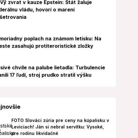
vý zvrat v kauze Epstein: Štát žaluje
derálnu vládu, hovorí o marení
šetrovania
Foto
moriadny poplach na známom letisku: Na
este zasahujú protiteroristické zložky
sivé chvíle na palube lietadla: Turbulencie
anili 17 ľudí, stroj prudko stratil výšku
jnovšie
FOTO Slováci zúria pre ceny na kúpalisku v
Leviciach! Ján si nebral servítku: Vysoké,
pre rodinu likvidačné