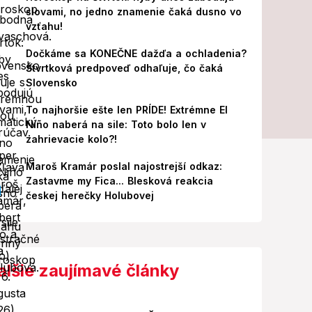
slovami, no jedno znamenie čaká dusno vo
vzťahu!
Dočkáme sa KONEČNE dažďa a ochladenia?
Štvrtková predpoveď odhaľuje, čo čaká
Slovensko
To najhoršie ešte len PRÍDE! Extrémne El
Niño naberá na sile: Toto bolo len v
zahrievacie kolo?!
Maroš Kramár poslal najostrejší odkaz:
Zastavme my Fica... Blesková reakcia
českej herečky Holubovej
alšie zaujímavé články