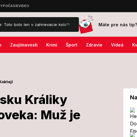
Máte pre nás tip
lo len v zahrievacie kolo?!
VIDEO Manželka trénera Růžičku v Tur
e
Zaujímavosti
Krimi
Šport
Zdravie
Videá
Kv
Koktejl
sku Králiky
Na
oveka: Muž je
stredisku