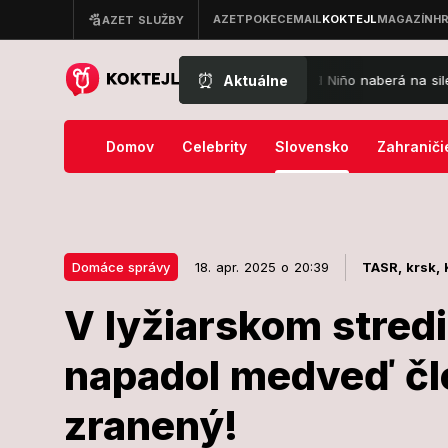
⏰
Aktuálne
To najhoršie ešte len PRÍDE! Extrémne El Niño naberá na sile: Toto bo
Domov
Celebrity
Slovensko
Zahraniči
Domáce správy
18. apr. 2025 o 20:39
TASR,
krsk,
V lyžiarskom stredi
18. apr. 2025 o 20:39
Domáce správy
napadol medveď čl
V lyžiarskom 
zranený!