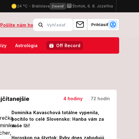
Prihlásiť
?
Pošlite nám ho
ecku neverila vlastným očiam: Deodorant za TOĽKO?! Žijem si na vys
ízy
Astrológia
Off Record
jčítanejšie
4 hodiny
72 hodín
Dominika Kavaschová totálne vypenila,
pocítilo to celé Slovensko: Hanba vám za
vaše lži!
Horoskop na štvrtok: Ryby dnes zabodujú