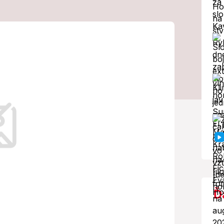
dol medveď
je zranený!
árov.
Ď