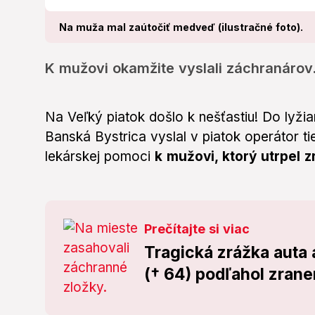
Na muža mal zaútočiť medveď (ilustračné foto).
K mužovi okamžite vyslali záchranárov
Na Veľký piatok došlo k nešťastiu! Do lyžia
Banská Bystrica vyslal v piatok operátor ti
lekárskej pomoci
k mužovi, ktorý utrpel z
Prečítajte si viac
Tragická zrážka auta
(† 64) podľahol zran