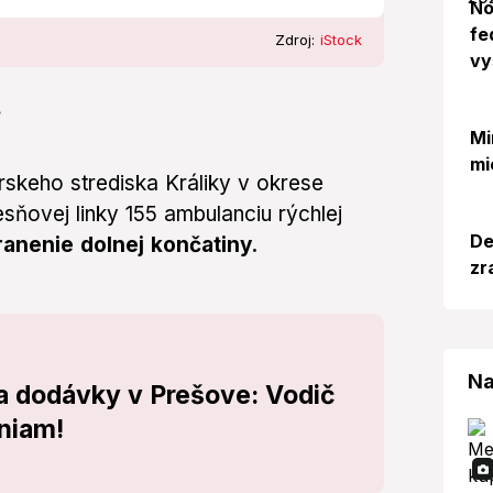
No
fe
Zdroj:
iStock
vy
.
Mi
mi
rskeho strediska Králiky v okrese
esňovej linky 155 ambulanciu rýchlej
De
ranenie dolnej končatiny.
zr
Na
 a dodávky v Prešove: Vodič
eniam!