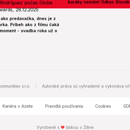
baráky nemám! Odkaz Slová
 ako predavačka, dnes je z
árka. Príbeh ako z filmu čaká
 moment - svadba roka už o
mmunities s.r.o.
Autorské práva sú vyhradené a vykonáva ich
Kariéra v Azete
Pravidlá používania
Cookies
GD
Vyrobené s
láskou v Žiline