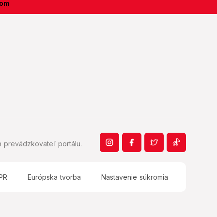
kom
 prevádzkovateľ portálu.
PR
Európska tvorba
Nastavenie súkromia