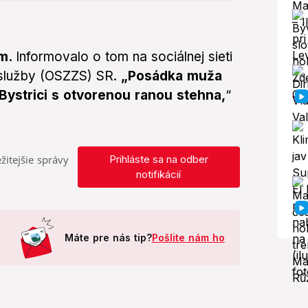
om.
Informovalo o tom na sociálnej sieti
 služby (OSZZS) SR.
„Posádka muža
Bystrici s otvorenou ranou stehna,
“
žitejšie správy
Prihláste sa na odber
notifikácií
Máte pre nás tip?
Pošlite nám ho