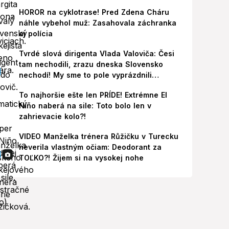
HOROR na cyklotrase! Pred Zdena Cháru
náhle vybehol muž: Zasahovala záchranka
aj polícia
Tvrdé slová dirigenta Vlada Valoviča: Česi
tam nechodili, zrazu dneska Slovensko
nechodí! My sme to pole vyprázdnili
zbytočne
To najhoršie ešte len PRÍDE! Extrémne El
Niño naberá na sile: Toto bolo len v
zahrievacie kolo?!
VIDEO Manželka trénera Růžičku v Turecku
neverila vlastným očiam: Deodorant za
TOĽKO?! Žijem si na vysokej nohe