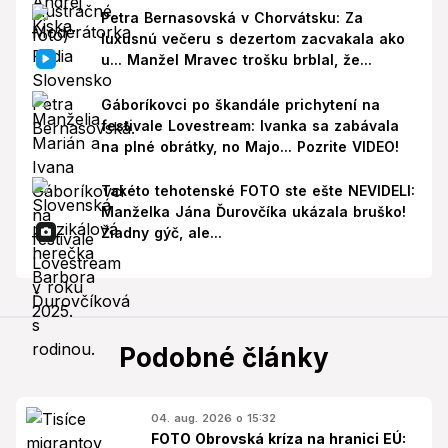
Petra Bernasovská v Chorvátsku: Za
luxusnú večeru s dezertom zacvakala ako
u... Manžel Mravec trošku brblal, že...
Gáboríkovci po škandále prichytení na
festivale Lovestream: Ivanka sa zabávala
na plné obrátky, no Majo... Pozrite VIDEO!
Takéto tehotenské FOTO ste ešte NEVIDELI:
Manželka Jána Ďurovčíka ukázala bruško!
Žiadny gýč, ale...
Podobné články
04. aug. 2026 o 15:32
FOTO Obrovská kríza na hranici EÚ: