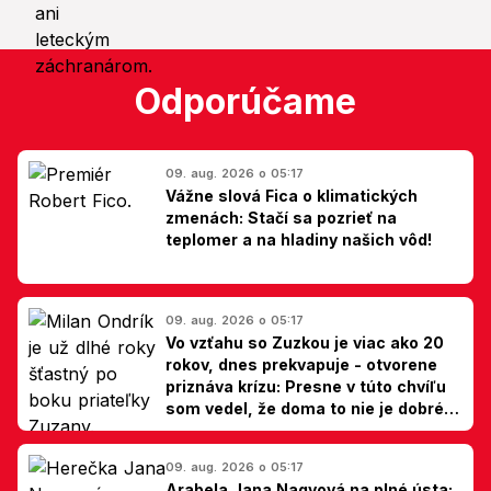
Odporúčame
09. aug. 2026 o 05:17
Vážne slová Fica o klimatických
zmenách: Stačí sa pozrieť na
teplomer a na hladiny našich vôd!
09. aug. 2026 o 05:17
Vo vzťahu so Zuzkou je viac ako 20
rokov, dnes prekvapuje - otvorene
priznáva krízu: Presne v túto chvíľu
som vedel, že doma to nie je dobré,
hovorí Milan Ondrík
09. aug. 2026 o 05:17
Arabela Jana Nagyová na plné ústa: