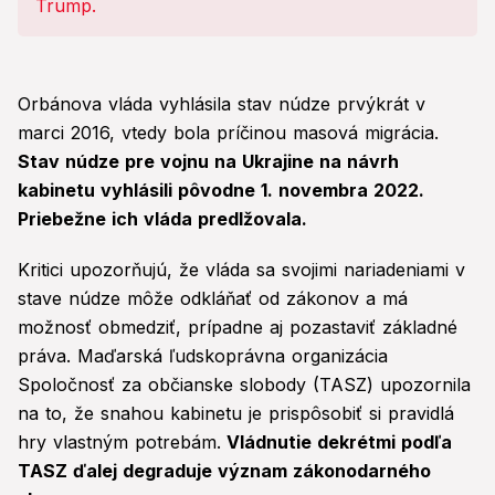
premiéra Tuska: Prekvapujúci
dôvod!
Orbánova vláda vyhlásila stav núdze prvýkrát v
marci 2016, vtedy bola príčinou masová migrácia.
Stav núdze pre vojnu na Ukrajine na návrh
kabinetu vyhlásili pôvodne 1. novembra 2022.
Priebežne ich vláda predlžovala.
Kritici upozorňujú, že vláda sa svojimi nariadeniami v
stave núdze môže odkláňať od zákonov a má
možnosť obmedziť, prípadne aj pozastaviť základné
práva. Maďarská ľudskoprávna organizácia
Spoločnosť za občianske slobody (TASZ) upozornila
na to, že snahou kabinetu je prispôsobiť si pravidlá
hry vlastným potrebám.
Vládnutie dekrétmi podľa
TASZ ďalej degraduje význam zákonodarného