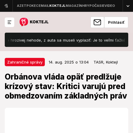
Prihlásiť
ivej nehode, z auta sa museli vyplaziť: Je to veľmi ťažké!
Šokuj
14. aug. 2025 o 13:04
Zahraničné správy
Zahraničné správy
14. aug. 2025 o 13:04
TASR,
Koktejl
Orbánova vláda opäť predlžuje
Orbánova vláda opäť predlžuje
krízový stav: Kritici varujú pred
krízový stav: Kritici varujú pred
obmedzovaním základných práv
obmedzovaním základných práv
Vláda si tak uľahčuje vydávanie dekrétov podľa
vlastných potrieb.