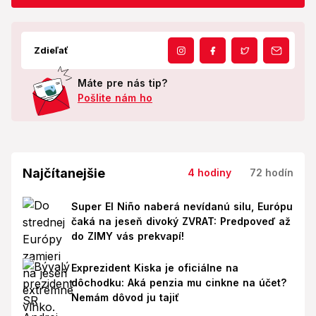
Zdieľať
Máte pre nás tip?
Pošlite nám ho
Najčítanejšie
4 hodiny
72 hodín
Super El Niño naberá nevídanú silu, Európu
čaká na jeseň divoký ZVRAT: Predpoveď až
do ZIMY vás prekvapí!
Exprezident Kiska je oficiálne na
dôchodku: Aká penzia mu cinkne na účet?
Nemám dôvod ju tajiť