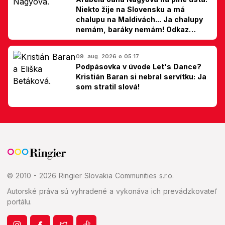
Niekto žije na Slovensku a má
chalupu na Maldivách... Ja chalupy
nemám, baráky nemám! Odkaz
Slovákom
09. aug. 2026 o 05:17
Podpásovka v úvode Let's Dance?
Kristián Baran si nebral servítku: Ja
som stratil slová!
© 2010 - 2026 Ringier Slovakia Communities s.r.o.
Autorské práva sú vyhradené a vykonáva ich prevádzkovateľ
portálu.