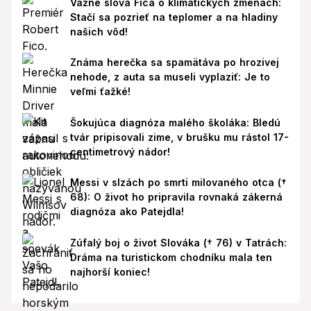
Vážne slová Fica o klimatických zmenách:
Stačí sa pozrieť na teplomer a na hladiny
našich vôd!
Známa herečka sa spamätáva po hrozivej
nehode, z auta sa museli vyplaziť: Je to
veľmi ťažké!
Šokujúca diagnóza malého školáka: Bledú
tvár pripisovali zime, v brušku mu rástol 17-
centimetrový nádor!
Messi v slzách po smrti milovaného otca (†
68): O život ho pripravila rovnaká zákerná
diagnóza ako Patejdla!
Zúfalý boj o život Slováka († 76) v Tatrách:
Dráma na turistickom chodníku mala ten
najhorší koniec!