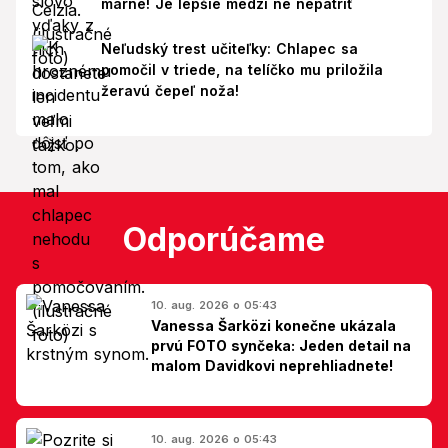
márne! Je lepšie medzi ne nepatriť
Neľudský trest učiteľky: Chlapec sa
pomočil v triede, na telíčko mu priložila
žeravú čepeľ noža!
Odporúčame
10. aug. 2026 o 05:43
Vanessa Šarközi konečne ukázala
prvú FOTO synčeka: Jeden detail na
malom Davidkovi neprehliadnete!
10. aug. 2026 o 05:43