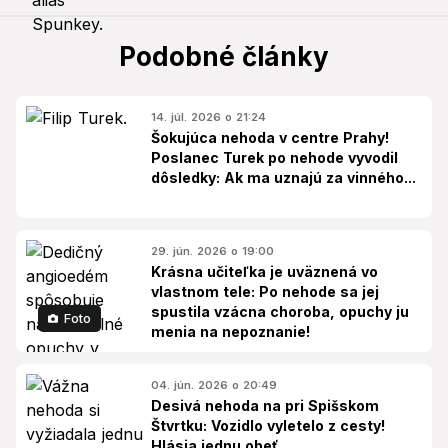
Podobné články
14. júl. 2026 o 21:24
Šokujúca nehoda v centre Prahy!
Poslanec Turek po nehode vyvodil
dôsledky: Ak ma uznajú za vinného...
29. jún. 2026 o 19:00
Krásna učiteľka je uväznená vo
vlastnom tele: Po nehode sa jej
spustila vzácna choroba, opuchy ju
Foto
menia na nepoznanie!
04. jún. 2026 o 20:49
Desivá nehoda na pri Spišskom
Štvrtku: Vozidlo vyletelo z cesty!
Hlásia jednu obeť