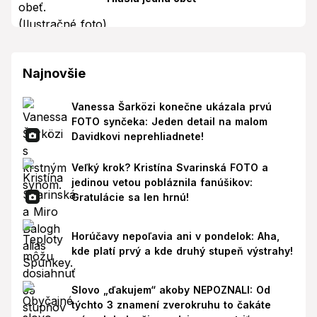
Najnovšie
Vanessa Šarközi konečne ukázala prvú
FOTO synčeka: Jeden detail na malom
Davidkovi neprehliadnete!
Veľký krok? Kristína Svarinská FOTO a
jedinou vetou pobláznila fanúšikov:
Gratulácie sa len hrnú!
Horúčavy nepoľavia ani v pondelok: Aha,
kde platí prvý a kde druhý stupeň výstrahy!
Slovo „ďakujem“ akoby NEPOZNALI: Od
týchto 3 znamení zverokruhu to čakáte