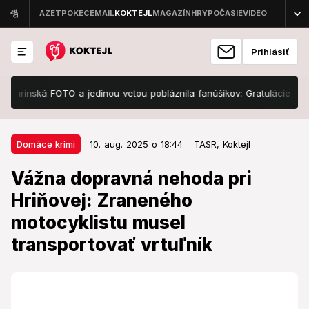
Prihlásiť
rinská FOTO a jedinou vetou pobláznila fanúšikov: Gratulácie sa len hr
10. aug. 2025 o 18:44
Domáce krimi
Domáce krimi
10. aug. 2025 o 18:44
TASR,
Koktejl
Vážna dopravná nehoda pri
Vážna dopravná nehoda pri
Hriňovej: Zraneného motocyklistu
Hriňovej: Zraneného
musel transportovať vrtuľník
motocyklistu musel
Motorkár utrpel vážne zranenia.
transportovať vrtuľník