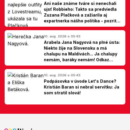
Ani naše známe tváre si nenechali
ujsť Robbieho: Takto sa predviedla
Zuzana Plačková a zažiarila aj
expartnerka nášho politika - pozrite
si TOP outfity z Lovestreamu
10. aug. 2026 o 05:43
Arabela Jana Nagyová na plné ústa:
Niekto žije na Slovensku a má
chalupu na Maldivách... Ja chalupy
nemám, baráky nemám! Odkaz
Slovákom
10. aug. 2026 o 05:43
Podpásovka v úvode Let's Dance?
Kristián Baran si nebral servítku: Ja
som stratil slová!