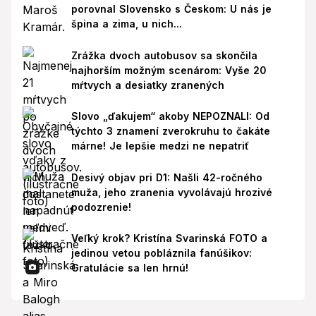
porovnal Slovensko s Českom: U nás je
špina a zima, u nich...
Zrážka dvoch autobusov sa skončila
najhorším možným scenárom: Vyše 20
mŕtvych a desiatky zranených
Slovo „ďakujem“ akoby NEPOZNALI: Od
týchto 3 znamení zverokruhu to čakáte
márne! Je lepšie medzi ne nepatriť
Desivý objav pri D1: Našli 42-ročného
muža, jeho zranenia vyvolávajú hrozivé
podozrenie!
Veľký krok? Kristína Svarinská FOTO a
jedinou vetou pobláznila fanúšikov:
Gratulácie sa len hrnú!