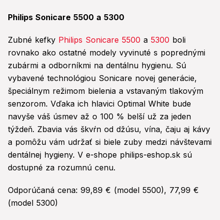
Philips Sonicare 5500 a 5300
Zubné kefky
Philips Sonicare 5500
a
5300
boli
rovnako ako ostatné modely vyvinuté s poprednými
zubármi a odborníkmi na dentálnu hygienu. Sú
vybavené technológiou Sonicare novej generácie,
špeciálnym režimom bielenia a vstavaným tlakovým
senzorom. Vďaka ich hlavici Optimal White bude
navyše váš úsmev až o 100 % belší už za jeden
týždeň. Zbavia vás škvŕn od džúsu, vína, čaju aj kávy
a pomôžu vám udržať si biele zuby medzi návštevami
dentálnej hygieny. V e-shope philips-eshop.sk sú
dostupné za rozumnú cenu.
Odporúčaná cena: 99,89 € (model 5500), 77,99 €
(model 5300)