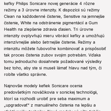
kefky Philips Sonicare novej generácie 4 rôzne
režimy a 3 úrovne intenzity. K dispozícii sú režimy
Clean na každodenné čistenie, Sensitive na jemnejšie
čistenie, White na odstránenie pigmentácií a Gum
Health na zlepšenie zdravia ďasien. Tri úrovne
intenzity ovplyvňujú mieru vibrácií kefky a umožňujú
intenzívnejšie alebo šetrnejšie čistenie. Režimy a
intenzitu môžete ľubovoľne kombinovať a prispôsobiť
tak proces čistenia zubov svojim potrebám. Vďaka
tomu jednoducho dosiahnete požadované výsledky
bez toho, aby ste si museli lámať hlavu nad tým, či
robíte všetko správne.
Najnovšie modely kefiek Sonicare ocenia
predovšetkým nováčikovia v sonickej technológii,
ktorí sa rozhodli urobiť pre seba maximum a
„upgradovať“ z manuálneho čistenia na lepšiu a