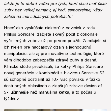
takže je to dobrá voľba pre tých, ktorí chcú mať čisté
zuby bez veľkej námahy, aj keď, samozrejme, vždy
záleží na individuálnych potrebách.“
Hneď ako vyskúšate niektorú z noviniek z radu
Philips Sonicare, zažijete skvelý pocit z dokonale
vyčistených zubov už po prvom použití. Zamilujete si
ich nielen pre nadčasový dizajn a jednoduchú
manipuláciu, ale aj pre inovatívne technológie, ktoré
vám dlhodobo zabezpečia zdravé zuby a ďasná.
Klinické štúdie preukázali, že kefky Philips Sonicare
novej generácie v kombinácii s hlavicou Sensitive S2
sú schopné odstrániť až 10× viac povlaku v ťažko
dostupných oblastiach a zlepšujú zdravie ďasien až
5× účinnejšie než manuálna kefka, a to počas 6
týždňov.