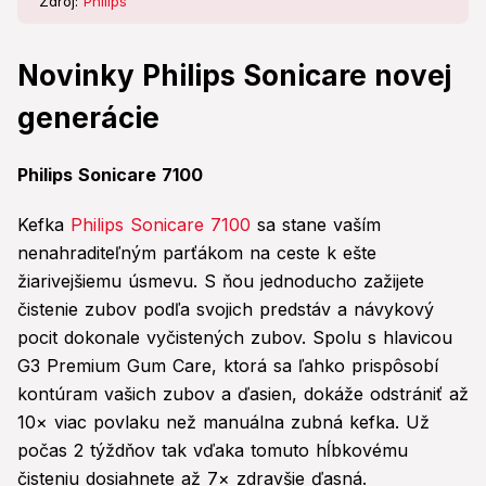
Zdroj:
Philips
Novinky Philips Sonicare novej
generácie
Philips Sonicare 7100
Kefka
Philips Sonicare 7100
sa stane vaším
nenahraditeľným parťákom na ceste k ešte
žiarivejšiemu úsmevu. S ňou jednoducho zažijete
čistenie zubov podľa svojich predstáv a návykový
pocit dokonale vyčistených zubov. Spolu s hlavicou
G3 Premium Gum Care, ktorá sa ľahko prispôsobí
kontúram vašich zubov a ďasien, dokáže odstrániť až
10× viac povlaku než manuálna zubná kefka. Už
počas 2 týždňov tak vďaka tomuto hĺbkovému
čisteniu dosiahnete až 7× zdravšie ďasná.