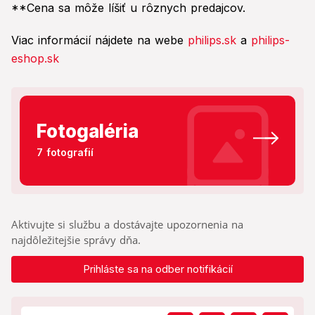
**Cena sa môže líšiť u rôznych predajcov.
Viac informácií nájdete na webe
philips.sk
a
philips-
eshop.sk
Fotogaléria
7 fotografií
Aktivujte si službu a dostávajte upozornenia na
najdôležitejšie správy dňa.
Prihláste sa na odber notifikácií