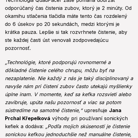
Technológia QuadPacer zase pomáha dodržať
odporúčaný čas čistenia zubov, ktorý je 2 minúty. Od
okamihu stlačenia tlačidla máte tento čas rozdelený
do 6 úsekov po 20 sekundách, medzi ktorými je
krátka pauza. Lepšie si tak rozvrhnete čistenie, aby
ste každej časti úst venovali zodpovedajúcu
pozornosť.
„Technológie, ktoré podporujú rovnomerné a
dôkladné čistenie celého chrupu, môžu byť na
nezaplatenie. Nie každý z nás je taký disciplinovaný a
navyše nám pri čistení zubov často utekajú myšlienky
úplne inam. V momente, keď sa kefka rozsvieti alebo
zavibruje, upúta našu pozornosť a viac sa potom
sústredíme na samotné čistenie,“
upresňuje
Jana
Prchal Křepelková
výhody pri používaní sonických
kefiek a dodáva:
„Podľa mojich skúseností je čistenie
sonickou kefkou jednoduchšie než manuálne čistenie,