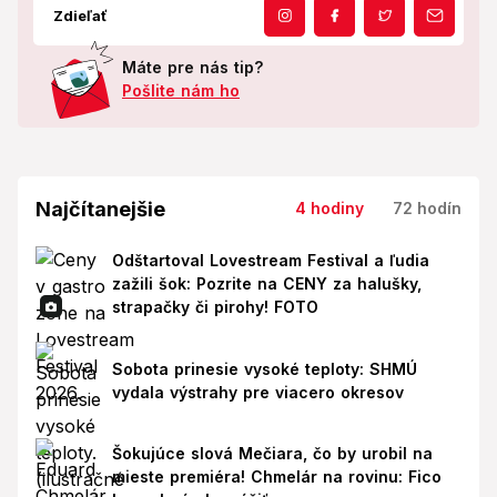
Zdieľať
Máte pre nás tip?
Pošlite nám ho
Najčítanejšie
4 hodiny
72 hodín
Odštartoval Lovestream Festival a ľudia
zažili šok: Pozrite na CENY za halušky,
strapačky či pirohy! FOTO
Sobota prinesie vysoké teploty: SHMÚ
vydala výstrahy pre viacero okresov
Šokujúce slová Mečiara, čo by urobil na
mieste premiéra! Chmelár na rovinu: Fico