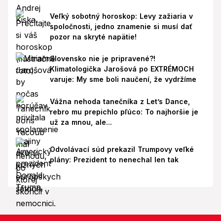
Veľký sobotný horoskop: Levy zažiaria v
spoločnosti, jedno znamenie si musí dať
pozor na skryté napätie!
Slovensko nie je pripravené?!
Klimatologička Jarošová po EXTRÉMOCH
varuje: My sme boli naučení, že vydržíme
Vážna nehoda tanečníka z Let’s Dance,
rebro mu prepichlo pľúco: To najhoršie je
už za mnou, ale...
Odvolávací súd prekazil Trumpovy veľké
plány: Prezident to nenechal len tak