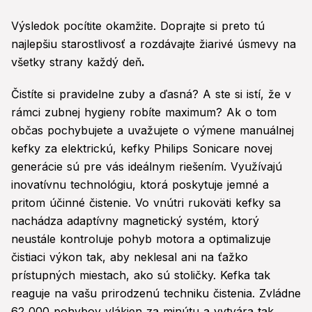
Výsledok pocítite okamžite. Doprajte si preto tú
najlepšiu starostlivosť a rozdávajte žiarivé úsmevy na
všetky strany každý deň
.
Čistíte si pravidelne zuby a ďasná? A ste si istí, že v
rámci zubnej hygieny robíte maximum? Ak o tom
občas pochybujete a uvažujete o výmene manuálnej
kefky za elektrickú, kefky Philips Sonicare novej
generácie sú pre vás ideálnym riešením. Využívajú
inovatívnu technológiu, ktorá poskytuje jemné a
pritom účinné čistenie. Vo vnútri rukoväti kefky sa
nachádza adaptívny magnetický systém, ktorý
neustále kontroluje pohyb motora a optimalizuje
čistiaci výkon tak, aby neklesal ani na ťažko
prístupných miestach, ako sú stoličky. Kefka tak
reaguje na vašu prirodzenú techniku čistenia. Zvládne
62 000 pohybov vlákien za minútu a vytvára tak