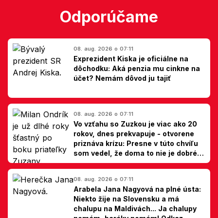
Odporúčame
08. aug. 2026 o 07:11
Exprezident Kiska je oficiálne na
dôchodku: Aká penzia mu cinkne na
účet? Nemám dôvod ju tajiť
08. aug. 2026 o 07:11
Vo vzťahu so Zuzkou je viac ako 20
rokov, dnes prekvapuje - otvorene
priznáva krízu: Presne v túto chvíľu
som vedel, že doma to nie je dobré,
hovorí Milan Ondrík
08. aug. 2026 o 07:11
Arabela Jana Nagyová na plné ústa:
Niekto žije na Slovensku a má
chalupu na Maldivách... Ja chalupy