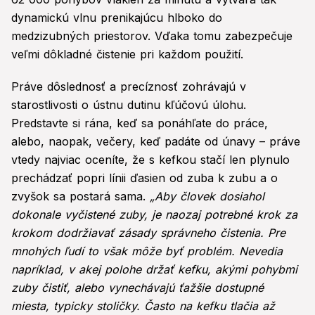
dynamickú vlnu prenikajúcu hlboko do
medzizubných priestorov. Vďaka tomu zabezpečuje
veľmi dôkladné čistenie pri každom použití.
Práve dôslednosť a precíznosť zohrávajú v
starostlivosti o ústnu dutinu kľúčovú úlohu.
Predstavte si rána, keď sa ponáhľate do práce,
alebo, naopak, večery, keď padáte od únavy – práve
vtedy najviac oceníte, že s kefkou stačí len plynulo
prechádzať popri línii ďasien od zuba k zubu a o
zvyšok sa postará sama.
„Aby človek dosiahol
dokonale vyčistené zuby, je naozaj potrebné krok za
krokom dodržiavať zásady správneho čistenia. Pre
mnohých ľudí to však môže byť problém. Nevedia
napríklad, v akej polohe držať kefku, akými pohybmi
zuby čistiť, alebo vynechávajú ťažšie dostupné
miesta, typicky stoličky. Často na kefku tlačia až