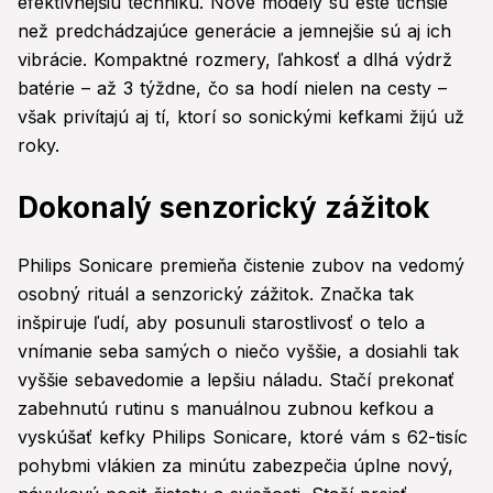
efektívnejšiu techniku. Nové modely sú ešte tichšie
než predchádzajúce generácie a jemnejšie sú aj ich
vibrácie. Kompaktné rozmery, ľahkosť a dlhá výdrž
batérie – až 3 týždne, čo sa hodí nielen na cesty –
však privítajú aj tí, ktorí so sonickými kefkami žijú už
roky.
Dokonalý senzorický zážitok
Philips Sonicare premieňa čistenie zubov na vedomý
osobný rituál a senzorický zážitok. Značka tak
inšpiruje ľudí, aby posunuli starostlivosť o telo a
vnímanie seba samých o niečo vyššie, a dosiahli tak
vyššie sebavedomie a lepšiu náladu. Stačí prekonať
zabehnutú rutinu s manuálnou zubnou kefkou a
vyskúšať kefky Philips Sonicare, ktoré vám s 62-tisíc
pohybmi vlákien za minútu zabezpečia úplne nový,