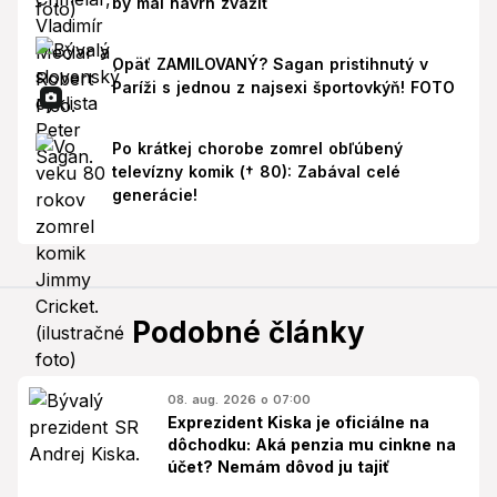
by mal návrh zvážiť
Opäť ZAMILOVANÝ? Sagan pristihnutý v
Paríži s jednou z najsexi športovkýň! FOTO
Po krátkej chorobe zomrel obľúbený
televízny komik († 80): Zabával celé
generácie!
Podobné články
08. aug. 2026 o 07:00
Exprezident Kiska je oficiálne na
dôchodku: Aká penzia mu cinkne na
účet? Nemám dôvod ju tajiť