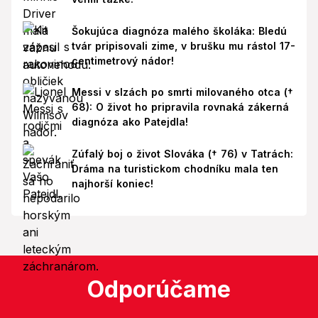
Šokujúca diagnóza malého školáka: Bledú
tvár pripisovali zime, v brušku mu rástol 17-
centimetrový nádor!
Messi v slzách po smrti milovaného otca (†
68): O život ho pripravila rovnaká zákerná
diagnóza ako Patejdla!
Zúfalý boj o život Slováka († 76) v Tatrách:
Dráma na turistickom chodníku mala ten
najhorší koniec!
Odporúčame