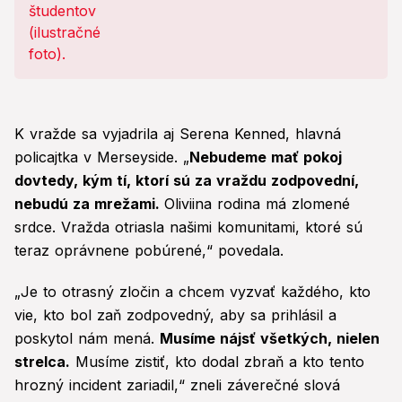
K vražde sa vyjadrila aj Serena Kenned, hlavná
policajtka v Merseyside. „
Nebudeme mať pokoj
dovtedy, kým tí, ktorí sú za vraždu zodpovední,
nebudú za mrežami.
Oliviina rodina má zlomené
srdce. Vražda otriasla našimi komunitami, ktoré sú
teraz oprávnene pobúrené,“ povedala.
„Je to otrasný zločin a chcem vyzvať každého, kto
vie, kto bol zaň zodpovedný, aby sa prihlásil a
poskytol nám mená.
Musíme nájsť všetkých, nielen
strelca.
Musíme zistiť, kto dodal zbraň a kto tento
hrozný incident zariadil,“ zneli záverečné slová