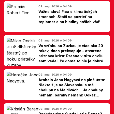
09. aug. 2026 o 04:09
Vážne slová Fica o klimatických
zmenách: Stačí sa pozrieť na
teplomer a na hladiny našich vôd!
09. aug. 2026 o 04:09
Vo vzťahu so Zuzkou je viac ako 20
rokov, dnes prekvapuje - otvorene
priznáva krízu: Presne v túto chvíľu
som vedel, že doma to nie je dobré,
hovorí Milan Ondrík
09. aug. 2026 o 04:09
Arabela Jana Nagyová na plné ústa:
Niekto žije na Slovensku a má
chalupu na Maldivách... Ja chalupy
nemám, baráky nemám! Odkaz
Slovákom
09. aug. 2026 o 04:09
Podpásovka v úvode Let's Dance?