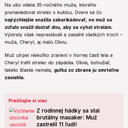
Na ulici videla 35-ročného muža, ktorého
prenasledoval strelec s kuklou. Dvere sa čo
najrýchlejšie snažila zabarikádovať, no muž sa
zúfalo snažil dostať dnu, aby sa vyhol strelám.
Výstrely však neprestávali a zasiahli všetkých troch –
muža, Cheryl, aj malú Oliviu.
Muž utrpel niekoľko zranení v hornej časti tela a
Cheryl trafil strelec do zápästia. Olivia, bohužiaľ,
takéto šťastie nemala,
guľka zo zbrane ju smrteľne
zasiahla.
Prečítajte si viac
Z rodinnej hádky sa stal
brutálny masaker: Muž
zastrelil 11 ľudí!