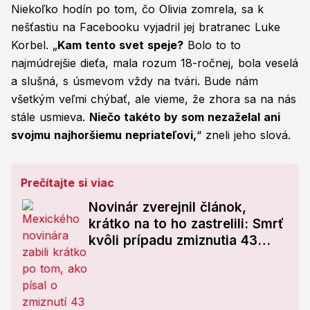
Niekoľko hodín po tom, čo Olivia zomrela, sa k
nešťastiu na Facebooku vyjadril jej bratranec Luke
Korbel. „
Kam tento svet speje?
Bolo to to
najmúdrejšie dieťa, mala rozum 18-ročnej, bola veselá
a slušná, s úsmevom vždy na tvári. Bude nám
všetkým veľmi chýbať, ale vieme, že zhora sa na nás
stále usmieva.
Niečo takéto by som nezaželal ani
svojmu najhoršiemu nepriateľovi,
“ zneli jeho slová.
Prečítajte si viac
Novinár zverejnil článok,
krátko na to ho zastrelili: Smrť
kvôli prípadu zmiznutia 43
študentov?