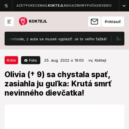
Prihlásiť
de, z auta sa museli vyplaziť: Je to veľmi ťažké!
Šokujúca diagn
25. aug. 2022 o 19:00
Krimi
Foto
Krimi
25. aug. 2022 o 19:00
vv,
Koktejl
Olivia († 9) sa chystala spať,
Olivia († 9) sa chystala spať,
zasiahla ju guľka: Krutá smrť
zasiahla ju guľka: Krutá smrť
nevinného dievčatka!
nevinného dievčatka!
Streľba nabrala nečakaný zvrat.