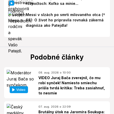
rozpočtoch: Koľko sa minie...
Messi v slzách po smrti milovaného otca (†
68): O život ho pripravila rovnaká zákerná
diagnóza ako Patejdla!
Podobné články
08. aug. 2026 o 10:00
VIDEO Juraj Bača zverejnil, čo mu
robí synček! Namiesto smiechu
prišla tvrdá kritika: Treba zasiahnuť,
Video
to nesmie
07. aug. 2026 o 22:09
Brutálny útok na Jaromíra Soukupa: