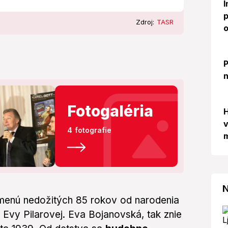
I
p
Zdroj:
TASR
o
P
n
Fotogaléria
H
v
4 fotografie
m
N
pomenú nedožitých 85 rokov od narodenia
 Evy Pilarovej. Eva Bojanovská, tak znie