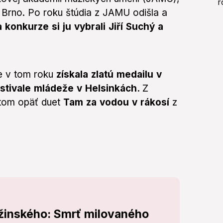
 Brno. Po roku štúdia z JAMU odišla a
 konkurze si ju vybrali Jiří Suchý a
te v tom roku
získala zlatú medailu v
stivale mládeže v Helsinkách.
Z
itom opäť duet
Tam za vodou v rákosí
z
žinského: Smrť milovaného