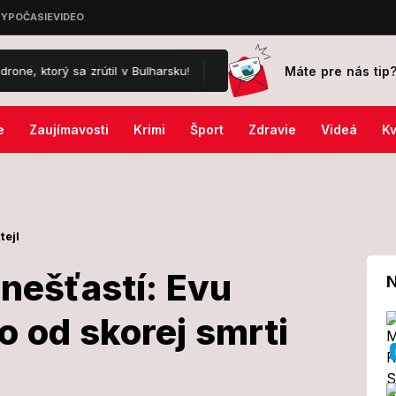
Máte pre nás tip
 zrútil v Bulharsku!
Influencerka († 43) zverejnila mrazivé priznan
e
Zaujímavosti
Krimi
Šport
Zdravie
Videá
Kv
tejl
nešťastí: Evu
N
lo od skorej smrti
tie v nešťastí: