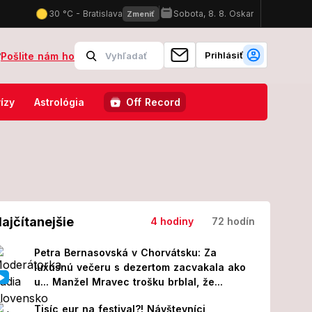
Prihlásiť
?
Pošlite nám ho
ie o manželovi († 48): O pár dní boli obaja mŕtvi!
Požiar vo Vojens
ízy
Astrológia
Off Record
ajčítanejšie
4 hodiny
72 hodín
Petra Bernasovská v Chorvátsku: Za
luxusnú večeru s dezertom zacvakala ako
u... Manžel Mravec trošku brblal, že...
Tisíc eur na festival?! Návštevníci