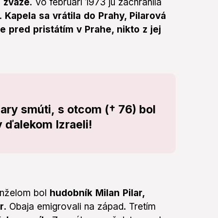
 zväze
. Vo februári 1973 ju zachránila
e.
Kapela sa vrátila do Prahy, Pilarová
 pred pristátím v Prahe, nikto z jej
ry smúti, s otcom († 76) bol
 ďalekom Izraeli!
anželom bol
hudobník Milan Pilar,
r.
Obaja emigrovali na západ. Tretím