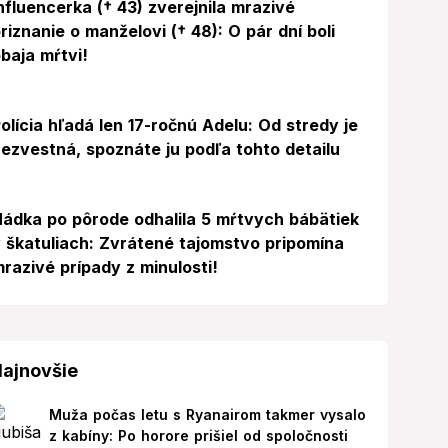
nfluencerka († 43) zverejnila mrazivé
riznanie o manželovi († 48): O pár dní boli
baja mŕtvi!
olícia hľadá len 17-ročnú Adelu: Od stredy je
ezvestná, spoznáte ju podľa tohto detailu
ádka po pôrode odhalila 5 mŕtvych bábätiek
 škatuliach: Zvrátené tajomstvo pripomína
razivé prípady z minulosti!
ajnovšie
Muža počas letu s Ryanairom takmer vysalo
z kabíny: Po horore prišiel od spoločnosti