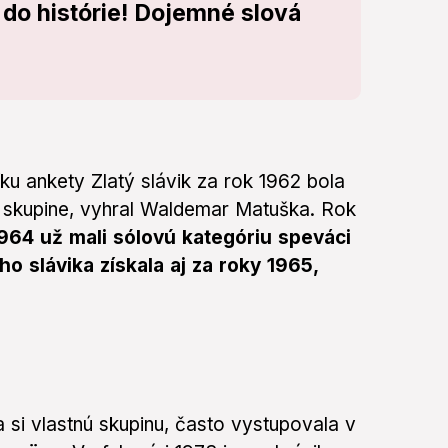
l do histórie! Dojemné slová
íku ankety Zlatý slávik za rok 1962 bola
ej skupine, vyhral Waldemar Matuška. Rok
964 už mali sólovú kategóriu speváci
ho slávika získala aj za roky 1965,
a si vlastnú skupinu, často vystupovala v