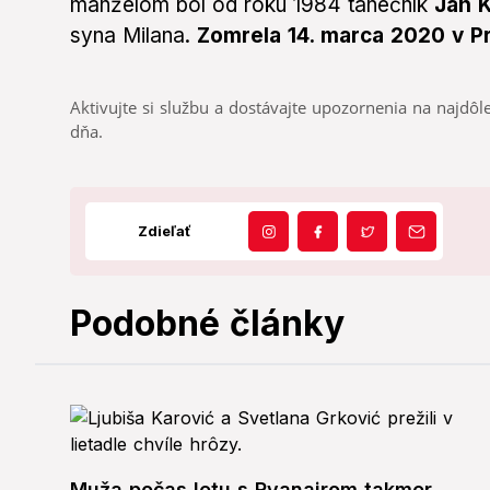
manželom bol od roku 1984 tanečník
Jan 
syna Milana.
Zomrela 14. marca 2020 v P
Aktivujte si službu a dostávajte upozornenia na najdôle
dňa.
Zdieľať
Podobné články
Muža počas letu s Ryanairom takmer