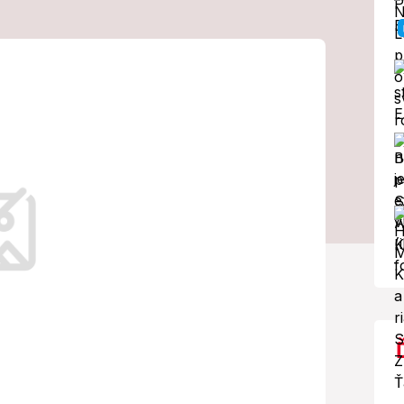
† 80) delilo od
jedno
ot.