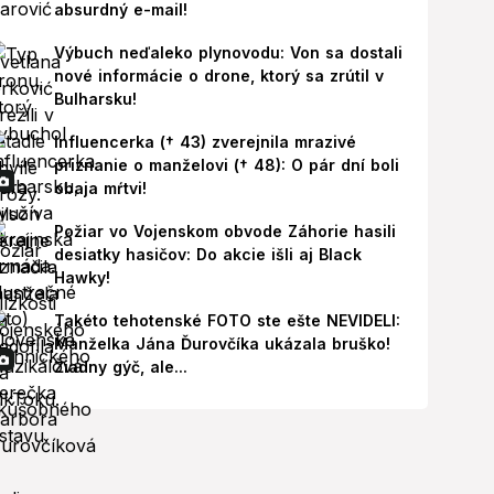
absurdný e-mail!
Výbuch neďaleko plynovodu: Von sa dostali
nové informácie o drone, ktorý sa zrútil v
Bulharsku!
Influencerka († 43) zverejnila mrazivé
priznanie o manželovi († 48): O pár dní boli
obaja mŕtvi!
Požiar vo Vojenskom obvode Záhorie hasili
desiatky hasičov: Do akcie išli aj Black
Hawky!
Takéto tehotenské FOTO ste ešte NEVIDELI:
Manželka Jána Ďurovčíka ukázala bruško!
Žiadny gýč, ale...