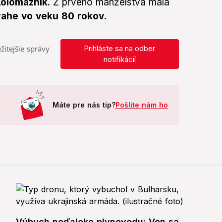
Kolomazník
. Z prvého manželstva mala
rahe vo veku 80 rokov.
žitejšie správy
Prihláste sa na odber
notifikácií
Máte pre nás tip?
Pošlite nám ho
Výbuch neďaleko plynovodu: Von sa