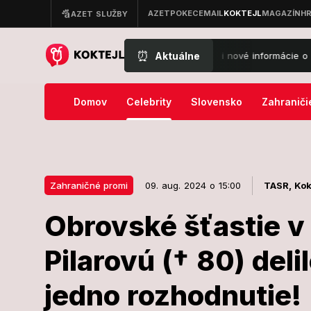
⏰
Aktuálne
 neďaleko plynovodu: Von sa dostali nové informácie o drone, ktorý sa
Domov
Celebrity
Slovensko
Zahraniči
Zahraničné promi
09. aug. 2024 o 15:00
TASR,
Kok
Obrovské šťastie v 
09. aug. 2024 o 15:00
Zahraničné promi
Pilarovú († 80) deli
Obrovské šťas
jedno rozhodnutie!