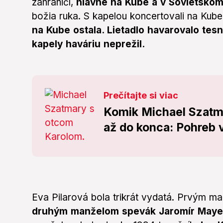
zahraničí,
hlavne na Kube a v Sovietskom
božia ruka. S kapelou koncertovali na Kub
na Kube ostala. Lietadlo havarovalo tesne
kapely haváriu neprežil.
Prečítajte si viac
Komik Michael Szatma
až do konca: Pohreb v
Eva Pilarová bola trikrát vydatá. Prvým m
druhým manželom spevák Jaromír Maye