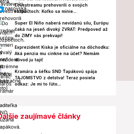
Lovestreamu prehovorili o svojich
rozpočtoch: Koľko sa minie...
Super El Niño naberá nevídanú silu, Európu
čaká na jeseň divoký ZVRAT: Predpoveď až
do ZIMY vás prekvapí!
Exprezident Kiska je oficiálne na dôchodku:
Aká penzia mu cinkne na účet? Nemám
dôvod ju tajiť
Kramára a šéfku SND Ťapákovú spája
TAJOMSTVO z detstva! Teraz posiela
odkaz: Je mi to ľúto...
Ďalšie zaujímavé články
Foto