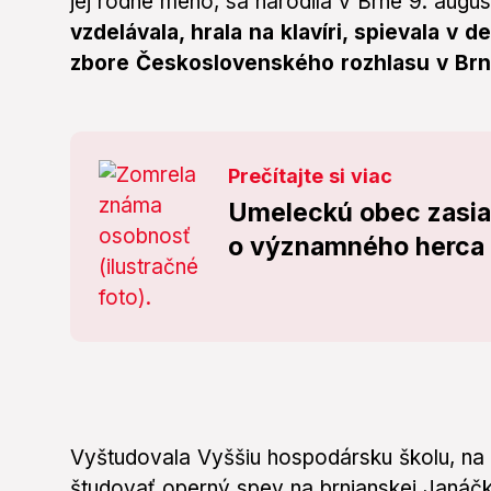
jej rodné meno, sa narodila v Brne 9. augu
vzdelávala, hrala na klavíri, spievala 
zbore Československého rozhlasu v Brn
Prečítajte si viac
Umeleckú obec zasiah
o významného herca (
Vyštudovala Vyššiu hospodársku školu, na 
študovať operný spev na brnianskej Janáč