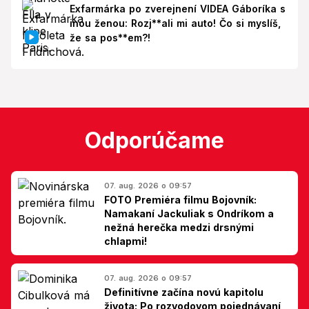
Exfarmárka po zverejnení VIDEA Gáboríka s
inou ženou: Rozj**ali mi auto! Čo si myslíš,
že sa pos**em?!
Odporúčame
07. aug. 2026 o 09:57
FOTO Premiéra filmu Bojovník:
Namakaní Jackuliak s Ondríkom a
nežná herečka medzi drsnými
chlapmi!
07. aug. 2026 o 09:57
Definitívne začína novú kapitolu
života: Po rozvodovom pojednávaní