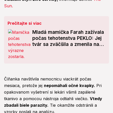
Sun.
Prečítajte si viac
Mladá mamička Farah zažívala
počas tehotenstva PEKLO: Jej
tvár sa zväčšila a zmenila na
nepoznanie! FOTO
Číňanka navštívila nemocnicu viackrát počas
mesiaca, pretože jej
nepomáhali očné kvapky.
Pri
opakovanom vyšetrení si lekári všimli zapálené
tkanivo a pomocou nástroja odtiahli viečko.
Vtedy
zbadali biele parazity.
Tie okamžite odstránili a
vzorky poslali na analýzu.