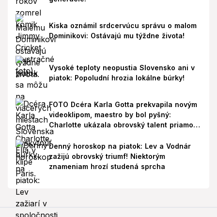
Kiska oznámil srdcervúcu správu o malom
Dominikovi: Ostávajú mu týždne života!
Vysoké teploty neopustia Slovensko ani v
piatok: Popoludní hrozia lokálne búrky!
FOTO Dcéra Karla Gotta prekvapila novým
videoklipom, maestro by bol pyšný:
Charlotte ukázala obrovský talent priamo v
Paríži!
Denný horoskop na piatok: Lev a Vodnár
zažijú obrovský triumf! Niektorým
znameniam hrozí studená sprcha