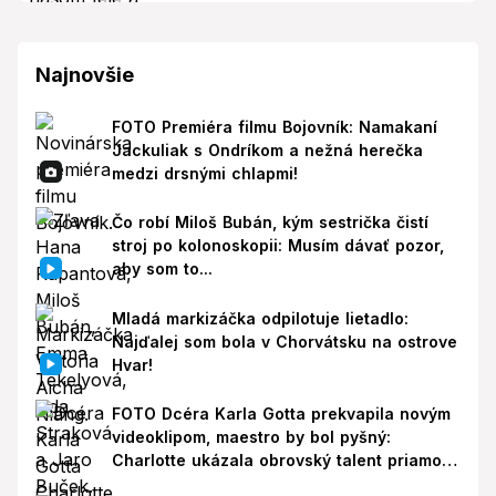
Najnovšie
FOTO Premiéra filmu Bojovník: Namakaní
Jackuliak s Ondríkom a nežná herečka
medzi drsnými chlapmi!
Čo robí Miloš Bubán, kým sestrička čistí
stroj po kolonoskopii: Musím dávať pozor,
aby som to...
Mladá markizáčka odpilotuje lietadlo:
Najďalej som bola v Chorvátsku na ostrove
Hvar!
FOTO Dcéra Karla Gotta prekvapila novým
videoklipom, maestro by bol pyšný:
Charlotte ukázala obrovský talent priamo v
Paríži!