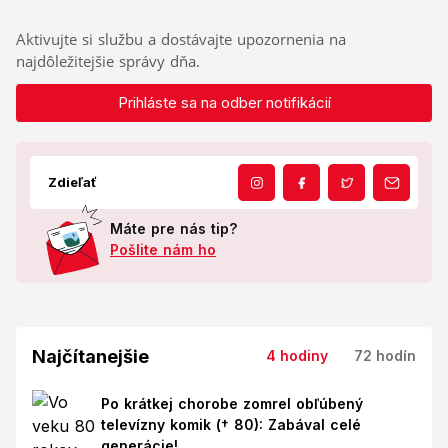
Aktivujte si službu a dostávajte upozornenia na
najdôležitejšie správy dňa.
Prihláste sa na odber notifikácií
Zdieľať
Máte pre nás tip?
Pošlite nám ho
Najčítanejšie
4 hodiny
72 hodín
Po krátkej chorobe zomrel obľúbený
televízny komik († 80): Zabával celé
generácie!