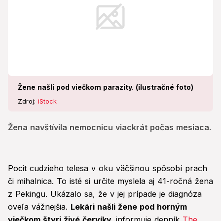
Žene našli pod viečkom parazity. (ilustračné foto)
Zdroj:
iStock
Žena navštívila nemocnicu viackrát počas mesiaca.
Pocit cudzieho telesa v oku väčšinou spôsobí prach
či mihalnica. To isté si určite myslela aj 41-ročná žena
z Pekingu. Ukázalo sa, že v jej prípade je diagnóza
oveľa vážnejšia.
Lekári našli žene pod horným
viečkom štyri živé červíky,
informuje denník
The