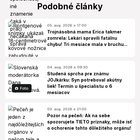
Podobné články
05. aug. 2026 o 17:00
Trojnásobná mama Erica takmer
zomrela: Lekári spravili fatálnu
chybu! Tri mesiace mala v bruchu...
04. aug. 2026 o 09:30
Studená sprcha pre známu
JOJkárku: Syn potreboval akútny
liek! Termín u špecialistu o 6
Foto
mesiacov
03. aug. 2026 o 21:00
Pozor na pečeň: Ak na sebe
spozorujete TIETO príznaky, môže ísť
o ochorenie tohto dôležitého orgánu!