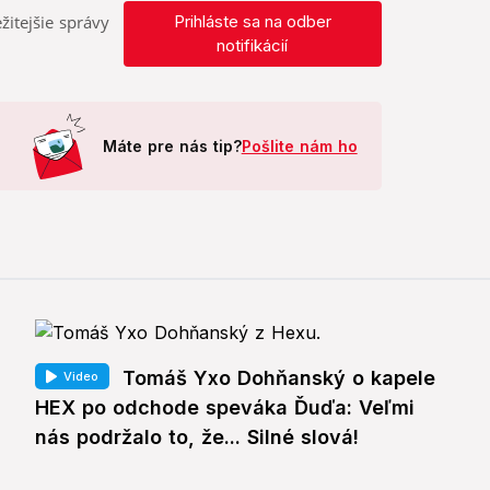
žitejšie správy
Prihláste sa na odber
notifikácií
Máte pre nás tip?
Pošlite nám ho
Tomáš Yxo Dohňanský o kapele
Video
HEX po odchode speváka Ďuďa: Veľmi
nás podržalo to, že... Silné slová!