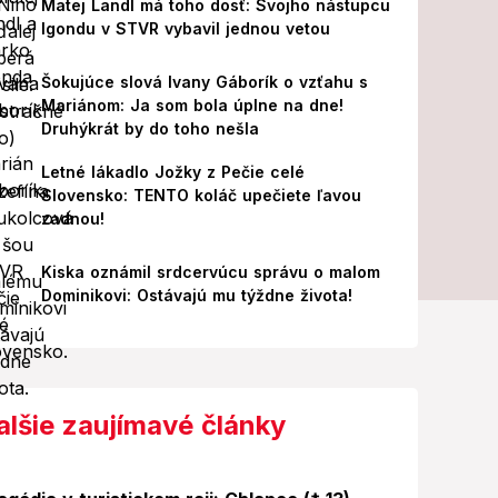
Matej Landl má toho dosť: Svojho nástupcu
Igondu v STVR vybavil jednou vetou
Šokujúce slová Ivany Gáborík o vzťahu s
Mariánom: Ja som bola úplne na dne!
Druhýkrát by do toho nešla
Letné lákadlo Jožky z Pečie celé
Slovensko: TENTO koláč upečiete ľavou
zadnou!
Kiska oznámil srdcervúcu správu o malom
Dominikovi: Ostávajú mu týždne života!
alšie zaujímavé články