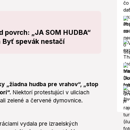
pod povrch: „JA SOM HUDBA“
m Byť spevák nestačí
iky „žiadna hudba pre vrahov“, „stop
orí“.
Niektorí protestujúci v uliciach
ovali zelené a červené dymovnice.
áciami vydala pre izraelských