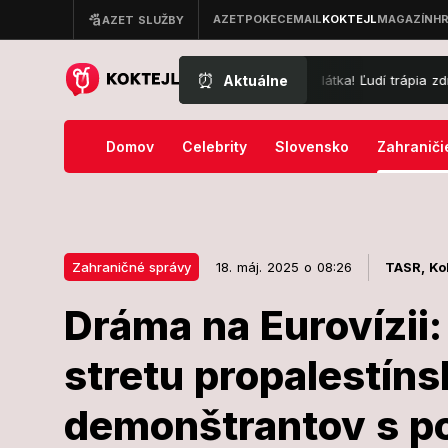
⏰
Aktuálne
slovenskom kúpalisku: Unikla neznáma látka! Ľudí trápia zdravotné ťaž
Domov
Celebrity
Slovensko
Zahraniči
Zahraničné správy
18. máj. 2025 o 08:26
TASR,
Ko
Dráma na Eurovízii: 
18. máj. 2025 o 08:26
Zahraničné správy
stretu propalestín
Dráma na Eurov
demonštrantov s po