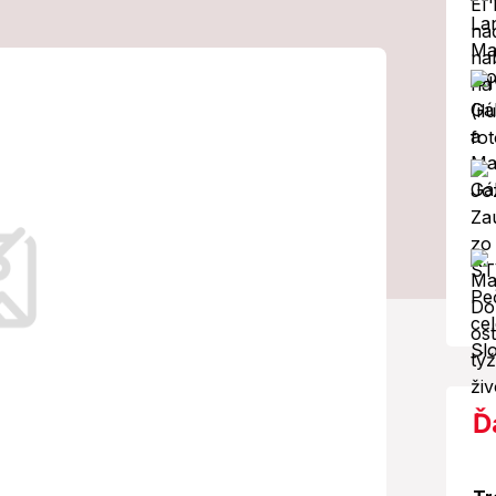
kych
 s políciou!
Izraela v piesňovej súťaži Eurovízia.
Ď