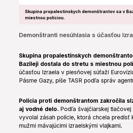
Skupina propalestínskych demonštrantov sa v Bazi
miestnou políciou.
Demonštranti nesúhlasia s účasťou Izrae
Skupina propalestínskych demonštranto
Bazileji dostala do stretu s miestnou pol
účasťou Izraela v piesňovej súťaži Eurovíz
Pásme Gazy, píše TASR podľa správ agent
Polícia proti demonštrantom zakročila s
aj vodné delo.
Podľa švajčiarskej tlačove
vyvolal zásah polície, ktorá chcela predísť 
mužmi mávajúcimi izraelskými vlajkami.