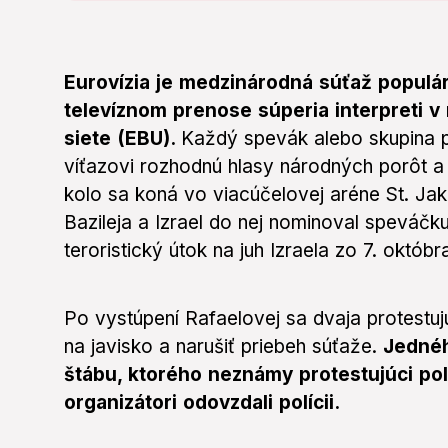
Eurovízia je medzinárodná súťaž populár
televíznom prenose súperia interpreti v 
siete (EBU).
Každý spevák alebo skupina p
víťazovi rozhodnú hlasy národných porôt a
kolo sa koná vo viacúčelovej aréne St. Jak
Bazileja a Izrael do nej nominoval speváčku
teroristický útok na juh Izraela zo 7. októb
Po vystúpení Rafaelovej sa dvaja protestuj
na javisko a narušiť priebeh súťaže.
Jednéh
štábu, ktorého neznámy protestujúci pol
organizátori odovzdali polícii.