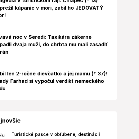
agédia v turistickom raji: Chlapec († 13)
prežil kúpanie v mori, zabil ho JEDOVATÝ
or!
vavá noc v Seredi: Taxikára zákerne
padli dvaja muži, do chrbta mu mali zasadiť
 rán
bil len 2-ročné dievčatko a jej mamu († 37)!
adý Farhad si vypočul verdikt nemeckého
du
jnovšie
Turistické pasce v obľúbenej destinácii