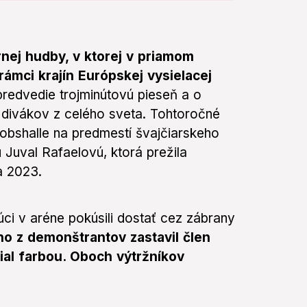
nej hudby, v ktorej v priamom
rámci krajín Európskej vysielacej
redvedie trojminútovú pieseň a o
 divákov z celého sveta. Tohtoročné
obshalle na predmestí švajčiarskeho
 Juval Rafaelovú, ktorá prežila
ra 2023.
úci v aréne pokúsili dostať cez zábrany
o z demonštrantov zastavil člen
ial farbou. Oboch výtržníkov