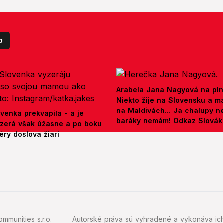
p
Arabela Jana Nagyová na pln
Niekto žije na Slovensku a m
na Maldivách... Ja chalupy 
venka prekvapila - a je
baráky nemám! Odkaz Slová
yzerá však úžasne a po boku
ry doslova žiari
mmunities s.r.o.
Autorské práva sú vyhradené a vykonáva ich