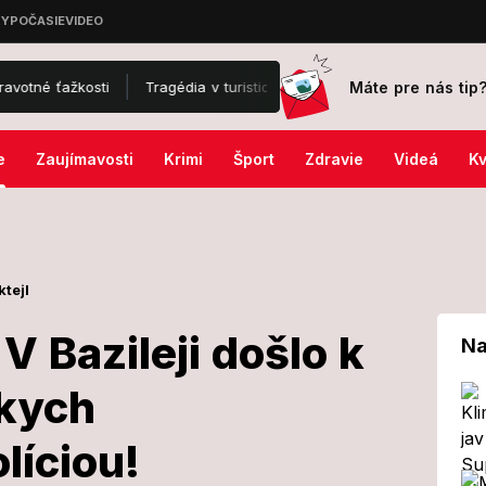
Máte pre nás tip
kosti
Tragédia v turistickom raji: Chlapec († 13) neprežil kúpanie
e
Zaujímavosti
Krimi
Šport
Zdravie
Videá
Kv
ktejl
V Bazileji došlo k
Na
skych
ízii: V Bazileji
líciou!