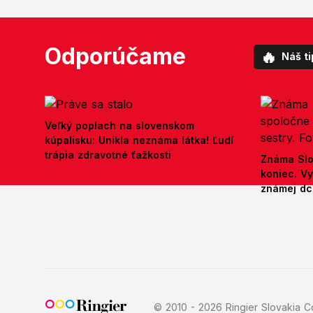
Odporúčame
🔥
Náš ti
Veľký poplach na slovenskom
kúpalisku: Unikla neznáma látka! Ľudí
trápia zdravotné ťažkosti
Známa Slo
koniec. V
známej dcé
© 2010 - 2026 Ringier Slovakia Co