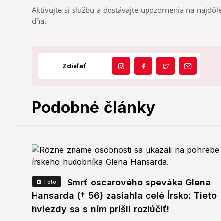
Aktivujte si službu a dostávajte upozornenia na najdôle
dňa.
Zdieľať
Podobné články
Smrť oscarového speváka Glena
Foto
Hansarda († 56) zasiahla celé Írsko: Tieto
hviezdy sa s ním prišli rozlúčiť!