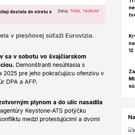
Tr
ne
Zdroj:
TASR, TASR/AP
leji dostala do stretu s
tv
la v piesňovej súťaži Eurovízia.
Kr
na
12
v sa v sobotu vo švajčiarskom
íciou.
Demonštranti nesúhlasia s
Za
ia 2025 pre jeho pokračujúcu ofenzívu v
Ml
úr DPA a AFP.
sú
lzotvorným plynom a do ulíc nasadila
j agentúry Keystone-ATS potýčku
Na
konfliktu medzi protestujúcimi a dvomi