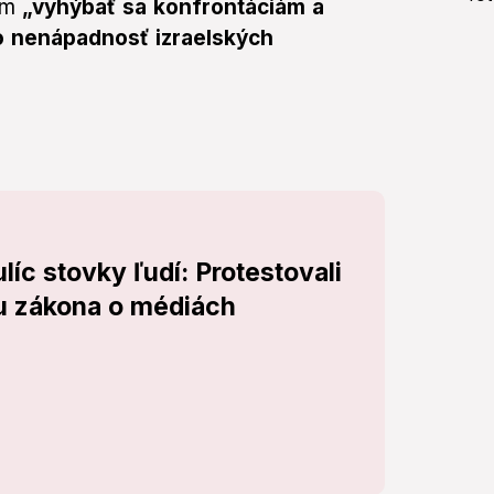
im
„vyhýbať sa konfrontáciám a
 o nenápadnosť izraelských
líc stovky ľudí: Protestovali
u zákona o médiách