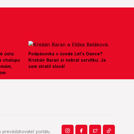
é ústa:
Podpásovka v úvode Let's Dance?
á chalupu
Kristián Baran si nebral servítku: Ja
nemám,
som stratil slová!
kom
 prevádzkovateľ portálu.