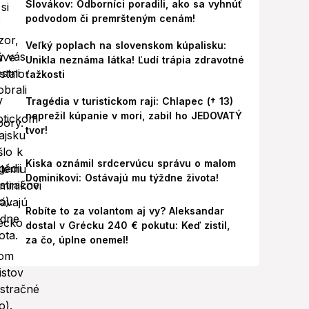
Slovákov: Odborníci poradili, ako sa vyhnúť
podvodom či premršteným cenám!
Veľký poplach na slovenskom kúpalisku:
Unikla neznáma látka! Ľudí trápia zdravotné
ťažkosti
Tragédia v turistickom raji: Chlapec († 13)
neprežil kúpanie v mori, zabil ho JEDOVATÝ
tvor!
Kiska oznámil srdcervúcu správu o malom
Dominikovi: Ostávajú mu týždne života!
Robíte to za volantom aj vy? Aleksandar
dostal v Grécku 240 € pokutu: Keď zistil,
za čo, úplne onemel!