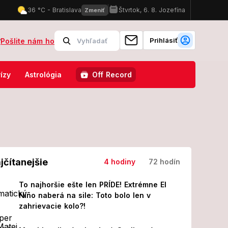
Prihlásiť
?
Pošlite nám ho
 v mori, zabil ho JEDOVATÝ tvor!
Kiska oznámil srdcervúcu správu 
ízy
Astrológia
Off Record
jčítanejšie
4 hodiny
72 hodín
To najhoršie ešte len PRÍDE! Extrémne El
Niño naberá na sile: Toto bolo len v
zahrievacie kolo?!