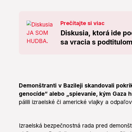
Prečítajte si viac
Diskusia, ktorá ide 
sa vracia s podtitulo
Demonštranti v Bazileji skandovali pokr
genocíde“ alebo „spievanie, kým Gaza h
pálili izraelské či americké vlajky a odpaľ
Izraelská bezpečnostná rada pred demonštr