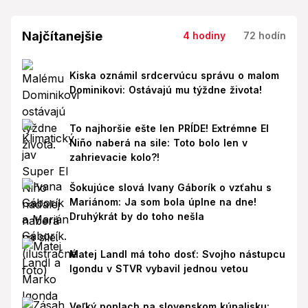
Najčítanejšie
4 hodiny
72 hodín
Kiska oznámil srdcervúcu správu o malom
Dominikovi: Ostávajú mu týždne života!
To najhoršie ešte len PRÍDE! Extrémne El
Niño naberá na sile: Toto bolo len v
zahrievacie kolo?!
Šokujúce slová Ivany Gáborík o vzťahu s
Mariánom: Ja som bola úplne na dne!
Druhýkrát by do toho nešla
Matej Landl má toho dosť: Svojho nástupcu
Igondu v STVR vybavil jednou vetou
Veľký poplach na slovenskom kúpalisku: