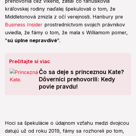
prehovorila cez víkend, zatiaľ čo fanúšikovia
kráľovskej rodiny naďalej špekulovali o tom, že
Middletonová zmizla z očí verejnosti. Hanbury pre
Business Insider
prostredníctvom svojich právnikov
uviedla, že fámy o tom, že mala s Williamom pomer,
"
sú úplne nepravdivé
".
Prečítajte si viac
Čo sa deje s princeznou Kate?
Dôverníci prehovorili: Kedy
povie pravdu!
Hoci sa špekulácie o údajnom vzťahu medzi dvojicou
datujú už od roku 2019, fámy sa rozhoreli
po tom,