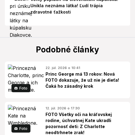
Unikla neznáma látka! Ľudí trápia
zdravotné ťažkosti
Podobné články
22. júl. 2026 o 10:41
Princ George má 13 rokov: Nová
FOTO dokazuje, že už nie je dieťa!
Čaká ho zásadný krok
Foto
12. júl. 2026 o 17:30
FOTO Všetky oči na kráľovskej
rodine, úchvatnej Kate ukradli
pozornosť deti: Z Charlotte
Foto
neodtrhnete zrak!