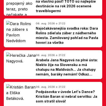
na vlastnú päsť! TOTO sú najlepšie
destinácie na rok 2026 ocenené
travelblogermi
06. aug. 2026 o 21:22
Najočakávanejšia svadba roka: Dara
Rolins zdieľala záber z nádherného
miesta. Zamilovaný pohľad na Pavla
hovorí za všetko
06. aug. 2026 o 21:22
Arabela Jana Nagyová na plné ústa:
Niekto žije na Slovensku a má
chalupu na Maldivách... Ja chalupy
nemám, baráky nemám! Odkaz
Slovákom
06. aug. 2026 o 21:22
Podpásovka v úvode Let's Dance?
Kristián Baran si nebral servítku: Ja
som stratil slová!