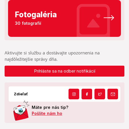
Fotogaléria
30 fotografií
Aktivujte si službu a dostávajte upozornenia na
najdôležitejšie správy dňa.
Prihláste sa na odber notifikácií
Zdieľať
Máte pre nás tip?
Pošlite nám ho