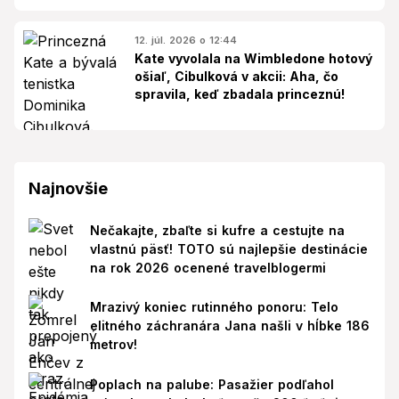
12. júl. 2026 o 12:44
Kate vyvolala na Wimbledone hotový
ošiaľ, Cibulková v akcii: Aha, čo
spravila, keď zbadala princeznú!
Najnovšie
Nečakajte, zbaľte si kufre a cestujte na
vlastnú päsť! TOTO sú najlepšie destinácie
na rok 2026 ocenené travelblogermi
Mrazivý koniec rutinného ponoru: Telo
elitného záchranára Jana našli v hĺbke 186
metrov!
Poplach na palube: Pasažier podľahol