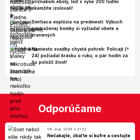
príznakom eboly, loď s vyše 200 ľuďmi
okamžite izolovali!
Smrtiaca explózia na predmestí: Výbuch
nastraženej bomby si vyžiadal obete a
zranených
Namiesto svadby chystá pohreb: Policajt (†
24) požiadal krásku o ruku, o pár hodín za
ňu položil život!
Odporúčame
06. aug. 2026 o 21:22
Nečakajte, zbaľte si kufre a cestujte