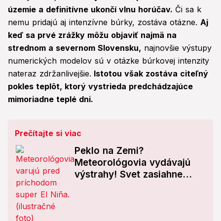
územie a definitívne ukončí vlnu horúčav.
Či sa k
nemu pridajú aj intenzívne búrky, zostáva otázne.
Aj
keď sa prvé zrážky môžu objaviť najmä na
strednom a severnom Slovensku,
najnovšie výstupy
numerických modelov sú v otázke búrkovej intenzity
nateraz zdržanlivejšie.
Istotou však zostáva citeľný
pokles teplôt, ktorý vystrieda predchádzajúce
mimoriadne teplé dni.
Prečítajte si viac
Peklo na Zemi?
Meteorológovia vydávajú
výstrahy! Svet zasiahne
obávaný jav super El Niño