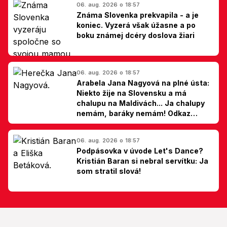
06. aug. 2026 o 18:57
Známa Slovenka prekvapila - a je
koniec. Vyzerá však úžasne a po
boku známej dcéry doslova žiari
06. aug. 2026 o 18:57
Arabela Jana Nagyová na plné ústa:
Niekto žije na Slovensku a má
chalupu na Maldivách... Ja chalupy
nemám, baráky nemám! Odkaz
Slovákom
06. aug. 2026 o 18:57
Podpásovka v úvode Let's Dance?
Kristián Baran si nebral servítku: Ja
som stratil slová!