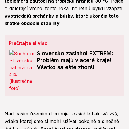
teplomera zaútočí na tropickú hranicu 30 °C.
Pôjde
o doterajší vrchol tohto roka, no letnú idylku vzápätí
vystriedajú prehánky a búrky, ktoré ukončia toto
krátke obdobie stability.
Prečítajte si viac
Slovensko zasiahol EXTRÉM:
Problém majú viaceré kraje!
Všetko sa ešte zhorší
Nad naším územím dominuje rozsiahla tlaková výš,
vďaka ktorej sme si mohli užívať pokojné a slnečné
dni bez zrážok.
Zvrat je už na obzore, keďže od