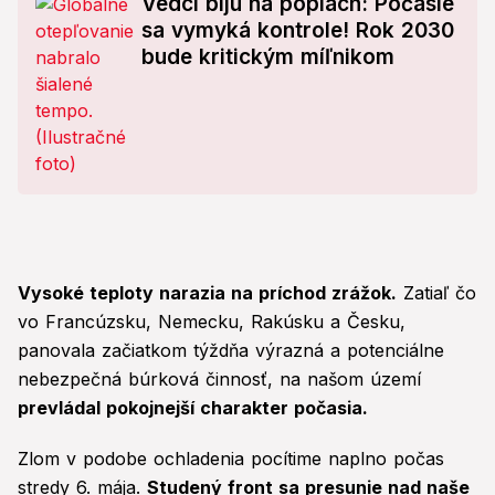
Vedci bijú na poplach: Počasie
sa vymyká kontrole! Rok 2030
bude kritickým míľnikom
Vysoké teploty narazia na príchod zrážok.
Zatiaľ čo
vo Francúzsku, Nemecku, Rakúsku a Česku,
panovala začiatkom týždňa výrazná a potenciálne
nebezpečná búrková činnosť, na našom území
prevládal pokojnejší charakter počasia.
Zlom v podobe ochladenia pocítime naplno počas
stredy 6. mája.
Studený front sa presunie nad naše