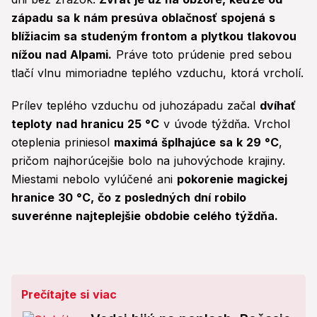
západu sa k nám presúva oblačnosť spojená s
blížiacim sa studeným frontom a plytkou tlakovou
nížou nad Alpami.
Práve toto prúdenie pred sebou
tlačí vlnu mimoriadne teplého vzduchu, ktorá vrcholí.
Prílev teplého vzduchu od juhozápadu začal
dvíhať
teploty nad hranicu 25 °C
v úvode týždňa. Vrchol
oteplenia priniesol
maximá šplhajúce sa k 29 °C
,
pričom najhorúcejšie bolo na juhovýchode krajiny.
Miestami nebolo vylúčené ani
pokorenie magickej
hranice 30 °C, čo z posledných dní robilo
suverénne najteplejšie obdobie celého týždňa.
Prečítajte si viac