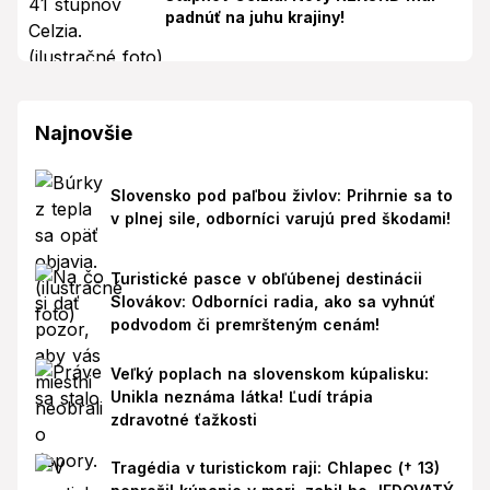
padnúť na juhu krajiny!
Najnovšie
Slovensko pod paľbou živlov: Prihrnie sa to
v plnej sile, odborníci varujú pred škodami!
Turistické pasce v obľúbenej destinácii
Slovákov: Odborníci radia, ako sa vyhnúť
podvodom či premršteným cenám!
Veľký poplach na slovenskom kúpalisku:
Unikla neznáma látka! Ľudí trápia
zdravotné ťažkosti
Tragédia v turistickom raji: Chlapec († 13)