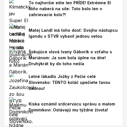
To najhoršie ešte len PRÍDE! Extrémne El
Niño naberá na sile: Toto bolo len v
zahrievacie kolo?!
Matej Landl má toho dosť: Svojho nástupcu
Igondu v STVR vybavil jednou vetou
Šokujúce slová Ivany Gáborík o vzťahu s
Mariánom: Ja som bola úplne na dne!
Druhýkrát by do toho nešla
Letné lákadlo Jožky z Pečie celé
Slovensko: TENTO koláč upečiete ľavou
zadnou!
Kiska oznámil srdcervúcu správu o malom
Dominikovi: Ostávajú mu týždne života!