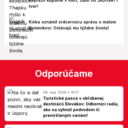
neprežil kúpanie v mori, zabil ho JEDOVATÝ
tvor!
Kiska oznámil srdcervúcu správu o malom
Dominikovi: Ostávajú mu týždne života!
Odporúčame
06. aug. 2026 o 18:57
Turistické pasce v obľúbenej
destinácii Slovákov: Odborníci radia,
ako sa vyhnúť podvodom či
premršteným cenám!