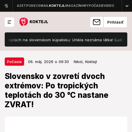
Prihlásiť
plach na slovenskom kúpalisku: Unikla neznáma látka! Ľudí trápia zdra
06. máj. 2026 o 09:30
Počasie
Počasie
06. máj. 2026 o 09:30
Nikol,
Koktejl
Slovensko v zovretí dvoch
Slovensko v zovretí dvoch
extrémov: Po tropických teplotách
extrémov: Po tropických
do 30 °C nastane ZVRAT!
teplotách do 30 °C nastane
Prichádza veľký zlom v počasí.
ZVRAT!