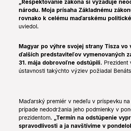
„Rešpektovanie zákona si vyžaduje neoch
národu. Moja prísaha Základnému zákonu
rovnako k celému maďarskému politické
uviedol.
Magyar po výhre svojej strany Tisza vo v
ďalších predstaviteľov vymenovaných za
31. mája dobrovoľne odstúpili.
Prezident 
ústavnosti takýchto výziev požiadal Benáts
Maďarský premiér v nedeľu v príspevku na s
prípade nedodržania jeho podmienky v pond
prezidentom.
„Termín na odstúpenie vyprš
spravodlivosti a ja navštívime v pondel