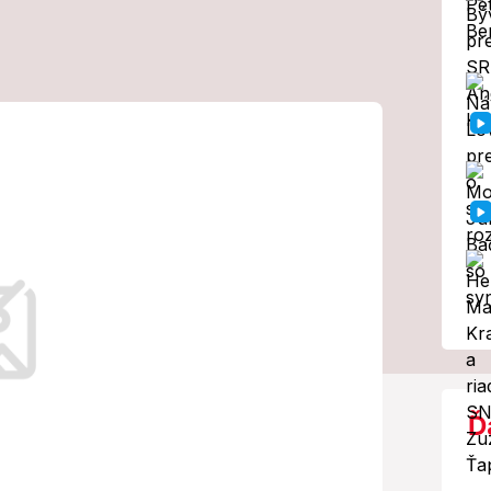
ezident
rovoľne
emiérovi poslal
átum.
Ď