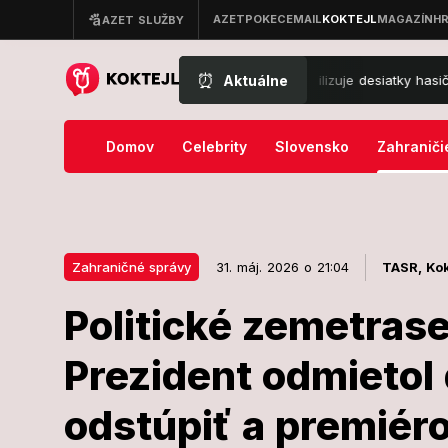
⏰
Aktuálne
vo Vojenskom obvode Záhorie mobilizuje desiatky hasičov: Do akcie i
Domov
Celebrity
Slovensko
Zahraniči
Zahraničné správy
31. máj. 2026 o 21:04
TASR,
Kok
Politické zemetras
31. máj. 2026 o 21:04
Zahraničné správy
Prezident odmietol
Politické zem
odstúpiť a premiéro