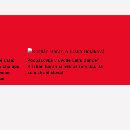
é ústa:
Podpásovka v úvode Let's Dance?
á chalupu
Kristián Baran si nebral servítku: Ja
nemám,
som stratil slová!
kom