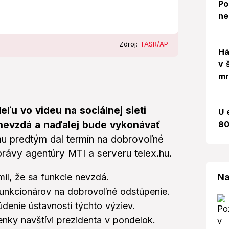
Po
ne
Zdroj:
TASR/AP
Há
v 
mr
ľu vo videu na sociálnej sieti
U 
80
 nevzdá a naďalej bude vykonávať
u predtým dal termín na dobrovoľné
rávy agentúry MTI a serveru telex.hu.
Na
l, že sa funkcie nevzdá.
funkcionárov na dobrovoľné odstúpenie.
denie ústavnosti týchto výziev.
enky navštívi prezidenta v pondelok.