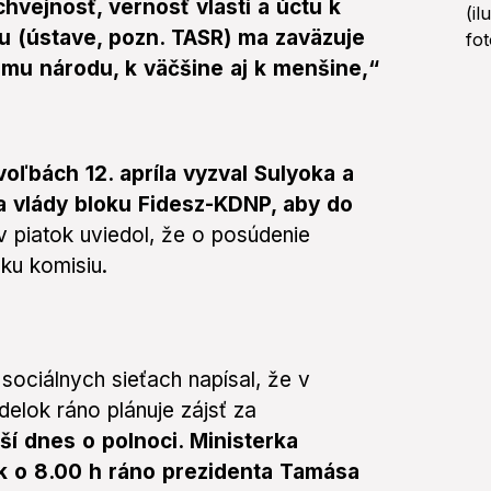
vejnosť, vernosť vlasti a úctu k
 (ústave, pozn. TASR) ma zaväzuje
mu národu, k väčšine aj k menšine,“
oľbách 12. apríla vyzval Sulyoka a
 vlády bloku Fidesz-KDNP, aby do
v piatok uviedol, že o posúdenie
ku komisiu.
ociálnych sieťach napísal, že v
elok ráno plánuje zájsť za
í dnes o polnoci. Ministerka
ok o 8.00 h ráno prezidenta Tamása