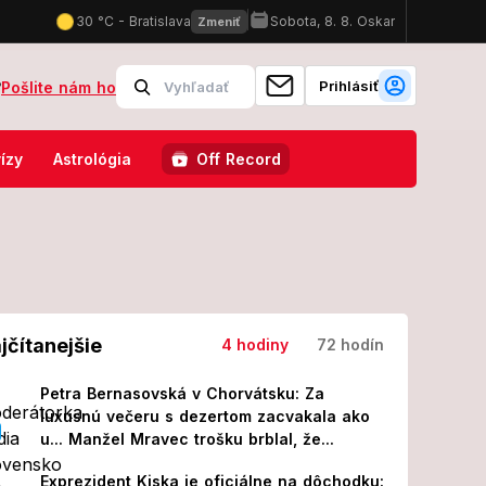
Prihlásiť
?
Pošlite nám ho
želka Jána Ďurovčíka ukázala bruško! Žiadny gýč, ale...
Srdcervú
ízy
Astrológia
Off Record
jčítanejšie
4 hodiny
72 hodín
Petra Bernasovská v Chorvátsku: Za
luxusnú večeru s dezertom zacvakala ako
u... Manžel Mravec trošku brblal, že...
Exprezident Kiska je oficiálne na dôchodku: