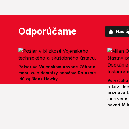
Odporúčame
🔥
Náš ti
Požiar vo Vojenskom obvode Záhorie
mobilizuje desiatky hasičov: Do akcie
idú aj Black Hawky!
Vo vzťahu
rokov, dn
priznáva k
som vedel,
hovorí Mil