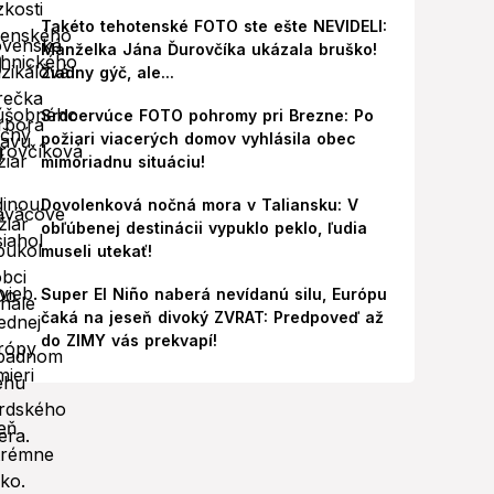
Takéto tehotenské FOTO ste ešte NEVIDELI:
Manželka Jána Ďurovčíka ukázala bruško!
Žiadny gýč, ale...
Srdcervúce FOTO pohromy pri Brezne: Po
požiari viacerých domov vyhlásila obec
mimoriadnu situáciu!
Dovolenková nočná mora v Taliansku: V
obľúbenej destinácii vypuklo peklo, ľudia
museli utekať!
Super El Niño naberá nevídanú silu, Európu
čaká na jeseň divoký ZVRAT: Predpoveď až
do ZIMY vás prekvapí!