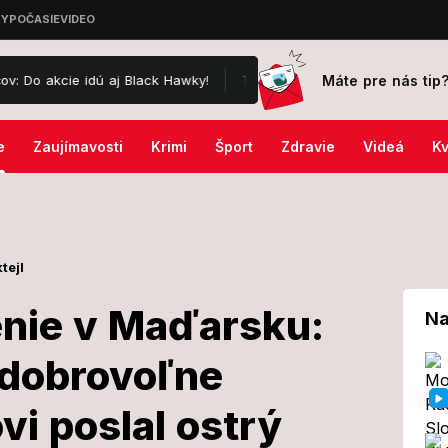
Máte pre nás tip
dú aj Black Hawky!
Takéto tehotenské FOTO ste ešte NEVIDELI: Man
e
Zaujímavosti
Krimi
Šport
Zdravie
Videá
Kv
tejl
enie v Maďarsku:
Na
 dobrovoľne
etrasenie v
vi poslal ostrý