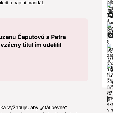
kcii a naplní mandát.
uzanu Čaputovú a Petra
vzácny titul im udelili!
oka vyžaduje, aby „stál pevne“.