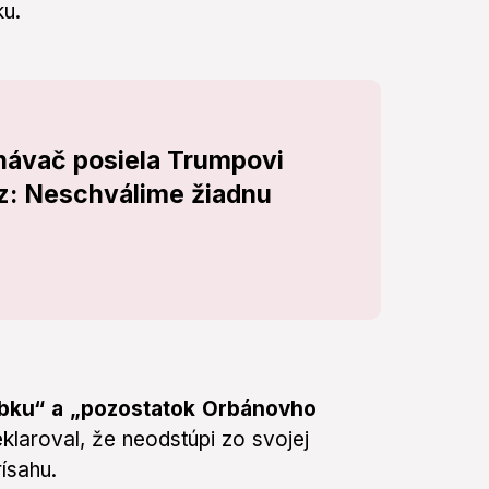
ku.
návač posiela Trumpovi
: Neschválime žiadnu
ábku“ a „pozostatok Orbánovho
klaroval, že neodstúpi zo svojej
rísahu.