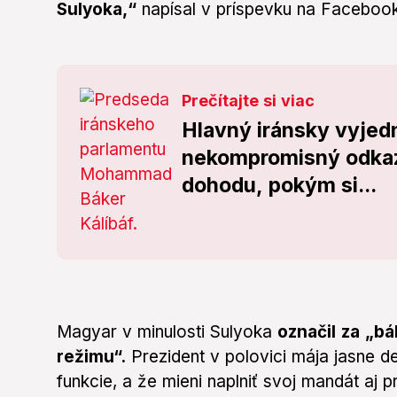
Sulyoka,“
napísal v príspevku na Faceboo
Prečítajte si viac
Hlavný iránsky vyjed
nekompromisný odkaz
dohodu, pokým si...
Magyar v minulosti Sulyoka
označil za „b
režimu“.
Prezident v polovici mája jasne de
funkcie, a že mieni naplniť svoj mandát aj p