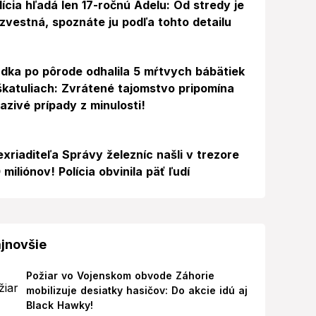
lícia hľadá len 17-ročnú Adelu: Od stredy je
zvestná, spoznáte ju podľa tohto detailu
dka po pôrode odhalila 5 mŕtvych bábätiek
škatuliach: Zvrátené tajomstvo pripomína
azivé prípady z minulosti!
exriaditeľa Správy železníc našli v trezore
 miliónov! Polícia obvinila päť ľudí
jnovšie
Požiar vo Vojenskom obvode Záhorie
mobilizuje desiatky hasičov: Do akcie idú aj
Black Hawky!