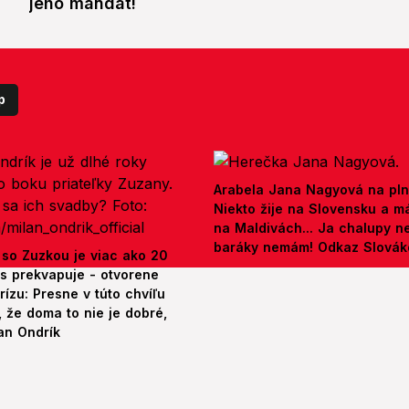
jeho mandát!
p
Arabela Jana Nagyová na pln
Niekto žije na Slovensku a m
na Maldivách... Ja chalupy 
baráky nemám! Odkaz Slová
 so Zuzkou je viac ako 20
es prekvapuje - otvorene
rízu: Presne v túto chvíľu
 že doma to nie je dobré,
an Ondrík