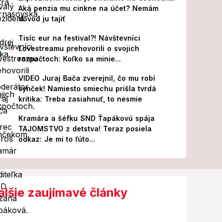
Aká penzia mu cinkne na účet? Nemám
dôvod ju tajiť
Tisíc eur na festival?! Návštevníci
Lovestreamu prehovorili o svojich
rozpočtoch: Koľko sa minie...
VIDEO Juraj Bača zverejnil, čo mu robí
synček! Namiesto smiechu prišla tvrdá
kritika: Treba zasiahnuť, to nesmie
Kramára a šéfku SND Ťapákovú spája
TAJOMSTVO z detstva! Teraz posiela
odkaz: Je mi to ľúto...
alšie zaujímavé články