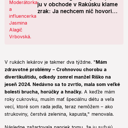
ju v obchode v Rakúsku klame
zrak: Ja nechcem nič hovoriť,
ale...
V rukách lekárov je takmer dva týždne. "
Mám
zdravotné problémy – Crohnovou chorobu a
divertikulitídu, odkedy zomrel manžel Riško na
jeseň 2024. Nedávno sa to zvrtlo, mala som veľké
bolesti brucha, horúčky a hnačky.
A keďže mám
roky cukrovku, musím mať špeciálnu diétu a veľa
vecí, ktoré som rada jedla, teraz nemôžem – ako
strukoviny, čerstvá zelenina, kapusta," menovala.
Následne zažartovala napriek tomu, že ju sužujú