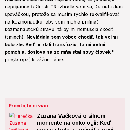
nepríjemné ťažkosti. "Rozhodla som sa, že nebudem
speváčkou, pretože sa musím rýchlo rekvalifikovať
na kozmonautku, aby som mohla prijímať
kozmonautickú stravu, tá by mi nemusela škodiť
(smiech).
Nevládala som vôbec chodiť, tak veľmi
bolo zle. Keď mi dali transfúziu, tá mi veľmi
pomohla, doslova sa zo mňa stal nový človek
,"
prešla opäť k vážnej téme.
Prečítajte si viac
Zuzana Vačková o silnom
momente na onkológii: Keď
som sa bola zoznámiť s pani