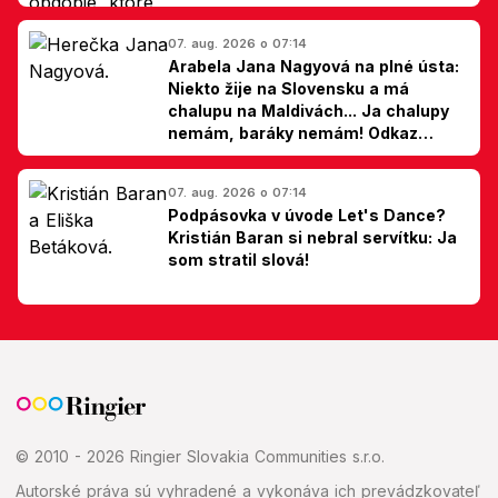
07. aug. 2026 o 07:14
Arabela Jana Nagyová na plné ústa:
Niekto žije na Slovensku a má
chalupu na Maldivách... Ja chalupy
nemám, baráky nemám! Odkaz
Slovákom
07. aug. 2026 o 07:14
Podpásovka v úvode Let's Dance?
Kristián Baran si nebral servítku: Ja
som stratil slová!
© 2010 - 2026 Ringier Slovakia Communities s.r.o.
Autorské práva sú vyhradené a vykonáva ich prevádzkovateľ