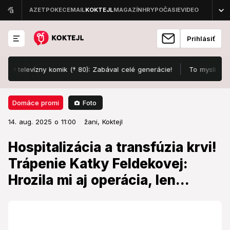
Prihlásiť
levízny komik († 80): Zabával celé generácie!
To myslia vážne?! 
Foto
Domáce promi
14. aug. 2025 o 11:00
Domáce promi
14. aug. 2025 o 11:00
Hospitalizácia a transfúzia krvi!
žani,
Koktejl
Trápenie Katky Feldekovej:
Hospitalizácia a transfúzia krvi!
Hrozila mi aj operácia, len...
Trápenie Katky Feldekovej:
Hrozila mi aj operácia, len...
Čo sa s ňou deje?