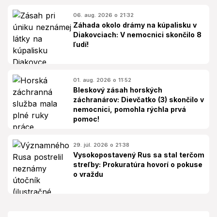
06. aug. 2026 o 21:32
Záhada okolo drámy na kúpalisku v
Diakovciach: V nemocnici skončilo 8
ľudí!
01. aug. 2026 o 11:52
Bleskový zásah horských
záchranárov: Dievčatko (3) skončilo v
nemocnici, pomohla rýchla prvá
pomoc!
29. júl. 2026 o 21:38
Vysokopostavený Rus sa stal terčom
streľby: Prokuratúra hovorí o pokuse
o vraždu