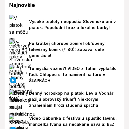
Najnovšie
Vysoké teploty neopustia Slovensko ani v
piatok: Popoludní hrozia lokálne búrky!
Po krátkej chorobe zomrel obľúbený
televízny komik († 80): Zabával celé
generácie!
To myslia vážne?! VIDEO z Tatier vyplašilo
ľudí: Chlapec si to namieril na túru v
ŠĽAPKÁCH
Denný horoskop na piatok: Lev a Vodnár
zažijú obrovský triumf! Niektorým
znameniam hrozí studená sprcha
Video Gáboríka z festivalu spustilo lavínu,
manželka Ivana sa nečakane ozvala: BEZ