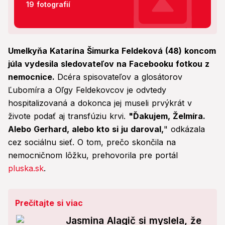
19 fotografií
Umelkyňa Katarína Šimurka Feldeková (48) koncom
júla vydesila sledovateľov na Facebooku fotkou z
nemocnice.
Dcéra spisovateľov a glosátorov
Ľubomíra a Oľgy Feldekovcov je odvtedy
hospitalizovaná a dokonca jej museli prvýkrát v
živote podať aj transfúziu krvi.
"Ďakujem, Želmíra.
Alebo Gerhard, alebo kto si ju daroval,
" odkázala
cez sociálnu sieť. O tom, prečo skončila na
nemocničnom lôžku, prehovorila pre portál
pluska.sk
.
Prečítajte si viac
Jasmina Alagič si myslela, že