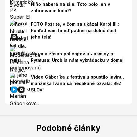
Niño naberá na sile: Toto bolo len v
zahrievacie kolo?!
FOTO Pozrite, v čom sa ukázal Karol III.:
Pohľad vám hneď padne na dolnú časť
jeho tela!
Alarm a zásah policajtov u Jasminy a
Rytmusa: Urobila nám vykrádačku v dome!
Video Gáboríka z festivalu spustilo lavínu,
manželka Ivana sa nečakane ozvala: BEZ
SLOV!
Podobné články