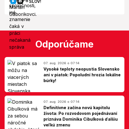
SLOV!
Odporúčame
07. aug. 2026 o 07:14
Vysoké teploty neopustia Slovensko
ani v piatok: Popoludní hrozia lokálne
búrky!
07. aug. 2026 o 07:14
Definitívne začína novú kapitolu
života: Po rozvodovom pojednávaní
priznáva Dominika Cibulková ďalšiu
veľkú zmenu