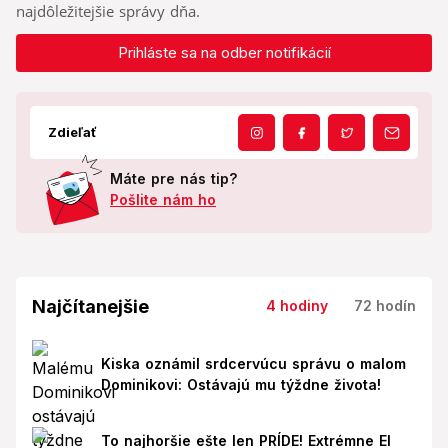
najdôležitejšie správy dňa.
Prihláste sa na odber notifikácií
Zdieľať
Máte pre nás tip?
Pošlite nám ho
Najčítanejšie
4 hodiny
72 hodín
Kiska oznámil srdcervúcu správu o malom
Dominikovi: Ostávajú mu týždne života!
To najhoršie ešte len PRÍDE! Extrémne El