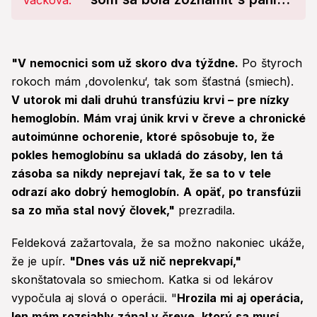
doktorkou, povedala mi...
"V nemocnici som už skoro dva týždne.
Po štyroch
rokoch mám ,dovolenku‘, tak som šťastná (smiech).
V utorok mi dali druhú transfúziu krvi – pre nízky
hemoglobín. Mám vraj únik krvi v čreve a chronické
autoimúnne ochorenie, ktoré spôsobuje to, že
pokles hemoglobínu sa ukladá do zásoby, len tá
zásoba sa nikdy neprejaví tak, že sa to v tele
odrazí ako dobrý hemoglobín. A opäť, po transfúzii
sa zo mňa stal nový človek,"
prezradila.
Feldeková zažartovala, že sa možno nakoniec ukáže,
že je upír.
"Dnes vás už nič neprekvapí,"
skonštatovala so smiechom. Katka si od lekárov
vypočula aj slová o operácii. "
Hrozila mi aj operácia,
len mám rozsiahly zápal v čreve, ktorý sa musí