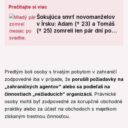
Prečítajte si viac
Šokujúca smrť novomanželov
v Írsku: Adam († 23) a Tomáš
(† 25) zomreli len pár dní po
sebe!
Predtým boli osoby s trvalým pobytom v zahraničí
zodpovedné iba v prípade, že
porušili požiadavky na
„zahraničných agentov“ alebo sa podieľali na
činnostiach „nežiaducich“ organizácií
. Právnické
osoby mohli byť zodpovedné za korupčné obchodné
praktiky alebo za účasť na obchodoch s majetkom
získaným trestnou činnosťou.