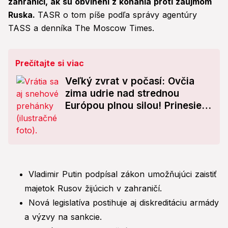
zahraničí, ak sú obvinení z konania proti záujmom
Ruska.
TASR o tom píše podľa správy agentúry
TASS a denníka The Moscow Times.
Prečítajte si viac
Veľký zvrat v počasí: Ovčia
zima udrie nad strednou
Európou plnou silou! Prinesie
snehovú nádielku
Vladimir Putin podpísal zákon umožňujúci zaistiť
majetok Rusov žijúcich v zahraničí.
Nová legislatíva postihuje aj diskreditáciu armády
a výzvy na sankcie.