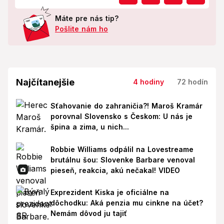
Máte pre nás tip?
Pošlite nám ho
Najčítanejšie
4 hodiny
72 hodín
Sťahovanie do zahraničia?! Maroš Kramár
porovnal Slovensko s Českom: U nás je
špina a zima, u nich...
Robbie Williams odpálil na Lovestreame
brutálnu šou: Slovenke Barbare venoval
pieseň, reakcia, akú nečakal! VIDEO
Exprezident Kiska je oficiálne na
dôchodku: Aká penzia mu cinkne na účet?
Nemám dôvod ju tajiť