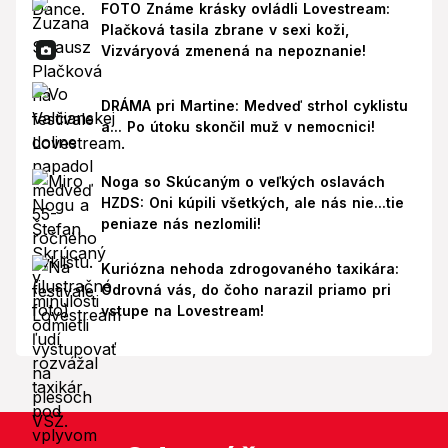
FOTO Známe krásky ovládli Lovestream:
Plačková tasila zbrane v sexi koži,
Vizváryová zmenená na nepoznanie!
DRÁMA pri Martine: Medveď strhol cyklistu
a... Po útoku skončil muž v nemocnici!
Noga so Skúcaným o veľkých oslavách
HZDS: Oni kúpili všetkých, ale nás nie...tie
peniaze nás nezlomili!
Kuriózna nehoda zdrogovaného taxikára:
Odrovná vás, do čoho narazil priamo pri
vstupe na Lovestream!