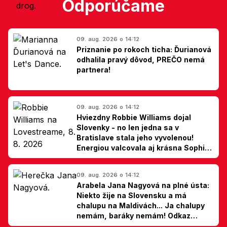
Odporúčame
09. aug. 2026 o 14:12
Priznanie po rokoch ticha: Ďurianová
odhalila pravý dôvod, PREČO nemá
partnera!
09. aug. 2026 o 14:12
Hviezdny Robbie Williams dojal
Slovenky - no len jedna sa v
Bratislave stala jeho vyvolenou!
Energiou valcovala aj krásna Sophie
Ellis-Bextor (foto)
09. aug. 2026 o 14:12
Arabela Jana Nagyová na plné ústa:
Niekto žije na Slovensku a má
chalupu na Maldivách... Ja chalupy
nemám, baráky nemám! Odkaz
Slovákom