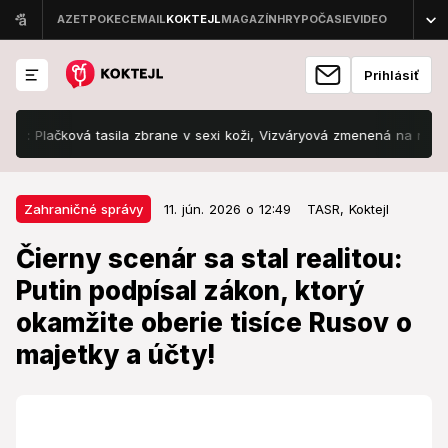
Prihlásiť
ačková tasila zbrane v sexi koži, Vizváryová zmenená na nepoznanie!
11. jún. 2026 o 12:49
Zahraničné správy
Zahraničné správy
11. jún. 2026 o 12:49
TASR,
Koktejl
Čierny scenár sa stal realitou:
Čierny scenár sa stal realitou:
Putin podpísal zákon, ktorý
Putin podpísal zákon, ktorý
okamžite oberie tisíce Rusov o
okamžite oberie tisíce Rusov o
majetky a účty!
majetky a účty!
Ruský prezident pritvrdil.