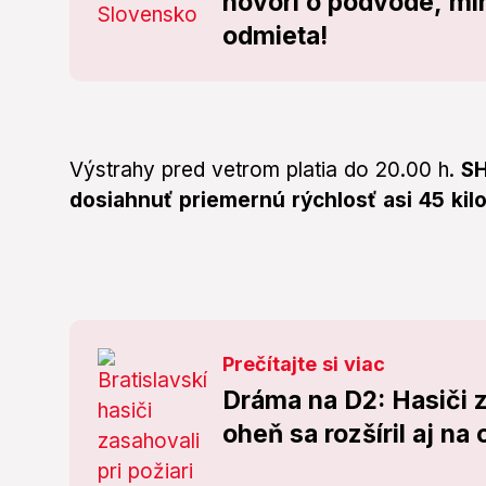
hovorí o podvode, min
odmieta!
Výstrahy pred vetrom platia do 20.00 h.
SH
dosiahnuť priemernú rýchlosť asi 45 kil
Prečítajte si viac
Dráma na D2: Hasiči za
oheň sa rozšíril aj na 