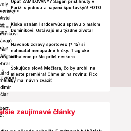
Opäť ZAMILOVANÝ? Sagan pristihnutý v
Paríži s jednou z najsexi športovkýň! FOTO
Kiska oznámil srdcervúcu správu o malom
Dominikovi: Ostávajú mu týždne života!
Navonok zdravý športovec († 15) si
nahmatal nenápadné hrčky: Tragické
odhalenie prišlo príliš neskoro
Šokujúce slová Mečiara, čo by urobil na
mieste premiéra! Chmelár na rovinu: Fico
by mal návrh zvážiť
alšie zaujímavé články