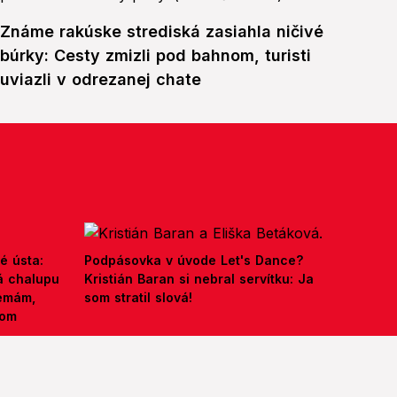
Známe rakúske strediská zasiahla ničivé
búrky: Cesty zmizli pod bahnom, turisti
uviazli v odrezanej chate
é ústa:
Podpásovka v úvode Let's Dance?
á chalupu
Kristián Baran si nebral servítku: Ja
nemám,
som stratil slová!
kom