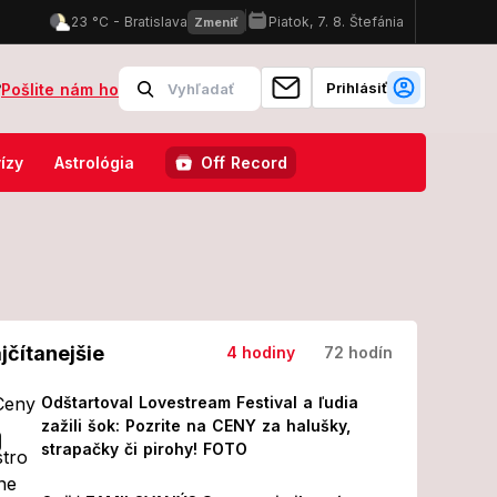
Prihlásiť
?
Pošlite nám ho
po operácii! Z jeho prvých slov MRAZÍ
Odštartoval Lovestream Fest
ízy
Astrológia
Off Record
jčítanejšie
4 hodiny
72 hodín
Odštartoval Lovestream Festival a ľudia
zažili šok: Pozrite na CENY za halušky,
strapačky či pirohy! FOTO