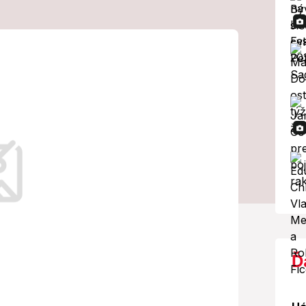
týchto okresoch
ové povodne aj
ahnuť priemernú rýchlosť asi 45
Ď