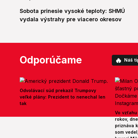
Sobota prinesie vysoké teploty: SHMÚ
vydala výstrahy pre viacero okresov
Odporúčame
🔥
Náš ti
Odvolávací súd prekazil Trumpovy
veľké plány: Prezident to nenechal len
tak
Vo vzťahu
rokov, dn
priznáva k
som vedel,