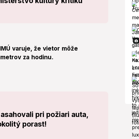
isterstvo kultúry kritiku
MÚ varuje, že vietor môže
ometrov za hodinu.
sahovali pri požiari auta,
okolitý porast!