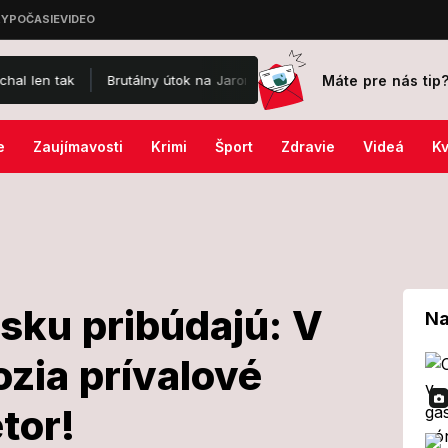
Máte pre nás tip
tak
Brutálny útok na Jaromíra Soukupa: Skončil v nemocnici a je 
e
Zaujímavosti
Krimi
Šport
Zdravie
Videá
Kv
sku pribúdajú: V
Na
zia prívalové
Slovensku
tor!