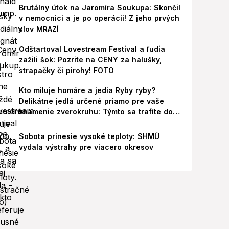
Brutálny útok na Jaromíra Soukupa: Skončil
v nemocnici a je po operácii! Z jeho prvých
slov MRAZÍ
Odštartoval Lovestream Festival a ľudia
zažili šok: Pozrite na CENY za halušky,
strapačky či pirohy! FOTO
Kto miluje homáre a jedia Ryby ryby?
Delikátne jedlá určené priamo pre vaše
znamenie zverokruhu: Týmto sa trafíte do
ich chutí!
Sobota prinesie vysoké teploty: SHMÚ
vydala výstrahy pre viacero okresov