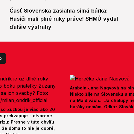
Časť Slovenska zasiahla silná búrka:
Hasiči mali plné ruky práce! SHMÚ vydal
ďalšie výstrahy
p
Arabela Jana Nagyová na pln
Niekto žije na Slovensku a m
na Maldivách... Ja chalupy 
baráky nemám! Odkaz Slová
 so Zuzkou je viac ako 20
es prekvapuje - otvorene
rízu: Presne v túto chvíľu
 že doma to nie je dobré,