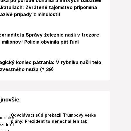
dka po pôrode odhalila 5 mŕtvych bábätiek
škatuliach: Zvrátené tajomstvo pripomína
azivé prípady z minulosti!
exriaditeľa Správy železníc našli v trezore
 miliónov! Polícia obvinila päť ľudí
agický koniec pátrania: V rybníku našli telo
zvestného muža († 39)
jnovšie
Odvolávací súd prekazil Trumpovy veľké
plány: Prezident to nenechal len tak