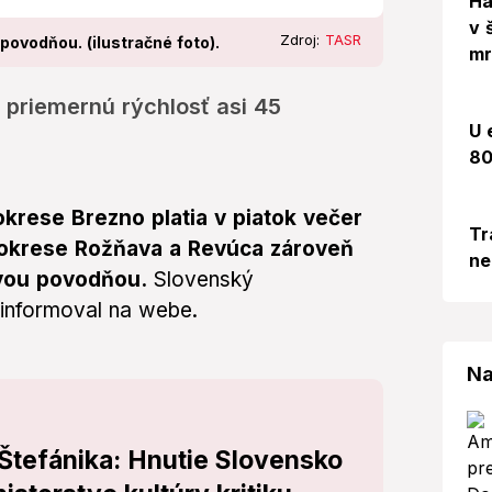
Há
v 
Zdroj:
TASR
povodňou. (ilustračné foto).
mr
 priemernú rýchlosť asi 45
U 
80
okrese Brezno platia v piatok večer
Tr
 okrese Rožňava a Revúca zároveň
ne
ovou povodňou.
Slovenský
informoval na webe.
Na
 Štefánika: Hnutie Slovensko