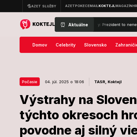
⏰
Aktuálne
lávací súd prekazil Trumpovy veľké plány: Prezident to nenechal len 
Domov
Celebrity
Slovensko
Zahraniči
Počasie
04. júl. 2025 o 18:06
TASR,
Koktejl
Výstrahy na Sloven
04. júl. 2025 o 18:06
Počasie
týchto okresoch hro
Výstrahy na 
povodne aj silný vie