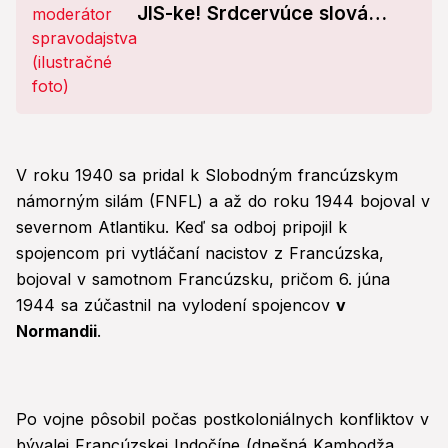
JIS-ke! Srdcervúce slová
brata
V roku 1940 sa pridal k Slobodným francúzskym
námorným silám (FNFL) a až do roku 1944 bojoval v
severnom Atlantiku. Keď sa odboj pripojil k
spojencom pri vytláčaní nacistov z Francúzska,
bojoval v samotnom Francúzsku, pričom 6. júna
1944 sa zúčastnil na vylodení spojencov
v
Normandii
.
Po vojne pôsobil počas postkoloniálnych konfliktov v
bývalej Francúzskej Indočíne (dnešná Kambodža,