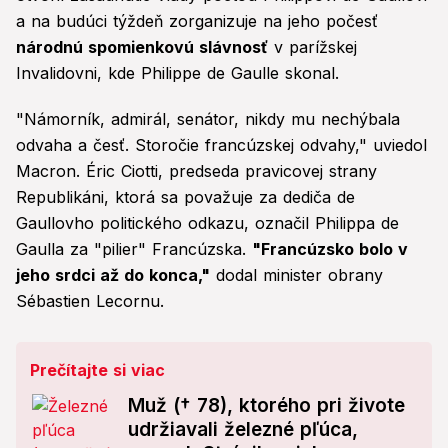
a na budúci týždeň zorganizuje na jeho počesť
národnú spomienkovú slávnosť
v parížskej
Invalidovni, kde Philippe de Gaulle skonal.
"Námorník, admirál, senátor, nikdy mu nechýbala
odvaha a česť. Storočie francúzskej odvahy," uviedol
Macron. Éric Ciotti, predseda pravicovej strany
Republikáni, ktorá sa považuje za dediča de
Gaullovho politického odkazu, označil Philippa de
Gaulla za "pilier" Francúzska.
"Francúzsko bolo v
jeho srdci až do konca,"
dodal minister obrany
Sébastien Lecornu.
Prečítajte si viac
Muž († 78), ktorého pri živote
udržiavali železné pľúca,