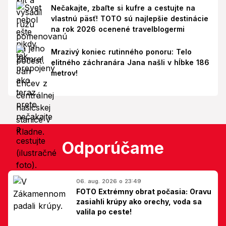
Nečakajte, zbaľte si kufre a cestujte na
vlastnú päsť! TOTO sú najlepšie destinácie
na rok 2026 ocenené travelblogermi
Mrazivý koniec rutinného ponoru: Telo
elitného záchranára Jana našli v hĺbke 186
metrov!
Odporúčame
06. aug. 2026 o 23:49
FOTO Extrémny obrat počasia: Oravu
zasiahli krúpy ako orechy, voda sa
valila po ceste!