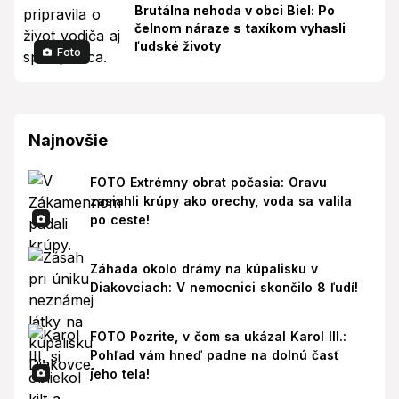
Brutálna nehoda v obci Biel: Po
čelnom náraze s taxíkom vyhasli
ľudské životy
Foto
Najnovšie
FOTO Extrémny obrat počasia: Oravu
zasiahli krúpy ako orechy, voda sa valila
po ceste!
Záhada okolo drámy na kúpalisku v
Diakovciach: V nemocnici skončilo 8 ľudí!
FOTO Pozrite, v čom sa ukázal Karol III.:
Pohľad vám hneď padne na dolnú časť
jeho tela!