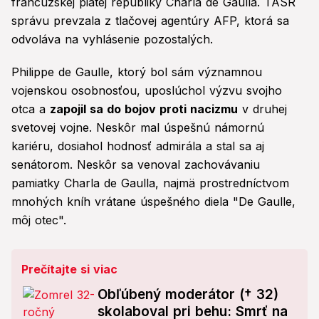
francúzskej piatej republiky Charla de Gaulla. TASR
správu prevzala z tlačovej agentúry AFP, ktorá sa
odvoláva na vyhlásenie pozostalých.
Philippe de Gaulle, ktorý bol sám významnou
vojenskou osobnosťou, uposlúchol výzvu svojho
otca a
zapojil sa do bojov proti nacizmu
v druhej
svetovej vojne. Neskôr mal úspešnú námornú
kariéru, dosiahol hodnosť admirála a stal sa aj
senátorom. Neskôr sa venoval zachovávaniu
pamiatky Charla de Gaulla, najmä prostredníctvom
mnohých kníh vrátane úspešného diela "De Gaulle,
môj otec".
Prečítajte si viac
Obľúbený moderátor († 32)
skolaboval pri behu: Smrť na