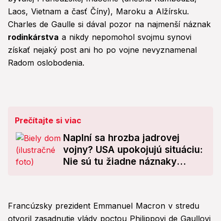
Laos, Vietnam a časť Číny), Maroku a Alžírsku.
Charles de Gaulle si dával pozor na najmenší náznak
rodinkárstva
a nikdy nepomohol svojmu synovi
získať nejaký post ani ho po vojne nevyznamenal
Radom oslobodenia.
Prečítajte si viac
Naplní sa hrozba jadrovej
vojny? USA upokojujú situáciu:
Nie sú tu žiadne náznaky
útoku!
Francúzsky prezident Emmanuel Macron v stredu
otvoril zasadnutie vlády poctou Philippovi de Gaullovi