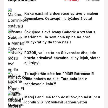
Kiska oznámil srdcervúcu správu o malom
Dominikovi: Ostávajú mu týždne života!
Šokujúce slová Ivany Gáborík o vzťahu s
Mariánom: Ja som bola úplne na dne!
Druhýkrát by do toho nešla
POZOR, valí sa to na Slovensko: Aha, kde
hrozia prívalové povodne, silný lejak, vietor
aj krúpy!
To najhoršie ešte len PRÍDE! Extrémne El
Niño naberá na sile: Toto bolo len v
zahrievacie kolo?!
Matej Landl má toho dosť: Svojho nástupcu
Igondu v STVR vybavil jednou vetou