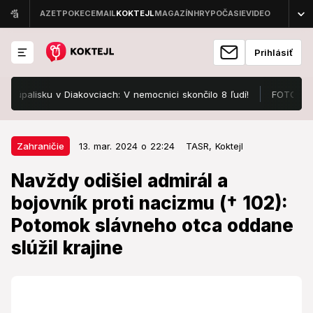
Prihlásiť
isku v Diakovciach: V nemocnici skončilo 8 ľudí!
FOTO Pozrite, v
13. mar. 2024 o 22:24
Zahraničie
Zahraničie
13. mar. 2024 o 22:24
TASR,
Koktejl
Navždy odišiel admirál a bojovník
Navždy odišiel admirál a
proti nacizmu († 102): Potomok
bojovník proti nacizmu († 102):
slávneho otca oddane slúžil
Potomok slávneho otca oddane
krajine
slúžil krajine
Uctil si ho aj prezident Macron.