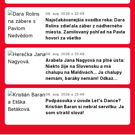
06. aug. 2026 o 23:49
Najočakávanejšia svadba roka: Dara
Rolins zdieľala záber z nádherného
miesta. Zamilovaný pohľad na Pavla
hovorí za všetko
06. aug. 2026 o 23:49
Arabela Jana Nagyová na plné ústa:
Niekto žije na Slovensku a má
chalupu na Maldivách... Ja chalupy
nemám, baráky nemám! Odkaz
Slovákom
06. aug. 2026 o 23:49
Podpásovka v úvode Let's Dance?
Kristián Baran si nebral servítku: Ja
som stratil slová!