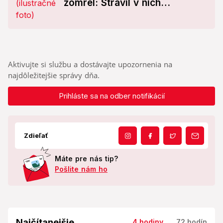
zomrel: Strávil v nich
neuveriteľných 70 rokov!
Aktivujte si službu a dostávajte upozornenia na
najdôležitejšie správy dňa.
Prihláste sa na odber notifikácií
Zdieľať
Máte pre nás tip?
Pošlite nám ho
Najčítanejšie
4 hodiny
72 hodín