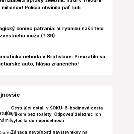
exriaditeľa Správy železníc našli v trezore
 miliónov! Polícia obvinila päť ľudí
agický koniec pátrania: V rybníku našli telo
zvestného muža († 39)
amatická nehoda v Bratislave: Prevrátilo sa
etiarske auto, hlásia zraneného!
jnovšie
Cestujúci ostali v ŠOKU: 6-hodinová cesta
vlakom bez toalety! Odpoveď železníc ich
vytočila do nepríčetnosti
Záhada nevoľnosti návštevníkov na