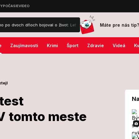
Máte pre nás tip
ňoch bojoval o život: Let domov ho mohol zabiť!
KVÍZ Tieto telen
e
Zaujímavosti
Krimi
Šport
Zdravie
Videá
Kv
tejl
test
Na
V tomto meste
ší protest