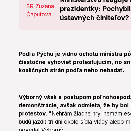
prezidentky: Pochybi
ústavných činiteľov?
Podľa Pýchu je vidno ochotu ministra 
čiastočne vyhovieť protestujúcim,
no sn
koaličných strán podľa neho nebadať.
Výborný však s postupom poľnohospodár
demonštrácie, avšak odmieta, že by bol
protestov.
"Nehrám žiadne hry, nemám eso 
budú jazdiť tri dni okolo sídla vlády alebo
povedal Výborný.