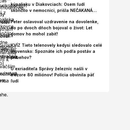
kúpalisku v Diakovciach: Osem ľudí
skončilo v nemocnici, prišla NEČAKANÁ
správa!
Peter oslavoval uzdravenie na dovolenke,
no po dvoch dňoch bojoval o život: Let
domov ho mohol zabiť!
KVÍZ Tieto telenovely kedysi sledovalo celé
Slovensko: Spoznáte ich podľa postáv a
príbehov?
U exriaditeľa Správy železníc našli v
trezore 80 miliónov! Polícia obvinila päť
ľudí