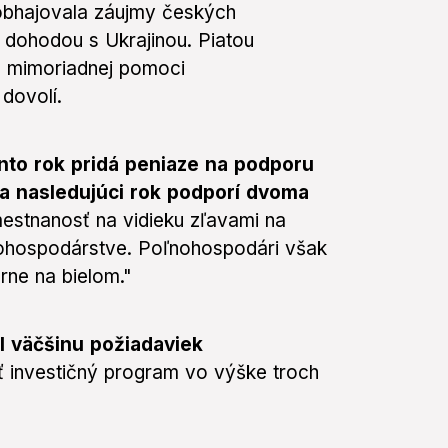
 obhajovala záujmy českých
 dohodou s Ukrajinou. Piatou
 mimoriadnej pomoci
dovolí.
ento rok pridá peniaze na podporu
a nasledujúci rok podporí dvoma
stnanosť na vidieku zľavami na
nohospodárstve. Poľnohospodári však
rne na bielom."
l väčšinu požiadaviek
ť investičný program vo výške troch