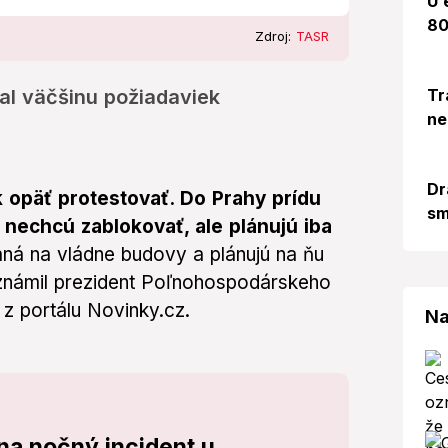
U 
80
Zdroj:
TASR
Tr
al väčšinu požiadaviek
ne
Dr
 opäť protestovať. Do Prahy prídu
sm
nechcú zablokovať, ale plánujú iba
ná na vládne budovy a plánujú na ňu
o oznámil prezident Poľnohospodárskeho
z portálu Novinky.cz.
Na
na nočný incident u