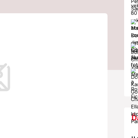
rov: V tomto
 prejazd!
eptoval väčšinu požiadaviek
Ď