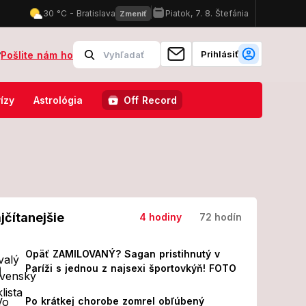
Prihlásiť
?
Pošlite nám ho
ovely kedysi sledovalo celé Slovensko: Spoznáte ich podľa postáv a p
ízy
Astrológia
Off Record
jčítanejšie
4 hodiny
72 hodín
Opäť ZAMILOVANÝ? Sagan pristihnutý v
Paríži s jednou z najsexi športovkýň! FOTO
Po krátkej chorobe zomrel obľúbený