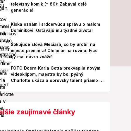
televízny komik († 80): Zabával celé
generácie!
Kiska oznámil srdcervúcu správu o malom
Dominikovi: Ostávajú mu týždne života!
Šokujúce slová Mečiara, čo by urobil na
mieste premiéra! Chmelár na rovinu: Fico
by mal návrh zvážiť
FOTO Dcéra Karla Gotta prekvapila novým
videoklipom, maestro by bol pyšný:
Charlotte ukázala obrovský talent priamo v
Paríži!
alšie zaujímavé články