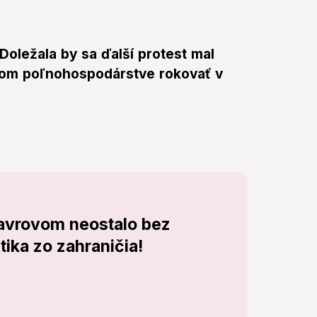
oležala by sa ďalší protest mal
kom poľnohospodárstve rokovať v
Lavrovom neostalo bez
tika zo zahraničia!