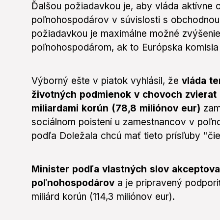
Ďalšou požiadavkou je, aby vláda aktívne
poľnohospodárov v súvislosti s obchodnou
požiadavkou je maximálne možné zvýšenie
poľnohospodárom, ak to Európska komisia 
Výborný ešte v piatok vyhlásil, že
vláda t
životných podmienok v chovoch zvierat 
miliardami korún (78,8 miliónov eur)
zame
sociálnom poistení u zamestnancov v poľ
podľa Doležala chcú mať tieto prísľuby "čie
Minister podľa vlastných slov akceptova
poľnohospodárov
a je pripravený podpori
miliárd korún (114,3 miliónov eur).