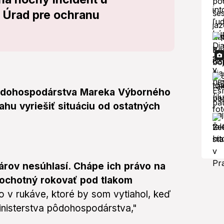
l Úrad pre ochranu
pôdohospodárstva Mareka Výborného
ahu vyriešiť situáciu od ostatných
ov nesúhlasí. Chápe ich právo na
 ochotný rokovať pod tlakom
v rukáve, ktoré by som vytiahol, keď
 ministerstva pôdohospodárstva,"