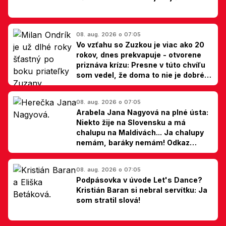
08. aug. 2026 o 07:05
Vo vzťahu so Zuzkou je viac ako 20
rokov, dnes prekvapuje - otvorene
priznáva krízu: Presne v túto chvíľu
som vedel, že doma to nie je dobré,
hovorí Milan Ondrík
08. aug. 2026 o 07:05
Arabela Jana Nagyová na plné ústa:
Niekto žije na Slovensku a má
chalupu na Maldivách... Ja chalupy
nemám, baráky nemám! Odkaz
Slovákom
08. aug. 2026 o 07:05
Podpásovka v úvode Let's Dance?
Kristián Baran si nebral servítku: Ja
som stratil slová!