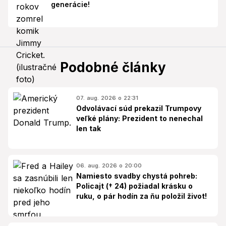
generácie!
Podobné články
07. aug. 2026 o 22:31
Odvolávací súd prekazil Trumpovy
veľké plány: Prezident to nenechal
len tak
06. aug. 2026 o 20:00
Namiesto svadby chystá pohreb:
Policajt († 24) požiadal krásku o
ruku, o pár hodín za ňu položil život!