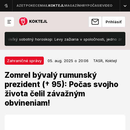
Prihlásiť
ľký sobotný horoskop: Levy zažiaria v spoločnosti, jedno znamenie si 
05. aug. 2025 o 20:06
Zahraničné správy
Zahraničné správy
05. aug. 2025 o 20:06
TASR,
Koktejl
Zomrel bývalý rumunský
Zomrel bývalý rumunský
prezident († 95): Počas svojho
prezident († 95): Počas svojho
života čelil závažným
života čelil závažným
obvineniam!
obvineniam!
Bývalý prezident prežil turbulentný život.