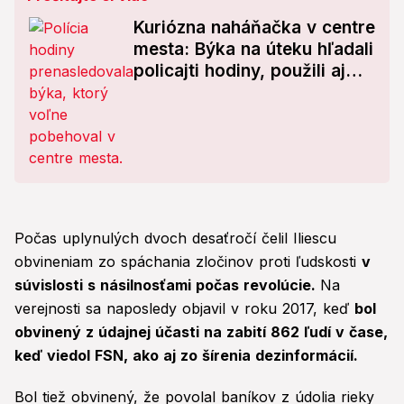
Kuriózna naháňačka v centre
mesta: Býka na úteku hľadali
policajti hodiny, použili aj
dron!
Počas uplynulých dvoch desaťročí čelil Iliescu
obvineniam zo spáchania zločinov proti ľudskosti
v
súvislosti s násilnosťami počas revolúcie.
Na
verejnosti sa naposledy objavil v roku 2017, keď
bol
obvinený z údajnej účasti na zabití 862 ľudí v čase,
keď viedol FSN, ako aj zo šírenia dezinformácií.
Bol tiež obvinený, že povolal baníkov z údolia rieky