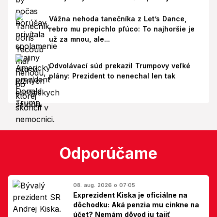
Vážna nehoda tanečníka z Let’s Dance,
rebro mu prepichlo pľúco: To najhoršie je
už za mnou, ale...
Odvolávací súd prekazil Trumpovy veľké
plány: Prezident to nenechal len tak
Odporúčame
08. aug. 2026 o 07:05
Exprezident Kiska je oficiálne na
dôchodku: Aká penzia mu cinkne na
účet? Nemám dôvod ju tajiť