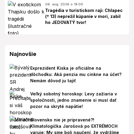
06. aug. 2026 o 18:00
Tragédia v turistickom raji: Chlapec
(† 13) neprežil kúpanie v mori, zabil
ho JEDOVATÝ tvor!
Najnovšie
Exprezident Kiska je oficiálne na
dôchodku: Aká penzia mu cinkne na účet?
Nemám dôvod ju tajiť
Veľký sobotný horoskop: Levy zažiaria v
spoločnosti, jedno znamenie si musí dať
pozor na skryté napätie!
Slovensko nie je pripravené?!
Klimatologička Jarošová po EXTRÉMOCH
varuje: My sme boli naučení, že vydržíme