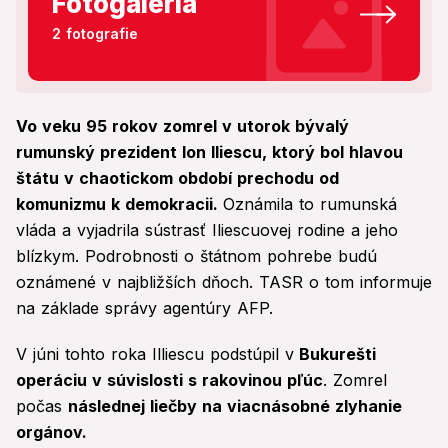
Fotogaléria
2 fotografie
Vo veku 95 rokov zomrel v utorok bývalý
rumunský prezident Ion Iliescu, ktorý bol hlavou
štátu v chaotickom období prechodu od
komunizmu k demokracii.
Oznámila to rumunská
vláda a vyjadrila sústrasť Iliescuovej rodine a jeho
blízkym. Podrobnosti o štátnom pohrebe budú
oznámené v najbližších dňoch. TASR o tom informuje
na základe správy agentúry AFP.
V júni tohto roka Illiescu podstúpil v
Bukurešti
operáciu v súvislosti s rakovinou pľúc
. Zomrel
počas
následnej liečby na viacnásobné zlyhanie
orgánov.