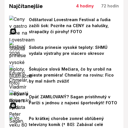
Najčítanejšie
4 hodiny
72 hodín
Odštartoval Lovestream Festival a ľudia
zažili šok: Pozrite na CENY za halušky,
strapačky či pirohy! FOTO
Sobota prinesie vysoké teploty: SHMÚ
vydala výstrahy pre viacero okresov
Šokujúce slová Mečiara, čo by urobil na
mieste premiéra! Chmelár na rovinu: Fico
by mal návrh zvážiť
Opäť ZAMILOVANÝ? Sagan pristihnutý v
Paríži s jednou z najsexi športovkýň! FOTO
Po krátkej chorobe zomrel obľúbený
televízny komik († 80): Zabával celé