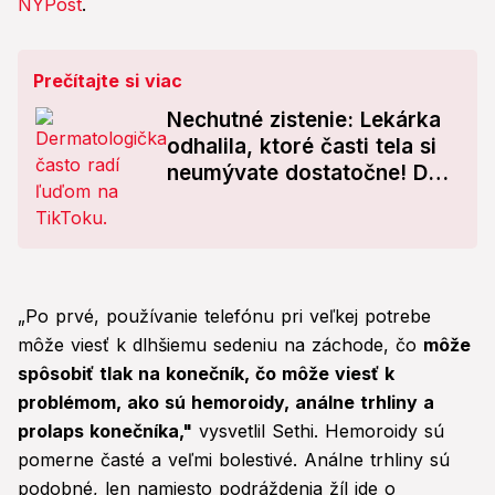
NYPost
.
Prečítajte si viac
Nechutné zistenie: Lekárka
odhalila, ktoré časti tela si
neumývate dostatočne! Deje
sa to aj vám?
„Po prvé, používanie telefónu pri veľkej potrebe
môže viesť k dlhšiemu sedeniu na záchode, čo
môže
spôsobiť tlak na konečník, čo môže viesť k
problémom, ako sú hemoroidy, análne trhliny a
prolaps konečníka,"
vysvetlil Sethi. Hemoroidy sú
pomerne časté a veľmi bolestivé. Análne trhliny sú
podobné, len namiesto podráždenia žíl ide o