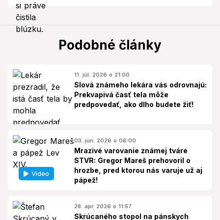
Podobné články
11. júl. 2026 o 21:00
Slová známeho lekára vás odrovnajú:
Prekvapivá časť tela môže
predpovedať, ako dlho budete žiť!
03. jún. 2026 o 06:00
Mrazivé varovanie známej tváre
STVR: Gregor Mareš prehovoril o
hrozbe, pred ktorou nás varuje už aj
Video
pápež!
28. apr. 2026 o 11:57
Skrúcaného stopol na pánskych