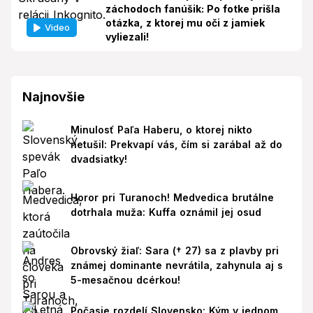
záchodoch fanúšik: Po fotke prišla
otázka, z ktorej mu oči z jamiek
Video
vyliezali!
Najnovšie
Minulosť Paľa Haberu, o ktorej nikto
netušil: Prekvapí vás, čím si zarábal až do
dvadsiatky!
Horor pri Turanoch! Medvedica brutálne
dotrhala muža: Kuffa oznámil jej osud
Obrovský žiaľ: Sara († 27) sa z plavby pri
známej dominante nevrátila, zahynula aj s
5-mesačnou dcérkou!
Počasie rozdelí Slovensko: Kým v jednom