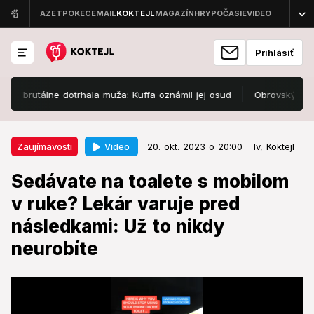
Prihlásiť
tálne dotrhala muža: Kuffa oznámil jej osud
Obrovský žiaľ: Sara 
20. okt. 2023 o 20:00
Zaujímavosti
Video
Zaujímavosti
20. okt. 2023 o 20:00
lv,
Koktejl
Sedávate na toalete s mobilom v
Sedávate na toalete s mobilom
ruke? Lekár varuje pred
v ruke? Lekár varuje pred
následkami: Už to nikdy neurobíte
následkami: Už to nikdy
Na mobil zabudnite.
neurobíte