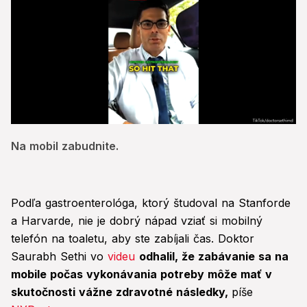
0
seconds
Na mobil zabudnite.
of
46
seconds
Podľa gastroenterológa, ktorý študoval na Stanforde
a Harvarde, nie je dobrý nápad vziať si mobilný
telefón na toaletu, aby ste zabíjali čas. Doktor
Saurabh Sethi vo
videu
odhalil, že zabávanie sa na
mobile počas vykonávania potreby môže mať v
skutočnosti vážne zdravotné následky,
píše