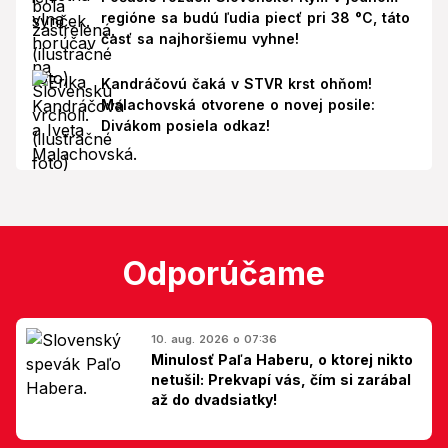
regióne sa budú ľudia piecť pri 38 °C, táto
časť sa najhoršiemu vyhne!
Kandráčovú čaká v STVR krst ohňom!
Malachovská otvorene o novej posile:
Divákom posiela odkaz!
Odporúčame
10. aug. 2026 o 07:36
Minulosť Paľa Haberu, o ktorej nikto
netušil: Prekvapí vás, čím si zarábal
až do dvadsiatky!