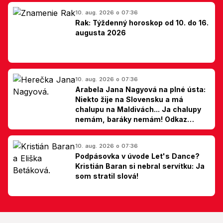
10. aug. 2026 o 07:36
Rak: Týždenný horoskop od 10. do 16.
augusta 2026
10. aug. 2026 o 07:36
Arabela Jana Nagyová na plné ústa:
Niekto žije na Slovensku a má
chalupu na Maldivách... Ja chalupy
nemám, baráky nemám! Odkaz
Slovákom
10. aug. 2026 o 07:36
Podpásovka v úvode Let's Dance?
Kristián Baran si nebral servítku: Ja
som stratil slová!