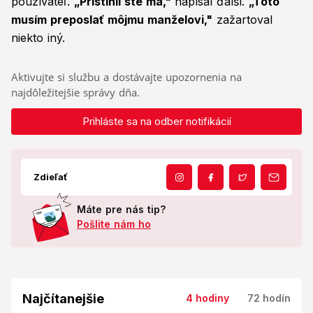
používateľ.
„Pristihli ste ma,"
napísal ďalší.
„Toto
musím preposlať môjmu manželovi,"
zažartoval
niekto iný.
Aktivujte si službu a dostávajte upozornenia na
najdôležitejšie správy dňa.
Prihláste sa na odber notifikácií
Zdieľať
Máte pre nás tip?
Pošlite nám ho
Najčítanejšie
4 hodiny
72 hodín