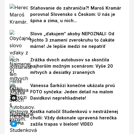
Sťahovanie do zahraničia?! Maroš Kramár
porovnal Slovensko s Českom: U nás je
špina a zima, u nich...
Slovo „ďakujem“ akoby NEPOZNALI: Od
týchto 3 znamení zverokruhu to čakáte
márne! Je lepšie medzi ne nepatriť
Zrážka dvoch autobusov sa skončila
najhorším možným scenárom: Vyše 20
mŕtvych a desiatky zranených
Vanessa Šarközi konečne ukázala prvú
FOTO synčeka: Jeden detail na malom
Davidkovi neprehliadnete!
Kostka natočil Studenkovú v nestráženej
chvíli: Vždy dokonale upravená herečka
zažila trapas v bielom! VIDEO