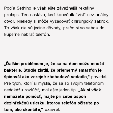
Podľa Sethiho je však ešte závažnejší rektálny
prolaps. Ten nastáva, keď konečník "visí" cez análny
otvor. Niekedy si môže vyžadovať chirurgický zákrok.
To však nie sú jediné dôvody, prečo si so sebou do
kúpeľne nebrať telefón.
„Ďalším problémom je, že sa na ňom môžu množiť
baktérie. Štúdie zistili, že priemerný smartfón je
špinavší ako verejné záchodové sedadlo,"
povedal.
Pre tých, ktorí si myslia, že sa so svojím telefónom
nedokážu rozlúčiť, mal ešte jeden tip.
„Ak si však
nemôžete pomôcť, majte pri sebe aspoň
dezinfekčnú utierku, ktorou telefón očistíte po
tom, ako skončíte,"
uzavrel.