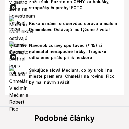
zažili šok: Pozrite na CENY za halušky,
strapačky či pirohy! FOTO
Kiska oznámil srdcervúcu správu o malom
Dominikovi: Ostávajú mu týždne života!
Navonok zdravý športovec († 15) si
nahmatal nenápadné hrčky: Tragické
odhalenie prišlo príliš neskoro
Šokujúce slová Mečiara, čo by urobil na
mieste premiéra! Chmelár na rovinu: Fico
by mal návrh zvážiť
Podobné články