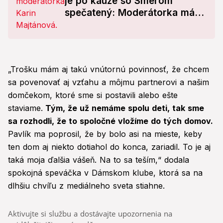
je po kauze so Smerom
spečatený: Moderátorka má
desať dní na to, aby sa...
„Trošku mám aj takú vnútornú povinnosť, že chcem
sa povenovať aj vzťahu a môjmu partnerovi a našim
domčekom, ktoré sme si postavili alebo ešte
staviame.
Tým, že už nemáme spolu deti, tak sme
sa rozhodli, že to spoločné vložíme do tých domov.
Pavlík ma poprosil, že by bolo asi na mieste, keby
ten dom aj niekto dotiahol do konca, zariadil. To je aj
taká moja ďalšia vášeň. Na to sa teším,“ dodala
spokojná speváčka v Dámskom klube, ktorá sa na
dlhšiu chvíľu z mediálneho sveta stiahne.
Aktivujte si službu a dostávajte upozornenia na