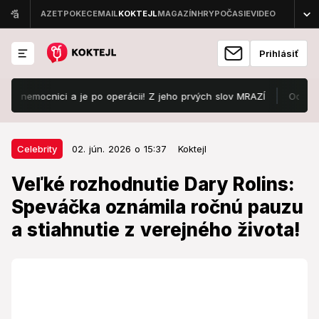
Prihlásiť
mocnici a je po operácii! Z jeho prvých slov MRAZÍ
Odštartoval Lo
02. jún. 2026 o 15:37
Celebrity
Celebrity
02. jún. 2026 o 15:37
Koktejl
Veľké rozhodnutie Dary Rolins:
Veľké rozhodnutie Dary Rolins:
Speváčka oznámila ročnú pauzu a
Speváčka oznámila ročnú pauzu
stiahnutie z verejného života!
a stiahnutie z verejného života!
Potrebuje sa poriadne nadýchnuť a spomaliť!