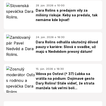
28. jún. 2026 o 10:00
Dara Rolins s predajom vily za
milióny riskuje: Keby sa predala, tak
nemáme kde bývať!
24. jún. 2026 o 16:30
Dara Rolins odhalila skutočný dôvod
pauzy v kariére: Slová o svadbe, už
majú s Nedvědom presný dátum!
15. jún. 2026 o 16:30
Vdova po Osťovi († 37) Ľubka sa
vrátila na pódium: Dojímavé gesto
Dary Rolins! Stále vidieť, že strata
manžela tak veľmi bolí...