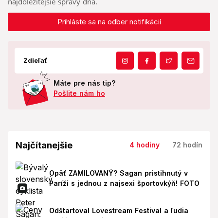
najdôležitejšie správy dňa.
Prihláste sa na odber notifikácií
Zdieľať
Máte pre nás tip?
Pošlite nám ho
Najčítanejšie
4 hodiny
72 hodín
Opäť ZAMILOVANÝ? Sagan pristihnutý v
Paríži s jednou z najsexi športovkýň! FOTO
Odštartoval Lovestream Festival a ľudia