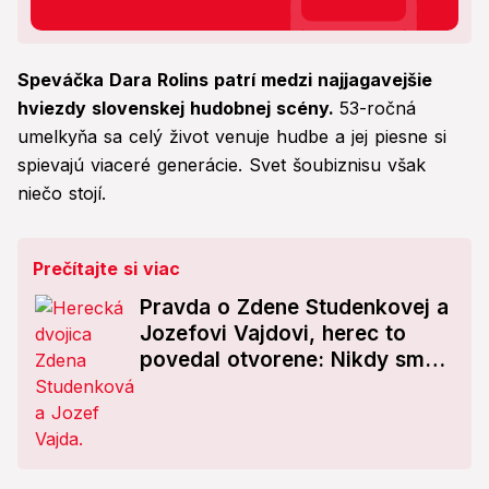
Speváčka Dara Rolins patrí medzi najjagavejšie
hviezdy slovenskej hudobnej scény.
53-ročná
umelkyňa sa celý život venuje hudbe a jej piesne si
spievajú viaceré generácie. Svet šoubiznisu však
niečo stojí.
Prečítajte si viac
Pravda o Zdene Studenkovej a
Jozefovi Vajdovi, herec to
povedal otvorene: Nikdy sme
spolu neprestali...