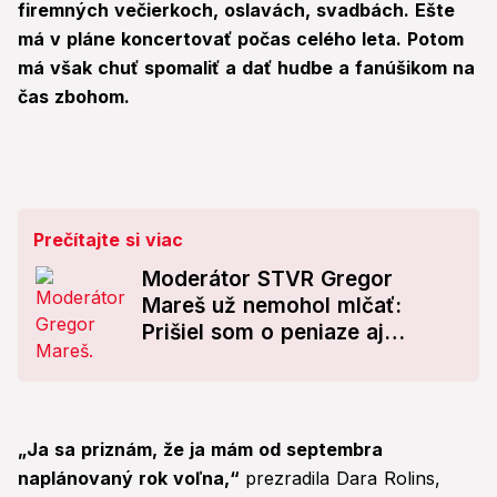
firemných večierkoch, oslavách, svadbách. Ešte
má v pláne koncertovať počas celého leta. Potom
má však chuť spomaliť a dať hudbe a fanúšikom na
čas zbohom.
Prečítajte si viac
Moderátor STVR Gregor
Mareš už nemohol mlčať:
Prišiel som o peniaze aj
niektorých kamarátov! Tvrdý
odkaz
„Ja sa priznám, že ja mám od septembra
naplánovaný rok voľna,“
prezradila Dara Rolins,