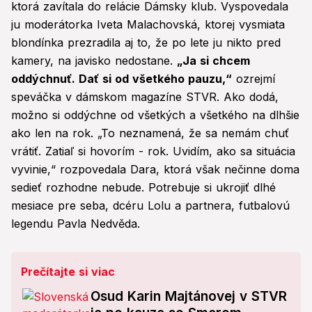
ktorá zavítala do relácie Dámsky klub. Vyspovedala
ju moderátorka Iveta Malachovská, ktorej vysmiata
blondínka prezradila aj to, že po lete ju nikto pred
kamery, na javisko nedostane.
„Ja si chcem
oddýchnuť. Dať si od všetkého pauzu,“
ozrejmí
speváčka v dámskom magazíne STVR. Ako dodá,
možno si oddýchne od všetkých a všetkého na dlhšie
ako len na rok. „To neznamená, že sa nemám chuť
vrátiť. Zatiaľ si hovorím - rok. Uvidím, ako sa situácia
vyvinie,“ rozpovedala Dara, ktorá však nečinne doma
sedieť rozhodne nebude. Potrebuje si ukrojiť dlhé
mesiace pre seba, dcéru Lolu a partnera, futbalovú
legendu Pavla Nedvěda.
Prečítajte si viac
Osud Karin Majtánovej v STVR