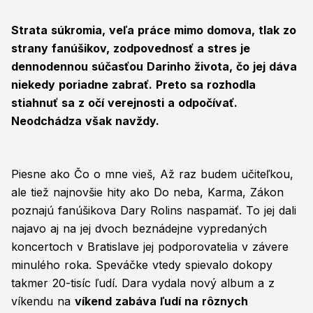
Strata súkromia, veľa práce mimo domova, tlak zo
strany fanúšikov, zodpovednosť a stres je
dennodennou súčasťou Darinho života, čo jej dáva
niekedy poriadne zabrať. Preto sa rozhodla
stiahnuť sa z očí verejnosti a odpočívať.
Neodchádza však navždy.
Piesne ako Čo o mne vieš, Až raz budem učiteľkou,
ale tiež najnovšie hity ako Do neba, Karma, Zákon
poznajú fanúšikova Dary Rolins naspamäť. To jej dali
najavo aj na jej dvoch beznádejne vypredaných
koncertoch v Bratislave jej podporovatelia v závere
minulého roka. Speváčke vtedy spievalo dokopy
takmer 20-tisíc ľudí. Dara vydala nový album a z
víkendu na
víkend zabáva ľudí na rôznych