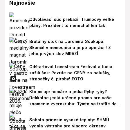
Najnovšie
Odvolávací súd prekazil Trumpovy veľké
plány: Prezident to nenechal len tak
Brutálny útok na Jaromíra Soukupa:
Skončil v nemocnici a je po operácii! Z
jeho prvých slov MRAZÍ
Odštartoval Lovestream Festival a ľudia
zažili šok: Pozrite na CENY za halušky,
strapačky či pirohy! FOTO
Kto miluje homáre a jedia Ryby ryby?
Delikátne jedlá určené priamo pre vaše
znamenie zverokruhu: Týmto sa trafíte do
ich chutí!
Sobota prinesie vysoké teploty: SHMÚ
vydala výstrahy pre viacero okresov