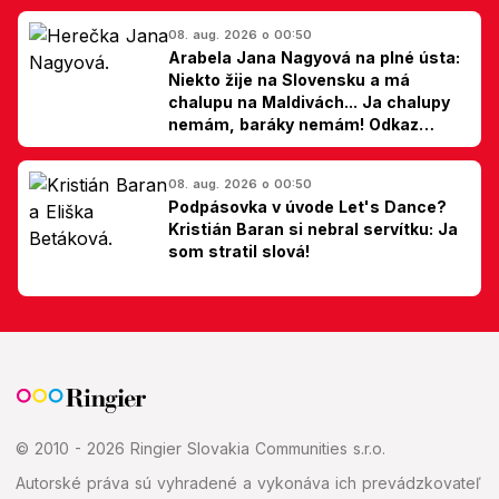
08. aug. 2026 o 00:50
Arabela Jana Nagyová na plné ústa:
Niekto žije na Slovensku a má
chalupu na Maldivách... Ja chalupy
nemám, baráky nemám! Odkaz
Slovákom
08. aug. 2026 o 00:50
Podpásovka v úvode Let's Dance?
Kristián Baran si nebral servítku: Ja
som stratil slová!
© 2010 - 2026 Ringier Slovakia Communities s.r.o.
Autorské práva sú vyhradené a vykonáva ich prevádzkovateľ