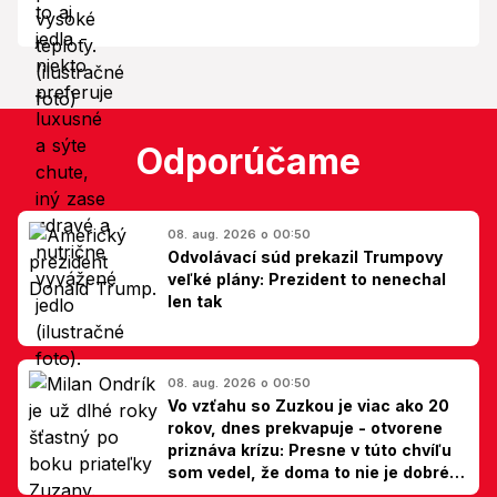
Odporúčame
08. aug. 2026 o 00:50
Odvolávací súd prekazil Trumpovy
veľké plány: Prezident to nenechal
len tak
08. aug. 2026 o 00:50
Vo vzťahu so Zuzkou je viac ako 20
rokov, dnes prekvapuje - otvorene
priznáva krízu: Presne v túto chvíľu
som vedel, že doma to nie je dobré,
hovorí Milan Ondrík