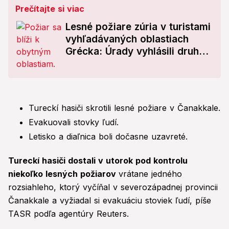
Prečítajte si viac
Lesné požiare zúria v turistami
vyhľadávaných oblastiach
Grécka: Úrady vyhlásili druhý
najvyšší stupeň varovania
Tureckí hasiči skrotili lesné požiare v Čanakkale.
Evakuovali stovky ľudí.
Letisko a diaľnica boli dočasne uzavreté.
Tureckí hasiči dostali v utorok pod kontrolu
niekoľko lesných požiarov
vrátane jedného
rozsiahleho, ktorý vyčíňal v severozápadnej provincii
Čanakkale a vyžiadal si evakuáciu stoviek ľudí, píše
TASR podľa agentúry Reuters.