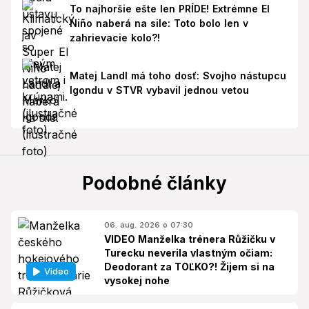
To najhoršie ešte len PRÍDE! Extrémne El
Niño naberá na sile: Toto bolo len v
zahrievacie kolo?!
Matej Landl má toho dosť: Svojho nástupcu
Igondu v STVR vybavil jednou vetou
Podobné články
06. aug. 2026 o 07:30
VIDEO Manželka trénera Růžičku v
Turecku neverila vlastným očiam:
Deodorant za TOĽKO?! Žijem si na
Video
vysokej nohe