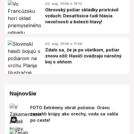
02. aug. 2026 o 19:12
Obrovský požiar skládky priotrávil
vzduch: Desaťtisíce ľudí hlásia
nevoľnosti a bolesti hlavy!
02. aug. 2026 o 11:46
Zdalo sa, že je po všetkom, požiar
znovu ožil: Hasiči zvádzajú náročný
boj s ohňom
Najnovšie
FOTO Extrémny obrat počasia: Oravu
zasiahli krúpy ako orechy, voda sa valila
po ceste!