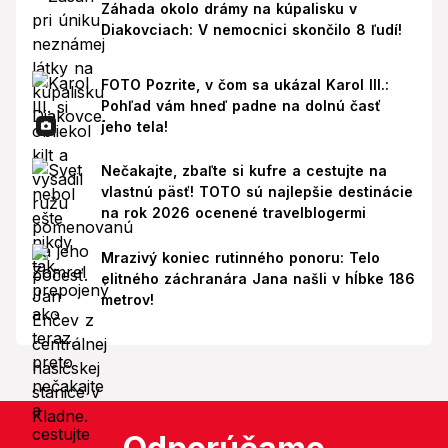
Záhada okolo drámy na kúpalisku v
Diakovciach: V nemocnici skončilo 8 ľudí!
FOTO Pozrite, v čom sa ukázal Karol III.:
Pohľad vám hneď padne na dolnú časť
jeho tela!
Nečakajte, zbaľte si kufre a cestujte na
vlastnú päsť! TOTO sú najlepšie destinácie
na rok 2026 ocenené travelblogermi
Mrazivý koniec rutinného ponoru: Telo
elitného záchranára Jana našli v hĺbke 186
metrov!