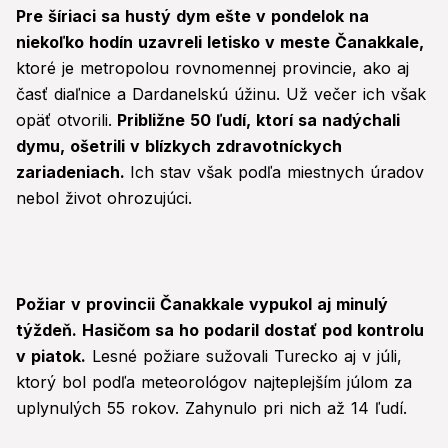
Pre šíriaci sa hustý dym ešte v pondelok na
niekoľko hodín uzavreli letisko v meste Čanakkale,
ktoré je metropolou rovnomennej provincie, ako aj
časť diaľnice a Dardanelskú úžinu. Už večer ich však
opäť otvorili.
Približne 50 ľudí, ktorí sa nadýchali
dymu, ošetrili v blízkych zdravotníckych
zariadeniach.
Ich stav však podľa miestnych úradov
nebol život ohrozujúci.
Požiar v provincii Čanakkale vypukol aj minulý
týždeň. Hasičom sa ho podaril dostať pod kontrolu
v piatok.
Lesné požiare sužovali Turecko aj v júli,
ktorý bol podľa meteorológov najteplejším júlom za
uplynulých 55 rokov. Zahynulo pri nich až 14 ľudí.