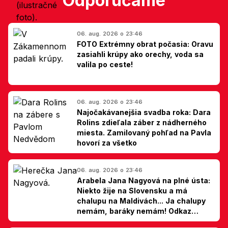
Odporúčame
06. aug. 2026 o 23:46
FOTO Extrémny obrat počasia: Oravu
zasiahli krúpy ako orechy, voda sa
valila po ceste!
06. aug. 2026 o 23:46
Najočakávanejšia svadba roka: Dara
Rolins zdieľala záber z nádherného
miesta. Zamilovaný pohľad na Pavla
hovorí za všetko
06. aug. 2026 o 23:46
Arabela Jana Nagyová na plné ústa:
Niekto žije na Slovensku a má
chalupu na Maldivách... Ja chalupy
nemám, baráky nemám! Odkaz
Slovákom