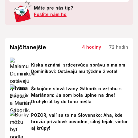
Máte pre nás tip?
Pošlite nám ho
Najčítanejšie
4 hodiny
72 hodín
Kiska oznámil srdcervúcu správu o malom
Dominikovi: Ostávajú mu týždne života!
Šokujúce slová Ivany Gáborík o vzťahu s
Mariánom: Ja som bola úplne na dne!
Druhýkrát by do toho nešla
POZOR, valí sa to na Slovensko: Aha, kde
hrozia prívalové povodne, silný lejak, vietor
aj krúpy!