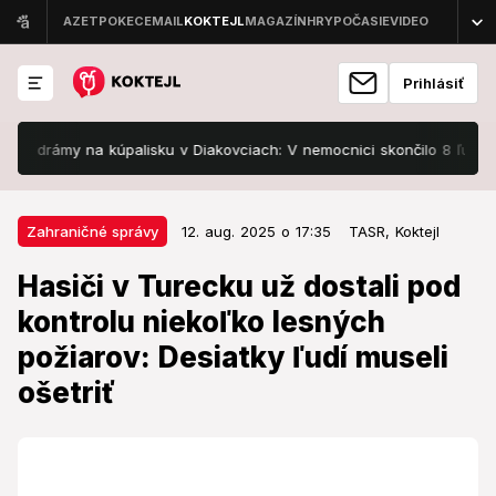
Prihlásiť
drámy na kúpalisku v Diakovciach: V nemocnici skončilo 8 ľudí!
F
12. aug. 2025 o 17:35
Zahraničné správy
Zahraničné správy
12. aug. 2025 o 17:35
TASR,
Koktejl
Hasiči v Turecku už dostali pod
Hasiči v Turecku už dostali pod
kontrolu niekoľko lesných
kontrolu niekoľko lesných
požiarov: Desiatky ľudí museli
požiarov: Desiatky ľudí museli
ošetriť
ošetriť
Lesné požiare sužovali Turecko aj v júli, ktorý bol
podľa meteorológov najteplejším júlom za uplynulých
55 rokov.