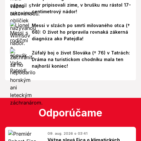
tvár pripisovali zime, v brušku mu rástol 17-
centimetrový nádor!
Messi v slzách po smrti milovaného otca (†
68): O život ho pripravila rovnaká zákerná
diagnóza ako Patejdla!
Zúfalý boj o život Slováka († 76) v Tatrách:
Dráma na turistickom chodníku mala ten
najhorší koniec!
Odporúčame
09. aug. 2026 o 03:41
Vážne slová Fica o klimatických