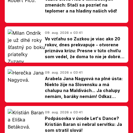
zmenách: Stačí sa pozrieť na
teplomer a na hladiny našich vôd!
09. aug. 2026 o 03:41
Vo vzťahu so Zuzkou je viac ako 20
rokov, dnes prekvapuje - otvorene
priznáva krízu: Presne v túto chvíľu
som vedel, že doma to nie je dobré,
hovorí Milan Ondrík
09. aug. 2026 o 03:41
Arabela Jana Nagyová na plné ústa:
Niekto žije na Slovensku a má
chalupu na Maldivách... Ja chalupy
nemám, baráky nemám! Odkaz
Slovákom
09. aug. 2026 o 03:41
Podpásovka v úvode Let's Dance?
Kristián Baran si nebral servítku: Ja
som stratil slová!