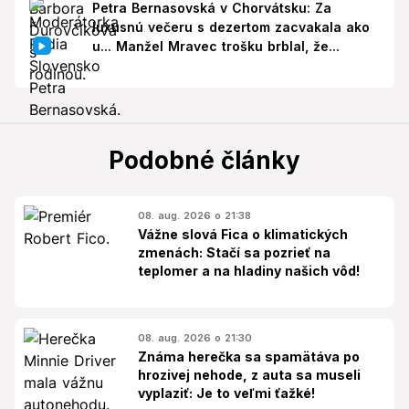
Petra Bernasovská v Chorvátsku: Za
luxusnú večeru s dezertom zacvakala ako
u... Manžel Mravec trošku brblal, že...
Podobné články
08. aug. 2026 o 21:38
Vážne slová Fica o klimatických
zmenách: Stačí sa pozrieť na
teplomer a na hladiny našich vôd!
08. aug. 2026 o 21:30
Známa herečka sa spamätáva po
hrozivej nehode, z auta sa museli
vyplaziť: Je to veľmi ťažké!