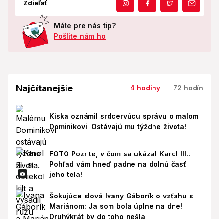
Zdieľať
Máte pre nás tip?
Pošlite nám ho
Najčítanejšie
4 hodiny
72 hodín
Kiska oznámil srdcervúcu správu o malom
Dominikovi: Ostávajú mu týždne života!
FOTO Pozrite, v čom sa ukázal Karol III.:
Pohľad vám hneď padne na dolnú časť
jeho tela!
Šokujúce slová Ivany Gáborík o vzťahu s
Mariánom: Ja som bola úplne na dne!
Druhýkrát by do toho nešla