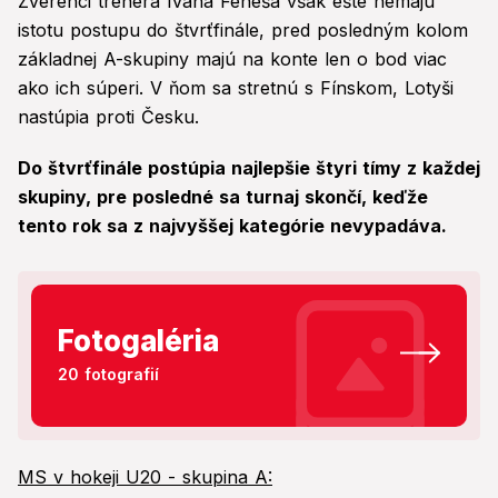
Zverenci trénera Ivana Feneša však ešte nemajú
istotu postupu do štvrťfinále, pred posledným kolom
základnej A-skupiny majú na konte len o bod viac
ako ich súperi. V ňom sa stretnú s Fínskom, Lotyši
nastúpia proti Česku.
Do štvrťfinále postúpia najlepšie štyri tímy z každej
skupiny, pre posledné sa turnaj skončí, keďže
tento rok sa z najvyššej kategórie nevypadáva.
Fotogaléria
20 fotografií
MS v hokeji U20 - skupina A: