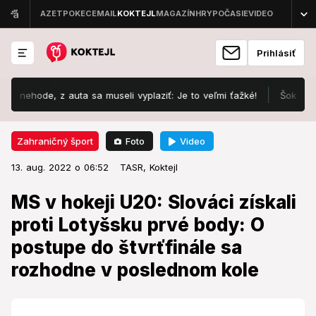
Prihlásiť
z auta sa museli vyplaziť: Je to veľmi ťažké!
Šokujúca diagnóza 
Foto
Video
Zahraničný šport
13. aug. 2022 o 06:52
Zahraničný šport
13. aug. 2022 o 06:52
MS v hokeji U20: Slováci získali
TASR,
Koktejl
proti Lotyšsku prvé body: O
MS v hokeji U20: Slováci získali
postupe do štvrťfinále sa
proti Lotyšsku prvé body: O
rozhodne v poslednom kole
postupe do štvrťfinále sa
rozhodne v poslednom kole
Slovenskí hokejisti do 20 rokov zvíťazili vo svojom
treťom zápase na MS v kanadskom Edmontone nad
Lotyšskom 3:2 po samostatných nájazdoch.