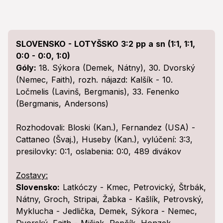
SLOVENSKO -
LOTYŠSKO 3:2 pp a sn (1:1, 1:1,
0:0 - 0:0, 1:0)
Góly:
18. Sýkora (Demek, Nátny), 30. Dvorský
(Nemec, Faith), rozh. nájazd: Kalšík - 10.
Ločmelis (Lavinš, Bergmanis), 33. Fenenko
(Bergmanis, Andersons)
Rozhodovali: Bloski (Kan.), Fernandez (USA) -
Cattaneo (Švaj.), Huseby (Kan.), vylúčení: 3:3,
presilovky: 0:1, oslabenia: 0:0, 489 divákov
Zostavy:
Slovensko:
Latkóczy - Kmec, Petrovický, Štrbák,
Nátny, Groch, Stripai, Žabka - Kašlík, Petrovský,
Myklucha - Jedlička, Demek, Sýkora - Nemec,