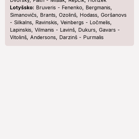
Dvorský, Faith - Mišiak, Repčík, Honzek
Lotyšsko:
Bruveris - Fenenko, Bergmanis,
Simanovičs, Brants, Ozolinš, Hodass, Goršanovs
- Silkalns, Ravinskis, Veinbergs - Ločmelis,
Lapinskis, Vilmanis - Lavinš, Dukurs, Gavars -
Vitolinš, Andersons, Darzinš - Purmalis