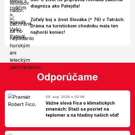
diagnóza ako Patejdla!
Zúfalý boj o život Slováka († 76) v Tatrách:
Dráma na turistickom chodníku mala ten
najhorší koniec!
Odporúčame
09. aug. 2026 o 03:46
Vážne slová Fica o klimatických
zmenách: Stačí sa pozrieť na
teplomer a na hladiny našich vôd!