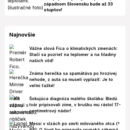
západnom Slovensku bude až 33
stupňov!
Najnovšie
Vážne slová Fica o klimatických zmenách:
Stačí sa pozrieť na teplomer a na hladiny
našich vôd!
Známa herečka sa spamätáva po hrozivej
nehode, z auta sa museli vyplaziť: Je to
veľmi ťažké!
Šokujúca diagnóza malého školáka: Bledú
tvár pripisovali zime, v brušku mu rástol 17-
centimetrový nádor!
Messi v slzách po smrti milovaného otca (†
68): O život ho pripravila rovnaká zákerná