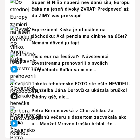
Super El Niño naberá nevídanú silu, Európu
čaká na jeseň divoký ZVRAT: Predpoveď až
do ZIMY vás prekvapí!
Exprezident Kiska je oficiálne na
dôchodku: Aká penzia mu cinkne na účet?
Nemám dôvod ju tajiť
Tisíc eur na festival?! Návštevníci
Lovestreamu prehovorili o svojich
rozpočtoch: Koľko sa minie...
Takéto tehotenské FOTO ste ešte NEVIDELI:
Manželka Jána Ďurovčíka ukázala bruško!
Žiadny gýč, ale...
Petra Bernasovská v Chorvátsku: Za
luxusnú večeru s dezertom zacvakala ako
u... Manžel Mravec trošku brblal, že...