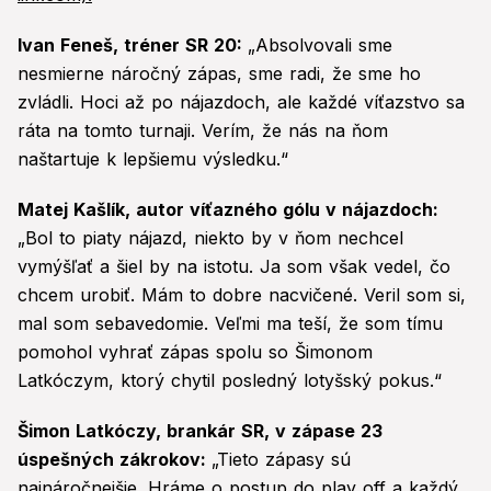
Ivan Feneš, tréner SR 20:
„Absolvovali sme
nesmierne náročný zápas, sme radi, že sme ho
zvládli. Hoci až po nájazdoch, ale každé víťazstvo sa
ráta na tomto turnaji. Verím, že nás na ňom
naštartuje k lepšiemu výsledku.“
Matej Kašlík, autor víťazného gólu v nájazdoch:
„Bol to piaty nájazd, niekto by v ňom nechcel
vymýšľať a šiel by na istotu. Ja som však vedel, čo
chcem urobiť. Mám to dobre nacvičené. Veril som si,
mal som sebavedomie. Veľmi ma teší, že som tímu
pomohol vyhrať zápas spolu so Šimonom
Latkóczym, ktorý chytil posledný lotyšský pokus.“
Šimon Latkóczy, brankár SR, v zápase 23
úspešných zákrokov:
„Tieto zápasy sú
najnáročnejšie. Hráme o postup do play off a každý