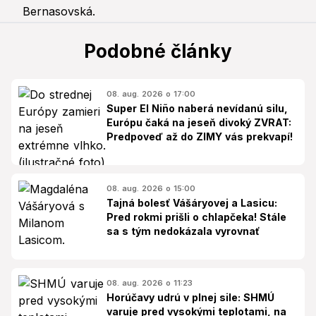
Podobné články
08. aug. 2026 o 17:00
Super El Niño naberá nevídanú silu,
Európu čaká na jeseň divoký ZVRAT:
Predpoveď až do ZIMY vás prekvapí!
08. aug. 2026 o 15:00
Tajná bolesť Vášáryovej a Lasicu:
Pred rokmi prišli o chlapčeka! Stále
sa s tým nedokázala vyrovnať
08. aug. 2026 o 11:23
Horúčavy udrú v plnej sile: SHMÚ
varuje pred vysokými teplotami, na