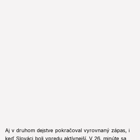
Aj v druhom dejstve pokračoval vyrovnaný zápas, i
keď Slováci boli vpredu aktívnejší. V 26. minúte sa