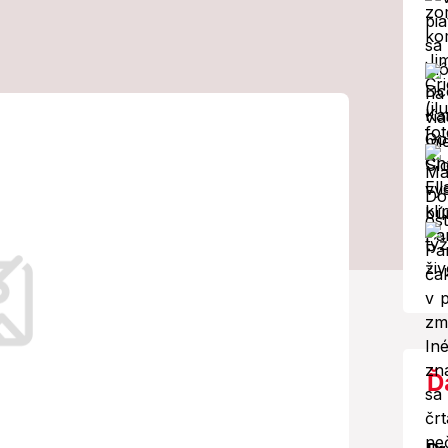
Oceliarne menia
eľa! TOTO je
sa všetko zmení
rňach.
Ď