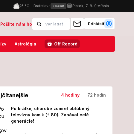
Prihlásiť
?
Pošlite nám ho
ch, škoda! Slovensko a Singapur majú spoločné len jedno
Známy 
ízy
Astrológia
Off Record
jčítanejšie
4 hodiny
72 hodín
Po krátkej chorobe zomrel obľúbený
televízny komik († 80): Zabával celé
generácie!