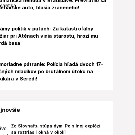
amatická nehoda v Bratislave: Prevrátilo sa
etiarske auto, hlásia zraneného!
ámy politik v putách: Za katastrofálny
žiar pri Aténach vinia starostu, hrozí mu
rdá basa
moriadne pátranie: Polícia hľadá dvoch 17-
čných mladíkov po brutálnom útoku na
xikára v Seredi!
jnovšie
Zo Slovnaftu stúpa dym: Po silnej explózii
sa roztriasli okná v okolí!