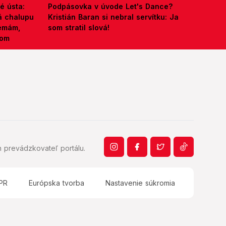
é ústa:
Podpásovka v úvode Let's Dance?
á chalupu
Kristián Baran si nebral servítku: Ja
nemám,
som stratil slová!
kom
 prevádzkovateľ portálu.
PR
Európska tvorba
Nastavenie súkromia