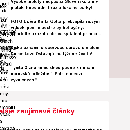
Vysoké teploty neopustia Slovensko ani v
piatok: Popoludní hrozia lokálne búrky!
FOTO Dcéra Karla Gotta prekvapila novým
videoklipom, maestro by bol pyšný:
Charlotte ukázala obrovský talent priamo v
Paríži!
Kiska oznámil srdcervúcu správu o malom
Dominikovi: Ostávajú mu týždne života!
Týmto 3 znameniu dnes padne k nohám
obrovská príležitosť: Patríte medzi
vyvolených?
alšie zaujímavé články