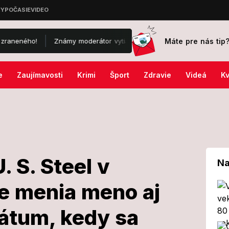
Máte pre nás tip
ého!
Známy moderátor vytiahol drsné porovnanie so zahraničím: A
e
Zaujímavosti
Krimi
Šport
Zdravie
Videá
Kv
. S. Steel v
Na
ne menia meno aj
niec U. S. Steel
dátum, kedy sa