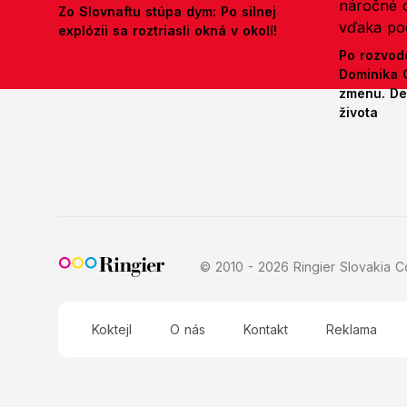
Zo Slovnaftu stúpa dym: Po silnej
explózii sa roztriasli okná v okolí!
Po rozvod
Dominika 
zmenu. Def
života
© 2010 - 2026 Ringier Slovakia Co
Koktejl
O nás
Kontakt
Reklama