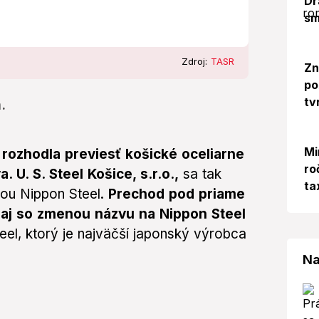
Dr
sm
Zdroj:
TASR
Zn
po
tv
.
Mi
rozhodla previesť košické oceliarne
ro
. U. S. Steel Košice, s.r.o.,
sa tak
ta
ťou Nippon Steel.
Prechod pod priame
a aj so zmenou názvu na Nippon Steel
el, ktorý je najväčší japonský výrobca
Na