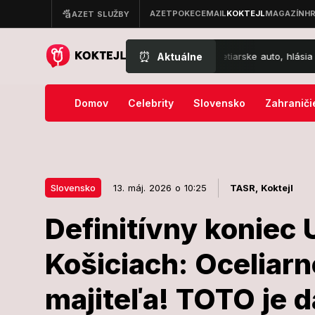
⏰
Aktuálne
cká nehoda v Bratislave: Prevrátilo sa smetiarske auto, hlásia zranen
Domov
Celebrity
Slovensko
Zahraniči
Slovensko
13. máj. 2026 o 10:25
TASR,
Koktejl
Definitívny koniec U
13. máj. 2026 o 10:25
Slovensko
Košiciach: Oceliar
Definitívny ko
majiteľa! TOTO je 