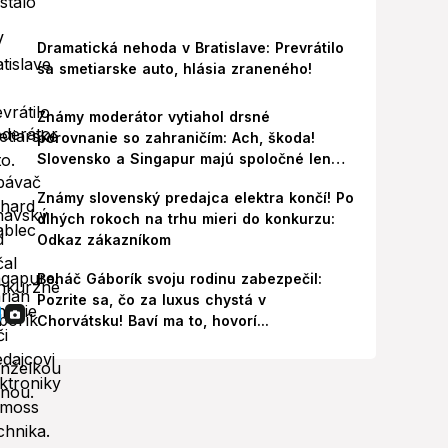
Dramatická nehoda v Bratislave: Prevrátilo
sa smetiarske auto, hlásia zraneného!
Známy moderátor vytiahol drsné
porovnanie so zahraničím: Ach, škoda!
Slovensko a Singapur majú spoločné len
jedno
Známy slovenský predajca elektra končí! Po
dlhých rokoch na trhu mieri do konkurzu:
Odkaz zákazníkom
Boháč Gáborík svoju rodinu zabezpečil:
Pozrite sa, čo za luxus chystá v
Chorvátsku! Baví ma to, hovorí...