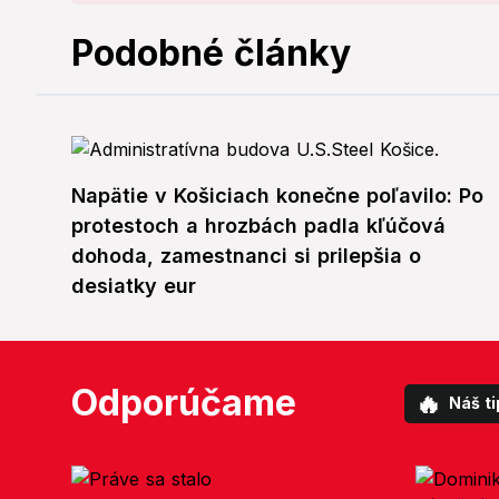
Podobné články
Napätie v Košiciach konečne poľavilo: Po
protestoch a hrozbách padla kľúčová
dohoda, zamestnanci si prilepšia o
desiatky eur
Odporúčame
🔥
Náš ti