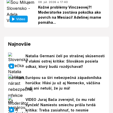
08. júl. 2026 o 17:40
Kožné problémy Vinczeovej?!
Moderátorke zostáva pokožka ako
povrch na Mesiaci! Adelinej mame
Video
pomáha...
Najnovšie
Natalia Germani čelí po strašnej skúsenosti
s vlakmi ostrej kritike: Slovákom posiela
odkaz, ktorý budú rozdýchavať!
Európou sa šíri nebezpečná západonílska
horúčka: Hlási ju už aj Nemecko, väčšina
ľudí ani netuší, že ju má!
VIDEO Juraj Bača zverejnil, čo mu robí
synček! Namiesto smiechu prišla tvrdá
kritika: Treba zasiahnuť, to nesmie