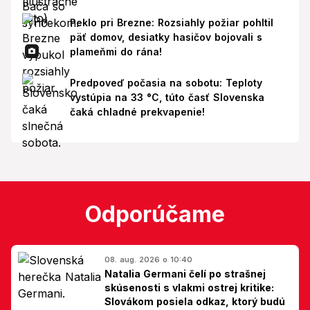
Peklo pri Brezne: Rozsiahly požiar pohltil
päť domov, desiatky hasičov bojovali s
plameňmi do rána!
Predpoveď počasia na sobotu: Teploty
vystúpia na 33 °C, túto časť Slovenska
čaká chladné prekvapenie!
Odporúčame
08. aug. 2026 o 10:40
Natalia Germani čelí po strašnej
skúsenosti s vlakmi ostrej kritike:
Slovákom posiela odkaz, ktorý budú