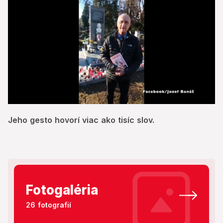
0
seconds
Jeho gesto hovorí viac ako tisíc slov.
of
1
minute,
26
seconds
Fotogaléria
26 fotografií