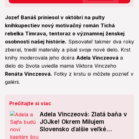
Jozef Banáš priniesol v októbri na pulty
kníhkupectiev nový motivačný román Tichá
rebelka Timrava, tentoraz o významnej ženskej
osobnosti našej histórie.
Spisovateľ takmer dva roky
zbieral, triedil materiály a písal svoje nové dielo. Krst
knihy moderovala jeho dcéra
Adela Vinczeová
a
dielo do života uviedla mama Viktora Vinczeho
Renáta Vinczeová.
Fotky z krstu si môžete pozrieť v
galérii.
Prečítajte si viac
Adela Vinczeová: Zlatá baňa v
JOJke! Okrem Milujem
Slovensko ďalšie veľké
prekvapenie: O tomto diváci