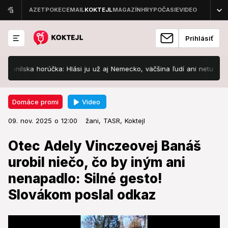
Prihlásiť
a horúčka: Hlási ju už aj Nemecko, väčšina ľudí ani netuší, že ju má!
Video
Domáce promi
09. nov. 2025 o 12:00
Domáce promi
09. nov. 2025 o 12:00
Otec Adely Vinczeovej Banáš
žani,
TASR,
Koktejl
urobil niečo, čo by iným ani
Otec Adely Vinczeovej Banáš
nenapadlo: Silné gesto! Slovákom
urobil niečo, čo by iným ani
poslal odkaz
nenapadlo: Silné gesto!
Slovákom poslal odkaz
Jeho gesto hovorí viac ako tisíc slov.