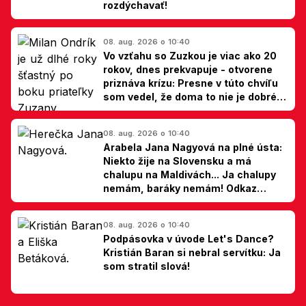
rozdýchavať!
08. aug. 2026 o 10:40
Vo vzťahu so Zuzkou je viac ako 20
rokov, dnes prekvapuje - otvorene
priznáva krízu: Presne v túto chvíľu
som vedel, že doma to nie je dobré,
hovorí Milan Ondrík
08. aug. 2026 o 10:40
Arabela Jana Nagyová na plné ústa:
Niekto žije na Slovensku a má
chalupu na Maldivách... Ja chalupy
nemám, baráky nemám! Odkaz
Slovákom
08. aug. 2026 o 10:40
Podpásovka v úvode Let's Dance?
Kristián Baran si nebral servítku: Ja
som stratil slová!