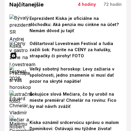
Najčítanejšie
4 hodiny
72 hodín
Exprezident Kiska je oficiálne na
dôchodku: Aká penzia mu cinkne na účet?
Nemám dôvod ju tajiť
Odštartoval Lovestream Festival a ľudia
zažili šok: Pozrite na CENY za halušky,
strapačky či pirohy! FOTO
Veľký sobotný horoskop: Levy zažiaria v
spoločnosti, jedno znamenie si musí dať
pozor na skryté napätie!
Šokujúce slová Mečiara, čo by urobil na
mieste premiéra! Chmelár na rovinu: Fico
by mal návrh zvážiť
Kiska oznámil srdcervúcu správu o malom
Dominikovi: Ostávajú mu týždne života!