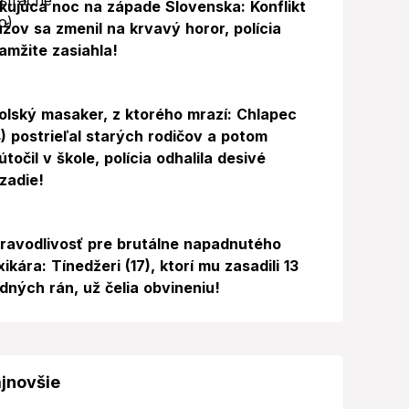
kujúca noc na západe Slovenska: Konflikt
žov sa zmenil na krvavý horor, polícia
amžite zasiahla!
Foto
olský masaker, z ktorého mrazí: Chlapec
4) postrieľal starých rodičov a potom
útočil v škole, polícia odhalila desivé
zadie!
ravodlivosť pre brutálne napadnutého
xikára: Tínedžeri (17), ktorí mu zasadili 13
dných rán, už čelia obvineniu!
jnovšie