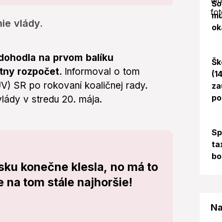
Šo
mu
ie vlády.
ok
 dohodla na prvom balíku
Šk
átny rozpočet.
Informoval o tom
(1
V) SR po rokovaní koaličnej rady.
za
po
lády v stredu 20. mája.
Sp
ta
bo
sku konečne klesla, no má to
 na tom stále najhoršie!
Na