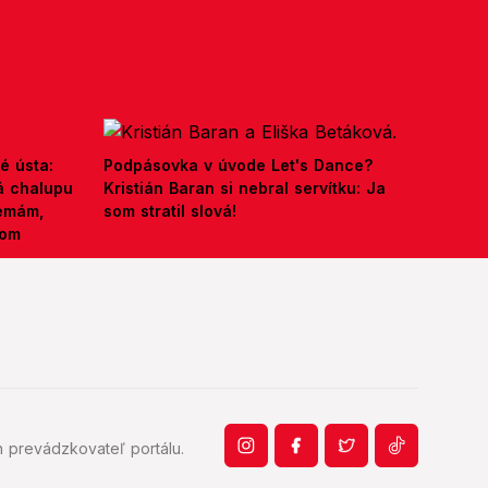
é ústa:
Podpásovka v úvode Let's Dance?
á chalupu
Kristián Baran si nebral servítku: Ja
nemám,
som stratil slová!
kom
 prevádzkovateľ portálu.