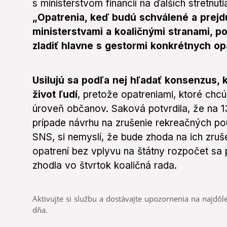
s ministerstvom financií na ďalších stretnuti
„Opatrenia, keď budú schválené a prej
ministerstvami a koaličnými stranami, 
zladiť hlavne s gestormi konkrétnych op
Usilujú sa podľa nej hľadať konsenzus, 
život ľudí
, pretože opatreniami, ktoré chcú
úroveň občanov. Saková potvrdila, že na 1
prípade návrhu na zrušenie rekreačných pou
SNS, si nemyslí, že bude zhoda na ich zruš
opatrení bez vplyvu na štátny rozpočet sa 
zhodla vo štvrtok koaličná rada.
Aktivujte si službu a dostávajte upozornenia na najdôle
dňa.