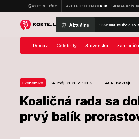
⏰
Aktuálne
Šokujúca noc na západe Slovenska: Konflikt mužov sa zmenil na krvav
Domov
Celebrity
Slovensko
Zahraniči
Ekonomika
14. máj. 2026 o 18:05
TASR,
Koktejl
Koaličná rada sa do
14. máj. 2026 o 18:05
Ekonomika
prvý balík prorasto
Koaličná rada