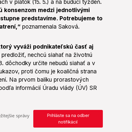
ach v piatok (15. 5.) a na budúci týždeň.
dú konsenzom medzi jednotlivými
postupne predstavíme. Potrebujeme to
atrení,“
poznamenala Saková.
ktorý vyváži podnikateľskú časť aj
 predložiť, nechcú siahať na životnú
3. dôchodky určite nebudú siahať a v
kazov, proti čomu je koaličná strana
ení. Na prvom balíku prorastových
podľa informácií Úradu vlády (ÚV) SR
žitejšie správy
Prihláste sa na odber
notifikácií