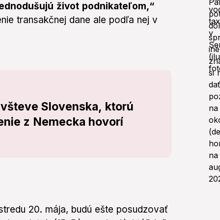
zjednodušujú život podnikateľom,“
nie transakčnej dane ale podľa nej v
všteve Slovenska, ktorú
senie z Nemecka hovorí
v stredu 20. mája, budú ešte posudzovať