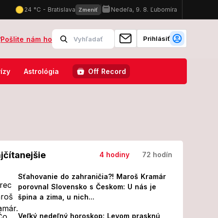
Prihlásiť
?
Pošlite nám ho
nerife, ceny nápojov sú HITOM: Všetko je lacnejšie ako v Chorvátsk
ízy
Astrológia
Off Record
jčítanejšie
4 hodiny
72 hodín
Sťahovanie do zahraničia?! Maroš Kramár
porovnal Slovensko s Českom: U nás je
špina a zima, u nich...
Veľký nedeľný horoskop: Levom prasknú