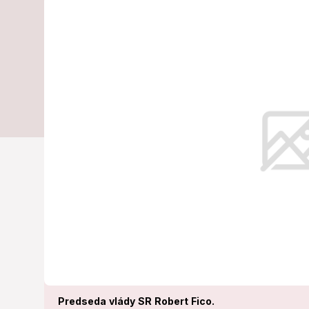
stole je prvý 
prorastových 
Tento balík bude predložený na ro
Predseda vlády SR Robert Fico.