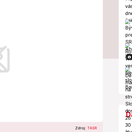
balík
opatrení!
kovanie vlády.
Ď
Zdroj:
TASR