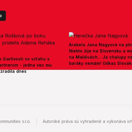
p
Arabela Jana Nagyová na pln
Niekto žije na Slovensku a m
na Maldivách... Ja chalupy 
 žiarlivosti vo vzťahu s
baráky nemám! Odkaz Slová
artnerom - jedna vec mu
ezradila dnes
mmunities s.r.o.
Autorské práva sú vyhradené a vykonáva ich