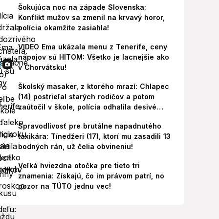
Šokujúca noc na západe Slovenska:
Konflikt mužov sa zmenil na krvavý horor,
polícia okamžite zasiahla!
VIDEO Ema ukázala menu z Tenerife, ceny
nápojov sú HITOM: Všetko je lacnejšie ako
v Chorvátsku!
Školský masaker, z ktorého mrazí: Chlapec
(14) postrieľal starých rodičov a potom
zaútočil v škole, polícia odhalila desivé
pozadie!
Spravodlivosť pre brutálne napadnutého
taxikára: Tínedžeri (17), ktorí mu zasadili 13
bodných rán, už čelia obvineniu!
Veľká hviezdna otočka pre tieto tri
znamenia: Získajú, čo im právom patrí, no
pozor na TÚTO jednu vec!