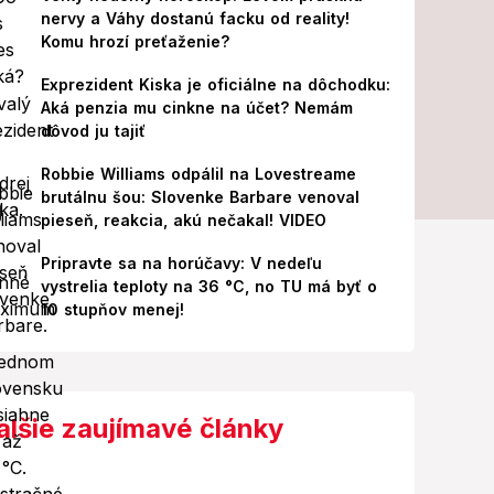
nervy a Váhy dostanú facku od reality!
Komu hrozí preťaženie?
Exprezident Kiska je oficiálne na dôchodku:
Aká penzia mu cinkne na účet? Nemám
dôvod ju tajiť
Robbie Williams odpálil na Lovestreame
brutálnu šou: Slovenke Barbare venoval
pieseň, reakcia, akú nečakal! VIDEO
Pripravte sa na horúčavy: V nedeľu
vystrelia teploty na 36 °C, no TU má byť o
10 stupňov menej!
alšie zaujímavé články