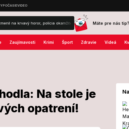
Máte pre nás tip
ý horor, polícia okamžite zasiahla!
VIDEO Ema ukázala menu z Te
e
Zaujímavosti
Krimi
Šport
Zdravie
Videá
Kv
hodla: Na stole je
Na
vých opatrení!
 sa dohodla: Na