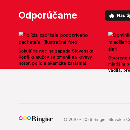
Odporúčame
🔥
Náš ti
Šokujúca noc na západe Slovenska:
Konflikt mužov sa zmenil na krvavý
Otvorene o
horor, polícia okamžite zasiahla!
mladším p
vadila, pr
© 2010 - 2026 Ringier Slovakia Co