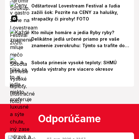
Odštartoval Lovestream Festival a ľudia
zažili šok: Pozrite na CENY za halušky,
strapačky či pirohy! FOTO
Kto miluje homáre a jedia Ryby ryby?
Delikátne jedlá určené priamo pre vaše
znamenie zverokruhu: Týmto sa trafíte do
ich chutí!
Sobota prinesie vysoké teploty: SHMÚ
vydala výstrahy pre viacero okresov
Odporúčame
07. aug. 2026 o 22:57