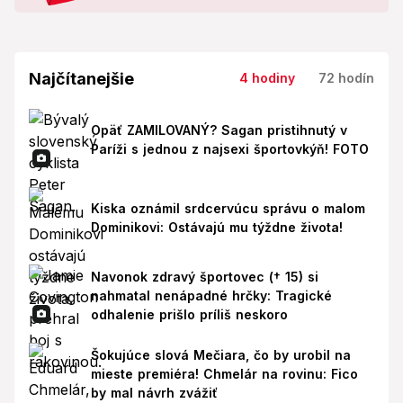
Najčítanejšie
4 hodiny
72 hodín
Opäť ZAMILOVANÝ? Sagan pristihnutý v
Paríži s jednou z najsexi športovkýň! FOTO
Kiska oznámil srdcervúcu správu o malom
Dominikovi: Ostávajú mu týždne života!
Navonok zdravý športovec († 15) si
nahmatal nenápadné hrčky: Tragické
odhalenie prišlo príliš neskoro
Šokujúce slová Mečiara, čo by urobil na
mieste premiéra! Chmelár na rovinu: Fico
by mal návrh zvážiť