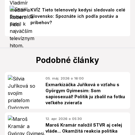
KVÍZ Tieto telenovely kedysi sledovalo celé
Slovensko: Spoznáte ich podľa postáv a
príbehov?
Podobné články
05. máj. 2026 o 16:00
Exmarkizáčka Juříková o vzťahu s
Györgym Gyimesim: Som
sapiosexuál! Politik ju zbalil na fotku
veľkého zvieraťa
12. apr. 2026 o 05:30
Maroš Kramár naložil STVR aj celej
vláde... Okamžitá reakcia politika