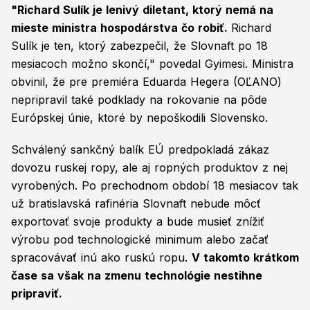
"Richard Sulík je lenivý diletant, ktorý nemá na
mieste ministra hospodárstva čo robiť.
Richard
Sulík je ten, ktorý zabezpečil, že Slovnaft po 18
mesiacoch možno skončí," povedal Gyimesi. Ministra
obvinil, že pre premiéra Eduarda Hegera (OĽANO)
nepripravil také podklady na rokovanie na pôde
Európskej únie, ktoré by nepoškodili Slovensko.
Schválený sankčný balík EÚ predpokladá zákaz
dovozu ruskej ropy, ale aj ropných produktov z nej
vyrobených. Po prechodnom období 18 mesiacov tak
už bratislavská rafinéria Slovnaft nebude môcť
exportovať svoje produkty a bude musieť znížiť
výrobu pod technologické minimum alebo začať
spracovávať inú ako ruskú ropu.
V takomto krátkom
čase sa však na zmenu technológie nestihne
pripraviť.