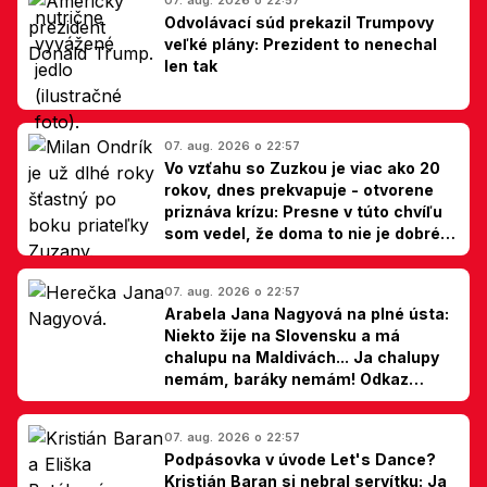
Odvolávací súd prekazil Trumpovy
veľké plány: Prezident to nenechal
len tak
07. aug. 2026 o 22:57
Vo vzťahu so Zuzkou je viac ako 20
rokov, dnes prekvapuje - otvorene
priznáva krízu: Presne v túto chvíľu
som vedel, že doma to nie je dobré,
hovorí Milan Ondrík
07. aug. 2026 o 22:57
Arabela Jana Nagyová na plné ústa:
Niekto žije na Slovensku a má
chalupu na Maldivách... Ja chalupy
nemám, baráky nemám! Odkaz
Slovákom
07. aug. 2026 o 22:57
Podpásovka v úvode Let's Dance?
Kristián Baran si nebral servítku: Ja