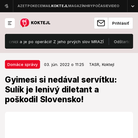
Prihlásiť
ici a je po operácii! Z jeho prvých slov MRAZÍ
Odštartoval Lovest
03. jún. 2022 o 11:25
Domáce správy
Domáce správy
03. jún. 2022 o 11:25
TASR,
Koktejl
Gyimesi si nedával servítku: Sulík
Gyimesi si nedával servítku:
je lenivý diletant a poškodil
Sulík je lenivý diletant a
Slovensko!
poškodil Slovensko!
Šéf rezortu hospodárstva by mal podľa poslanca
OĽANO odstúpiť.