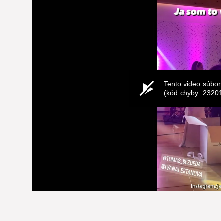
Tento video súbor
(kód chyby: 2320
0
seconds
of
0