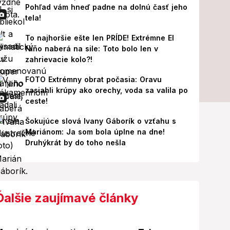
Pohľad vám hneď padne na dolnú časť jeho
tela!
To najhoršie ešte len PRÍDE! Extrémne El
Niño naberá na sile: Toto bolo len v
zahrievacie kolo?!
FOTO Extrémny obrat počasia: Oravu
zasiahli krúpy ako orechy, voda sa valila po
ceste!
Šokujúce slová Ivany Gáborík o vzťahu s
Mariánom: Ja som bola úplne na dne!
Druhýkrát by do toho nešla
Ďalšie zaujímavé články