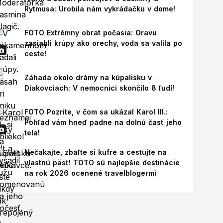
Rytmusa: Urobila nám vykrádačku v dome!
FOTO Extrémny obrat počasia: Oravu
zasiahli krúpy ako orechy, voda sa valila po
ceste!
Záhada okolo drámy na kúpalisku v
Diakovciach: V nemocnici skončilo 8 ľudí!
FOTO Pozrite, v čom sa ukázal Karol III.:
Pohľad vám hneď padne na dolnú časť jeho
tela!
Nečakajte, zbaľte si kufre a cestujte na
vlastnú päsť! TOTO sú najlepšie destinácie
na rok 2026 ocenené travelblogermi