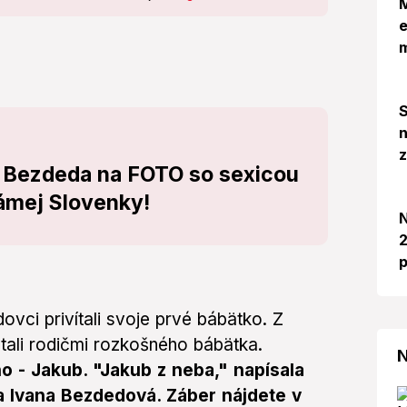
M
e
S
n
 Bezdeda na FOTO so sexicou
ámej Slovenky!
N
2
p
vci privítali svoje prvé bábätko. Z
tali rodičmi rozkošného bábätka.
N
o - Jakub. "Jakub z neba," napísala
 Ivana Bezdedová. Záber nájdete v