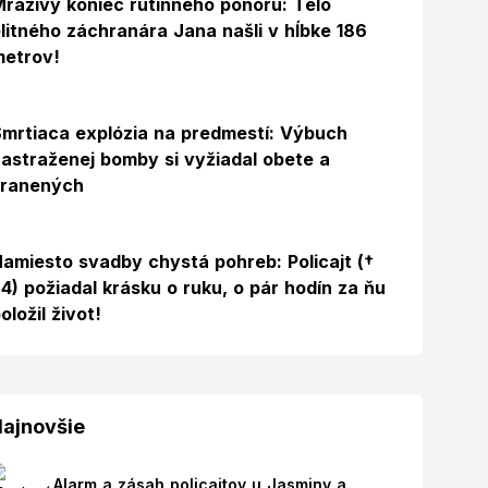
razivý koniec rutinného ponoru: Telo
litného záchranára Jana našli v hĺbke 186
metrov!
mrtiaca explózia na predmestí: Výbuch
astraženej bomby si vyžiadal obete a
zranených
amiesto svadby chystá pohreb: Policajt (†
4) požiadal krásku o ruku, o pár hodín za ňu
oložil život!
ajnovšie
Alarm a zásah policajtov u Jasminy a