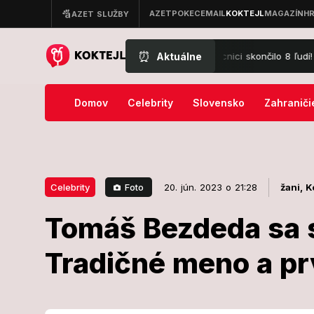
⏰
Aktuálne
kúpalisku v Diakovciach: V nemocnici skončilo 8 ľudí!
FOTO Pozri
Domov
Celebrity
Slovensko
Zahraniči
Foto
Celebrity
20. jún. 2023 o 21:28
žani,
K
Tomáš Bezdeda sa s
20. jún. 2023 o 21:28
Celebrity
Tradičné meno a p
Tomáš Bezded