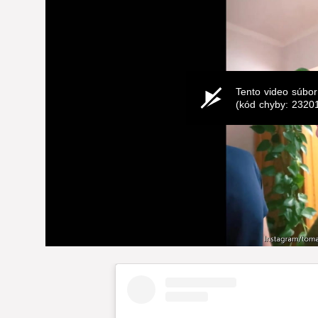
Tento video súbor
(kód chyby: 2320
0
seconds
of
0
seconds
Volume
0%