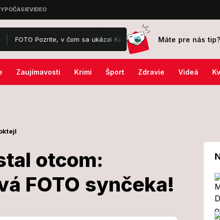
Máte pre nás tip
te, v čom sa ukázal Karol III.: Pohľad vám hneď padne na dolnú časť 
e
Zaujímavosti
Krimi
Šport
Zdravie
Videá
Kv
oktejl
tal otcom:
N
rvá FOTO synčeka!
a sa stal