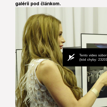
galérii pod článkom.
Tento video súbor
(kód chyby: 2320