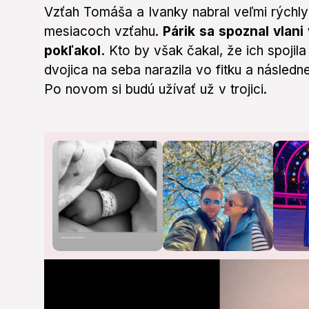
seconds
Volume
Vzťah Tomáša a Ivanky nabral veľmi rýchly 
0%
mesiacoch vzťahu.
Párik sa spoznal vlani 
pokľakol.
Kto by však čakal, že ich spojila 
dvojica na seba narazila vo fitku a následne
Po novom si budú užívať už v trojici.