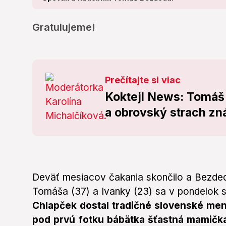
Gratulujeme!
Prečítajte si viac
Koktejl News: Tomáš
a obrovský strach zn
Deväť mesiacov čakania skončilo a Bezdedo
Tomáša (37) a Ivanky (23) sa v pondelok s
Chlapček dostal tradičné slovenské men
pod prvú fotku bábätka šťastná mamička