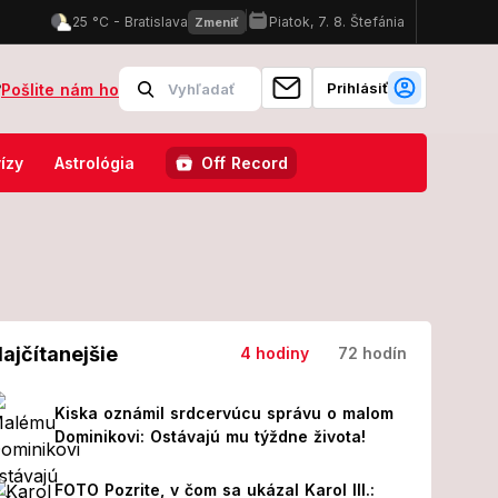
Prihlásiť
?
Pošlite nám ho
jeho tela!
Nečakajte, zbaľte si kufre a cestujte na vlastnú päsť!
ízy
Astrológia
Off Record
ajčítanejšie
4 hodiny
72 hodín
Kiska oznámil srdcervúcu správu o malom
Dominikovi: Ostávajú mu týždne života!
FOTO Pozrite, v čom sa ukázal Karol III.: