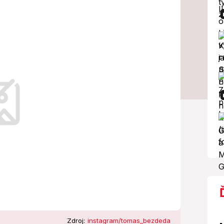
čné meno a prvá
a!
Zdroj:
instagram/tomas_bezdeda