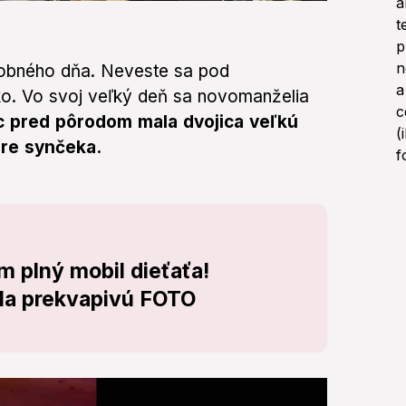
dobného dňa. Neveste sa pod
ko. Vo svoj veľký deň sa novomanželia
 pred pôrodom mala dvojica veľkú
pre synčeka.
 plný mobil dieťaťa!
la prekvapivú FOTO