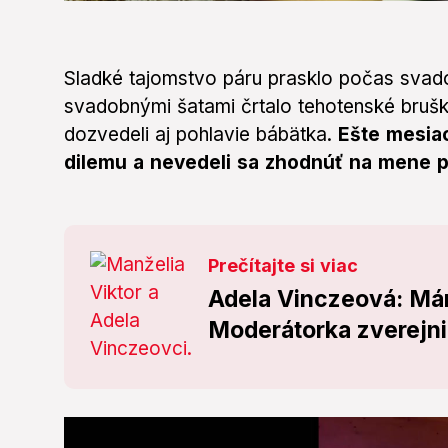
0
seconds
of
0
seconds
Volume
Sladké tajomstvo páru prasklo počas sva
0%
svadobnými šatami črtalo tehotenské bruš
dozvedeli aj pohlavie bábätka.
Ešte mesiac
dilemu a nevedeli sa zhodnúť na mene 
Prečítajte si viac
Adela Vinczeová: Mám
Moderátorka zverejni