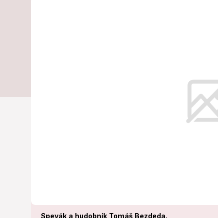
otcom: Tradi
FOTO synček
Gratulujeme!
Spevák a hudobník Tomáš Bezdeda.