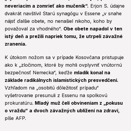
neveriacim a zomrieť ako mučeník“.
Erjon S. údajne
dvakrát navštívil Starú synagógu v Essene „v snahe
nájsť ďalšie obete, no nenašiel nikoho, koho by
považoval za vhodného“.
Obe obete napadol v ten
istý deň a prežili napriek tomu, že utrpeli závažné
zranenia.
K útokom nožom sa v prípade Kosovčana pristupuje
ako k „zločinom, ktoré by mohli ovplyvniť vnútornú
bezpečnosť Nemecka“, keďže
mladík konal na
základe radikálnych islamistických presvedčení.
Vzhľadom na „osobitú dôležitosť prípadu“
vyšetrovanie presunuli z Essenu na spolkovú
prokuratúru.
Mladý muž čelí obvineniam z „pokusu
o vraždu“ a dvoch závažných ublížení na zdraví,
píše AFP.