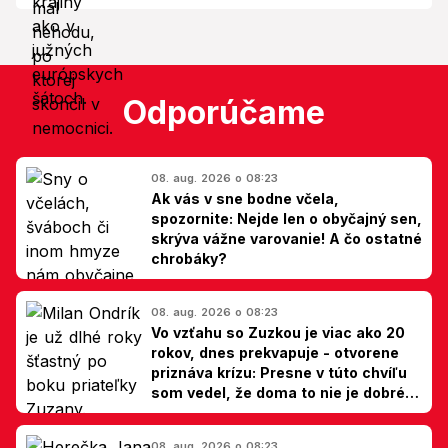
Odporúčame
08. aug. 2026 o 08:23
Ak vás v sne bodne včela,
spozornite: Nejde len o obyčajný sen,
skrýva vážne varovanie! A čo ostatné
chrobáky?
08. aug. 2026 o 08:23
Vo vzťahu so Zuzkou je viac ako 20
rokov, dnes prekvapuje - otvorene
priznáva krízu: Presne v túto chvíľu
som vedel, že doma to nie je dobré,
hovorí Milan Ondrík
08. aug. 2026 o 08:23