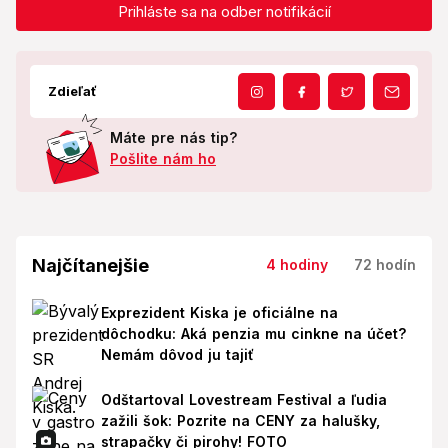
Prihláste sa na odber notifikácií
Zdieľať
Máte pre nás tip?
Pošlite nám ho
Najčítanejšie
4 hodiny
72 hodín
Exprezident Kiska je oficiálne na
dôchodku: Aká penzia mu cinkne na účet?
Nemám dôvod ju tajiť
Odštartoval Lovestream Festival a ľudia
zažili šok: Pozrite na CENY za halušky,
strapačky či pirohy! FOTO