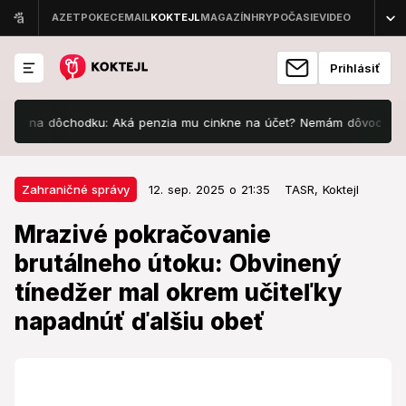
Prihlásiť
 na dôchodku: Aká penzia mu cinkne na účet? Nemám dôvod ju tajiť
12. sep. 2025 o 21:35
Zahraničné správy
Zahraničné správy
12. sep. 2025 o 21:35
TASR,
Koktejl
Mrazivé pokračovanie brutálneho
Mrazivé pokračovanie
útoku: Obvinený tínedžer mal
brutálneho útoku: Obvinený
okrem učiteľky napadnúť ďalšiu
tínedžer mal okrem učiteľky
obeť
napadnúť ďalšiu obeť
Radikalizovaný mladík čelí vážnym obvineniam.