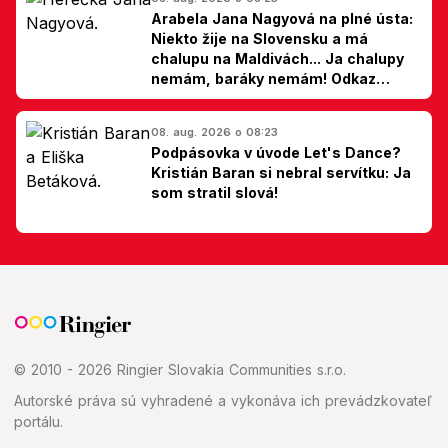
Arabela Jana Nagyová na plné ústa:
Niekto žije na Slovensku a má
chalupu na Maldivách... Ja chalupy
nemám, baráky nemám! Odkaz
Slovákom
08. aug. 2026 o 08:23
Podpásovka v úvode Let's Dance?
Kristián Baran si nebral servítku: Ja
som stratil slová!
© 2010 - 2026 Ringier Slovakia Communities s.r.o.
Autorské práva sú vyhradené a vykonáva ich prevádzkovateľ
portálu.