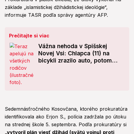
základe „islamistickej džihádistickej ideológie“,
informuje TASR podľa správy agentúry AFP.
Prečítajte si viac
Vážna nehoda v Spišskej
Novej Vsi: Chlapca (11) na
bicykli zrazilo auto, potom
prišlo niečo nečakané
Sedemnásťročného Kosovčana, ktorého prokuratúra
identifikovala ako Erjon S., polícia zadržala po útoku
na strednej škole 5. septembra. Podľa prokuratúry si
„vytvoril plán viesť džihád (svätú vojnu) proti