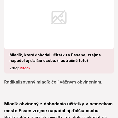
Mladík, ktorý dobodal učiteľku v Essene, zrejme
napadol aj ďalšiu osobu. (ilustračné foto)
Zdroj:
iStock
Radikalizovaný mladík čelí vážnym obvineniam.
Mladík obvinený z dobodania učiteľky v nemeckom
meste Essen zrejme napadol aj ďalšiu osobu.
Prokuratúra v piatok uviedla, že útoky vykonal na