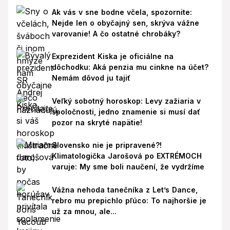
Ak vás v sne bodne včela, spozornite:
Nejde len o obyčajný sen, skrýva vážne
varovanie! A čo ostatné chrobáky?
Exprezident Kiska je oficiálne na
dôchodku: Aká penzia mu cinkne na účet?
Nemám dôvod ju tajiť
Veľký sobotný horoskop: Levy zažiaria v
spoločnosti, jedno znamenie si musí dať
pozor na skryté napätie!
Slovensko nie je pripravené?!
Klimatologička Jarošová po EXTRÉMOCH
varuje: My sme boli naučení, že vydržíme
Vážna nehoda tanečníka z Let’s Dance,
rebro mu prepichlo pľúco: To najhoršie je
už za mnou, ale...