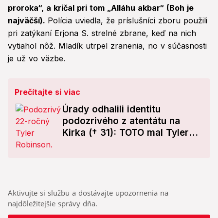
proroka“, a kričal pri tom „Alláhu akbar“ (Boh je
najväčší).
Polícia uviedla, že príslušníci zboru použili
pri zatýkaní Erjona S. strelné zbrane, keď na nich
vytiahol nôž. Mladík utrpel zranenia, no v súčasnosti
je už vo väzbe.
Prečítajte si viac
Úrady odhalili identitu
podozrivého z atentátu na
Kirka († 31): TOTO mal Tyler
urobiť pred útokom!
Aktivujte si službu a dostávajte upozornenia na
najdôležitejšie správy dňa.