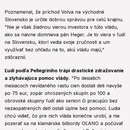
Poznamenal, že príchod Volva na východné
Slovensko je určite dobrou správou pre celú krajinu.
"Nie je však žiadnou vierou investora v túto vládu,
ako sa naivne domnieva pán Heger. Je to viera v ľudí
na Slovensku, ktorí vedia svoje zručnosti a um
využívať bez ohľadu na to, akú vládu majú,"
zdôraznil.
Ľudí podľa Pellegriniho trápi drastické zdražovanie
a zlyhávajúca pomoc vlády.
"Po desiatich
mesiacoch nevídaného rastu cien dostali deti navyše
po 75 eur, zopár ohrozených skupín po 100 a
obrovské skupiny ľudí ako seniori či pracujúci bez
nezaopatrených detí ostali úplne bez pomoci. Ľudia
chcú vidieť, čo pre nich vláda konečne urobí, a nie
pozerať sa na klamárske bilbordy OĽANO a počúvať