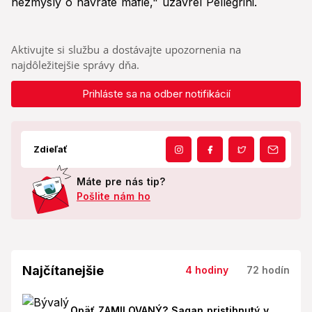
nezmysly o návrate mafie," uzavrel Pellegrini.
Aktivujte si službu a dostávajte upozornenia na
najdôležitejšie správy dňa.
Prihláste sa na odber notifikácií
Zdieľať
Máte pre nás tip?
Pošlite nám ho
Najčítanejšie
4 hodiny
72 hodín
Opäť ZAMILOVANÝ? Sagan pristihnutý v