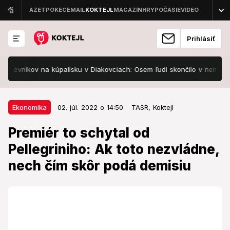
Prihlásiť
vníkov na kúpalisku v Diakovciach: Osem ľudí skončilo v nemocnici, 
02. júl. 2022 o 14:50
Ekonomika
Ekonomika
02. júl. 2022 o 14:50
TASR,
Koktejl
Premiér to schytal od Pellegriniho:
Premiér to schytal od
Ak toto nezvládne, nech čím skôr
Pellegriniho: Ak toto nezvládne,
podá demisiu
nech čím skôr podá demisiu
Predseda vlády by mal podľa Pellegriniho pochopiť,
čo je jeho skutočnou úlohou.