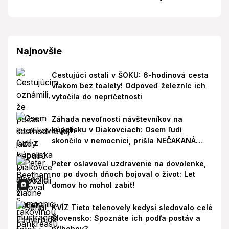
Najnovšie
Cestujúci ostali v ŠOKU: 6-hodinová cesta
vlakom bez toalety! Odpoveď železníc ich
vytočila do nepríčetnosti
Záhada nevoľnosti návštevníkov na
kúpalisku v Diakovciach: Osem ľudí
skončilo v nemocnici, prišla NEČAKANÁ
správa!
Peter oslavoval uzdravenie na dovolenke,
no po dvoch dňoch bojoval o život: Let
domov ho mohol zabiť!
KVÍZ Tieto telenovely kedysi sledovalo celé
Slovensko: Spoznáte ich podľa postáv a
príbehov?