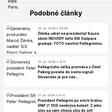
Podobné články
28. júl. 2026 o 09:46
Žilinka udrel na prezidenta! Kauza
okolo NEHODY šéfa SIS Gašpara
graduje: TOTO navrhol Pellegrinimu
25. júl. 2026 o 13:11
Pellegriniho veľká premiéra v Číne!
Peking posiela do sveta signál:
Slovensko je pre nás...
21. júl. 2026 o 15:11
Prezident Pellegrini po smrti hrdinu
SNP († 103) neskrýva bolesť: Z jeho
slov sa vám vtisnú slzy do očí!