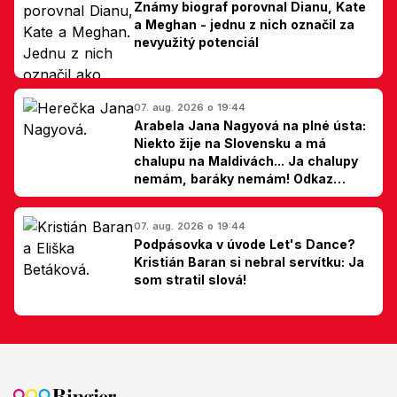
Známy biograf porovnal Dianu, Kate
a Meghan - jednu z nich označil za
nevyužitý potenciál
07. aug. 2026 o 19:44
Arabela Jana Nagyová na plné ústa:
Niekto žije na Slovensku a má
chalupu na Maldivách... Ja chalupy
nemám, baráky nemám! Odkaz
Slovákom
07. aug. 2026 o 19:44
Podpásovka v úvode Let's Dance?
Kristián Baran si nebral servítku: Ja
som stratil slová!