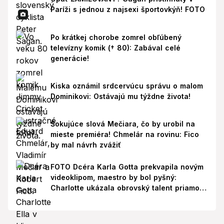
Paríži s jednou z najsexi športovkýň! FOTO
Po krátkej chorobe zomrel obľúbený
televízny komik († 80): Zabával celé
generácie!
Kiska oznámil srdcervúcu správu o malom
Dominikovi: Ostávajú mu týždne života!
Šokujúce slová Mečiara, čo by urobil na
mieste premiéra! Chmelár na rovinu: Fico
by mal návrh zvážiť
FOTO Dcéra Karla Gotta prekvapila novým
videoklipom, maestro by bol pyšný:
Charlotte ukázala obrovský talent priamo v
Paríži!