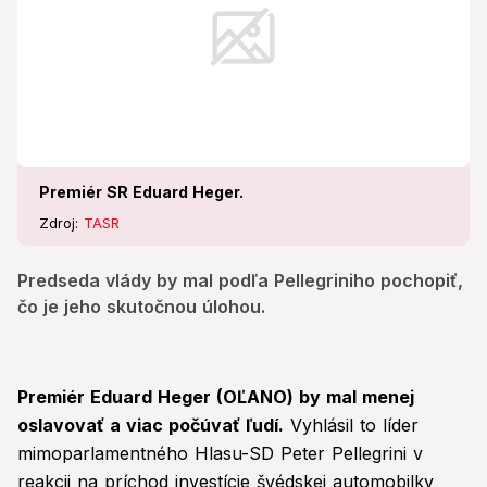
Premiér SR Eduard Heger.
Zdroj:
TASR
Predseda vlády by mal podľa Pellegriniho pochopiť,
čo je jeho skutočnou úlohou.
Premiér Eduard Heger (OĽANO) by mal menej
oslavovať a viac počúvať ľudí.
Vyhlásil to líder
mimoparlamentného Hlasu-SD Peter Pellegrini v
reakcii na príchod investície švédskej automobilky