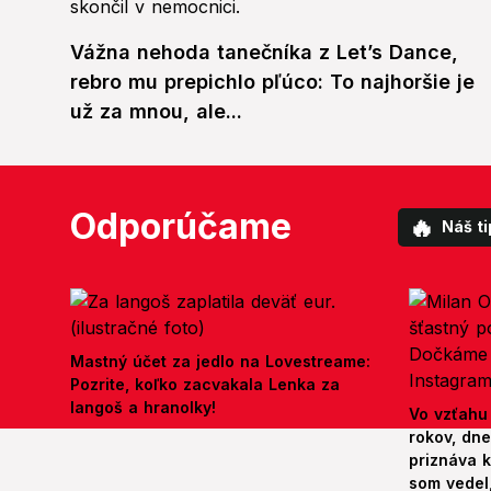
Vážna nehoda tanečníka z Let’s Dance,
rebro mu prepichlo pľúco: To najhoršie je
už za mnou, ale...
Odporúčame
🔥
Náš ti
Mastný účet za jedlo na Lovestreame:
Pozrite, koľko zacvakala Lenka za
langoš a hranolky!
Vo vzťahu
rokov, dn
priznáva k
som vedel,