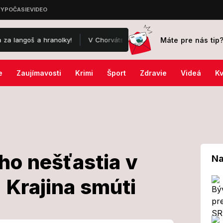
Máte pre nás tip
š a hranolky!
V Chorvátsku vyleteli ceny zeleniny do extrému, alar
e
Zaujímavosti
Krimi
Šport
Zdravie
Videá
Kv
ého nešťastia v
Na
 Krajina smúti
í lodného