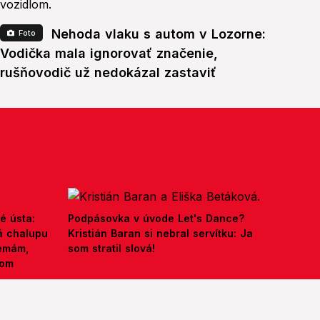
Nehoda vlaku s autom v Lozorne:
Foto
Vodička mala ignorovať značenie,
rušňovodič už nedokázal zastaviť
é ústa:
Podpásovka v úvode Let's Dance?
á chalupu
Kristián Baran si nebral servítku: Ja
nemám,
som stratil slová!
kom