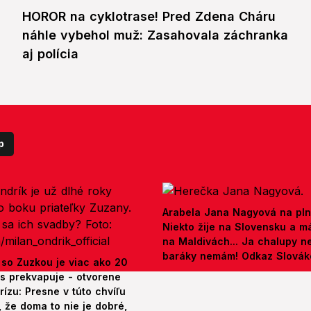
HOROR na cyklotrase! Pred Zdena Cháru
náhle vybehol muž: Zasahovala záchranka
aj polícia
p
Arabela Jana Nagyová na pln
Niekto žije na Slovensku a m
na Maldivách... Ja chalupy 
baráky nemám! Odkaz Slová
 so Zuzkou je viac ako 20
es prekvapuje - otvorene
rízu: Presne v túto chvíľu
 že doma to nie je dobré,