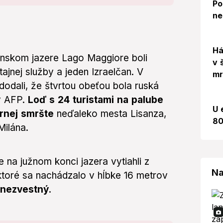
Po
ne
Há
ianskom jazere Lago Maggiore boli
v 
ajnej služby a jeden Izraelčan. V
mr
dodali, že štvrtou obeťou bola ruská
y AFP.
Loď s 24 turistami na palube
U 
ernej smršte
neďaleko mesta Lisanza,
80
Milána.
e na južnom konci jazera vytiahli z
Na
o, ktoré sa nachádzalo v hĺbke 16 metrov
o nezvestný
.