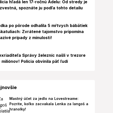
lícia hľadá len 17-ročnú Adelu: Od stredy je
zvestná, spoznáte ju podľa tohto detailu
dka po pôrode odhalila 5 mŕtvych bábätiek
škatuliach: Zvrátené tajomstvo pripomína
azivé prípady z minulosti!
exriaditeľa Správy železníc našli v trezore
 miliónov! Polícia obvinila päť ľudí
jnovšie
Mastný účet za jedlo na Lovestreame:
Pozrite, koľko zacvakala Lenka za langoš a
hranolky!