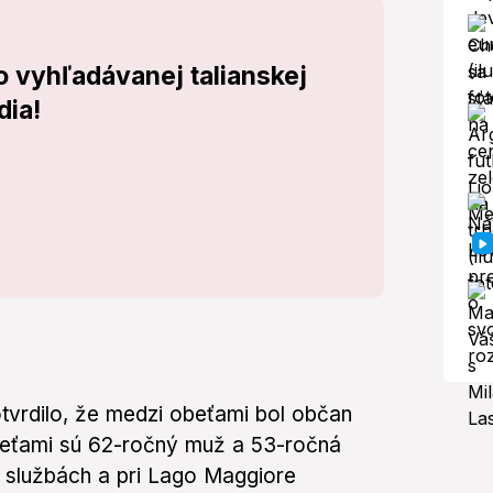
o vyhľadávanej talianskej
dia!
otvrdilo, že medzi obeťami bol občan
beťami sú 62-ročný muž a 53-ročná
h službách a pri Lago Maggiore