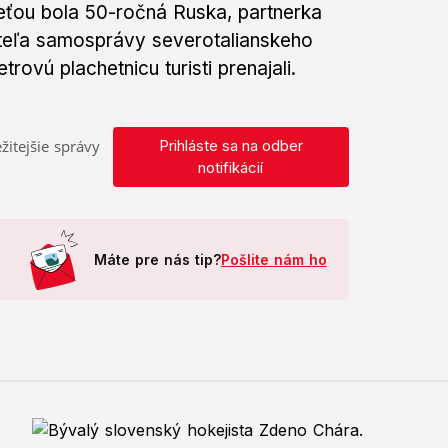
beťou bola 50-ročná Ruska, partnerka
iteľa samosprávy severotalianskeho
rovú plachetnicu turisti prenajali.
žitejšie správy
Prihláste sa na odber
notifikácií
Máte pre nás tip?
Pošlite nám ho