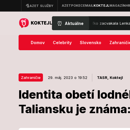
⏰
Aktuálne
et za jedlo na Lovestreame: Pozrite, koľko zacvakala Lenka za lango
Domov
Celebrity
Slovensko
Zahraniči
Zahraničie
29. máj. 2023 o 19:52
TASR,
Koktejl
Identita obetí lodn
29. máj. 2023 o 19:52
Zahraničie
Taliansku je známa:
Identita obet