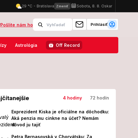
Prihlásiť
?
Pošlite nám ho
mujúci prípad seniorky: Dôchodok 503 €, kilogram stál... Šialené!
ízy
Astrológia
Off Record
jčítanejšie
4 hodiny
72 hodín
Exprezident Kiska je oficiálne na dôchodku:
Aká penzia mu cinkne na účet? Nemám
dôvod ju tajiť
Petra Bernasovská v Chorvátsku: Za