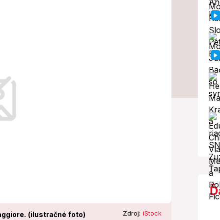
aliansku je
na smúti
stný.
Ď
Zdroj:
iStock
ggiore. (ilustračné foto)