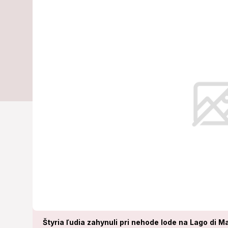
nešťastia v T
známa: Kraji
Podľa úradov už nie je nikto nezve
Štyria ľudia zahynuli pri nehode lode na Lago di Ma