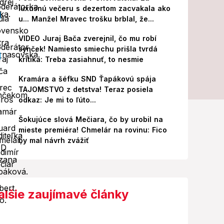
luxusnú večeru s dezertom zacvakala ako
u... Manžel Mravec trošku brblal, že...
VIDEO Juraj Bača zverejnil, čo mu robí
synček! Namiesto smiechu prišla tvrdá
kritika: Treba zasiahnuť, to nesmie
Kramára a šéfku SND Ťapákovú spája
TAJOMSTVO z detstva! Teraz posiela
odkaz: Je mi to ľúto...
Šokujúce slová Mečiara, čo by urobil na
mieste premiéra! Chmelár na rovinu: Fico
by mal návrh zvážiť
alšie zaujímavé články