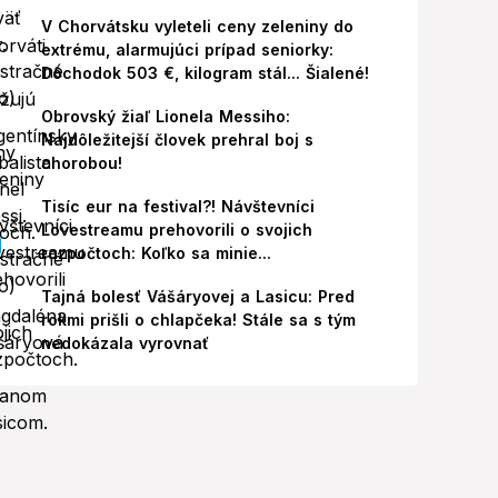
V Chorvátsku vyleteli ceny zeleniny do
extrému, alarmujúci prípad seniorky:
Dôchodok 503 €, kilogram stál... Šialené!
Obrovský žiaľ Lionela Messiho:
Najdôležitejší človek prehral boj s
chorobou!
Tisíc eur na festival?! Návštevníci
Lovestreamu prehovorili o svojich
rozpočtoch: Koľko sa minie...
Tajná bolesť Vášáryovej a Lasicu: Pred
rokmi prišli o chlapčeka! Stále sa s tým
nedokázala vyrovnať