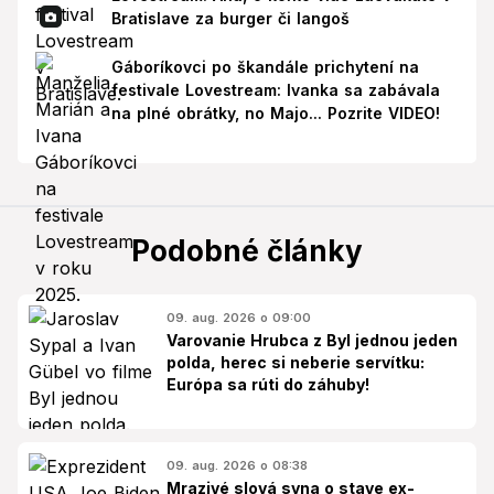
Bratislave za burger či langoš
Gáboríkovci po škandále prichytení na
festivale Lovestream: Ivanka sa zabávala
na plné obrátky, no Majo... Pozrite VIDEO!
Podobné články
09. aug. 2026 o 09:00
Varovanie Hrubca z Byl jednou jeden
polda, herec si neberie servítku:
Európa sa rúti do záhuby!
09. aug. 2026 o 08:38
Mrazivé slová syna o stave ex-