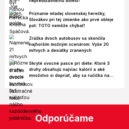
nepredstaviteľnú bolesť!
Priznanie mladej slovenskej herečky,
Slovákov pri tej zmienke ako prvé obleje
pot: TOTO nemôže chýbať!
Zrážka dvoch autobusov sa skončila
najhorším možným scenárom: Vyše 20
mŕtvych a desiatky zranených
Skryté ovocné pasce pri diéte: Ktoré 3
druhy obsahujú najviac kalórií a aké
množstvo si dopriať, aby sa ručička na
váhe nepohla nahor?
Odporúčame