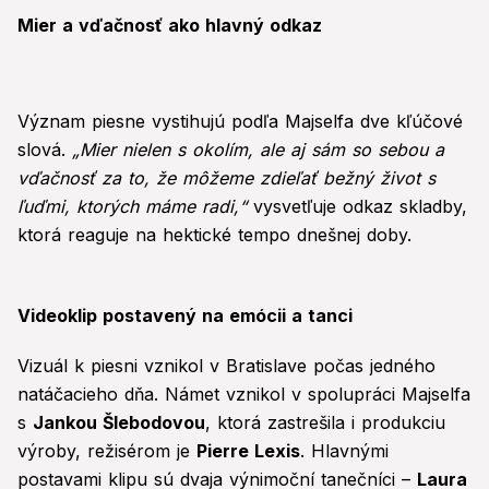
Mier a vďačnosť ako hlavný odkaz
Význam piesne vystihujú podľa Majselfa dve kľúčové
slová.
„Mier nielen s okolím, ale aj sám so sebou a
vďačnosť za to, že môžeme zdieľať bežný život s
ľuďmi, ktorých máme radi,“
vysvetľuje odkaz skladby,
ktorá reaguje na hektické tempo dnešnej doby.
Videoklip postavený na emócii a tanci
Vizuál k piesni vznikol v Bratislave počas jedného
natáčacieho dňa. Námet vznikol v spolupráci Majselfa
s
Jankou Šlebodovou
, ktorá zastrešila i produkciu
výroby, režisérom je
Pierre Lexis
. Hlavnými
postavami klipu sú dvaja výnimoční tanečníci –
Laura