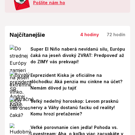
Pošlite nám ho
Najčítanejšie
4 hodiny
72 hodín
Super El Niño naberá nevídanú silu, Európu
čaká na jeseň divoký ZVRAT: Predpoveď až
do ZIMY vás prekvapí!
Exprezident Kiska je oficiálne na
dôchodku: Aká penzia mu cinkne na účet?
Nemám dôvod ju tajiť
Veľký nedeľný horoskop: Levom prasknú
nervy a Váhy dostanú facku od reality!
Komu hrozí preťaženie?
Veľké porovnanie cien jedla! Pohoda vs.
Lovestream: Aha, o koľko viac zacvakáte v