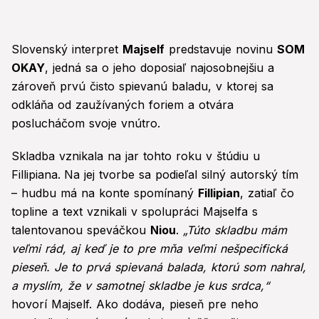
Slovenský interpret
Majself
predstavuje novinu
SOM
OKAY
, jedná sa o jeho doposiaľ najosobnejšiu a
zároveň prvú čisto spievanú baladu, v ktorej sa
odkláňa od zaužívaných foriem a otvára
poslucháčom svoje vnútro.
Skladba vznikala na jar tohto roku v štúdiu u
Fillipiana.
Na jej tvorbe sa podieľal silný autorský tím
– hudbu má na konte spomínaný
Fillipian
, zatiaľ čo
topline a text vznikali v spolupráci Majselfa s
talentovanou speváčkou
Niou
.
„Túto skladbu mám
veľmi rád, aj keď je to pre mňa veľmi nešpecifická
pieseň. Je to prvá spievaná balada, ktorú som nahral,
a myslím, že v samotnej skladbe je kus srdca,“
hovorí Majself. Ako dodáva, pieseň pre neho