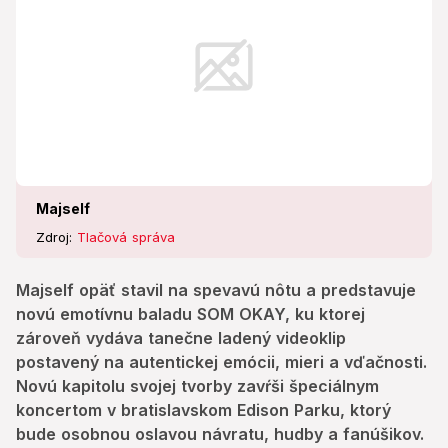
autentickej emócii, mieri a vďačnosti. Novú kapitolu
svojej tvorby zavŕši špeciálnym koncertom v
bratislavskom Edison Parku, ktorý bude osobnou
oslavou návratu, hudby a fanúšikov.
Majself
Zdroj:
Tlačová správa
Majself opäť stavil na spevavú nôtu a predstavuje
novú emotívnu baladu SOM OKAY, ku ktorej
zároveň vydáva tanečne ladený videoklip
postavený na autentickej emócii, mieri a vďačnosti.
Novú kapitolu svojej tvorby zavŕši špeciálnym
koncertom v bratislavskom Edison Parku, ktorý
bude osobnou oslavou návratu, hudby a fanúšikov.