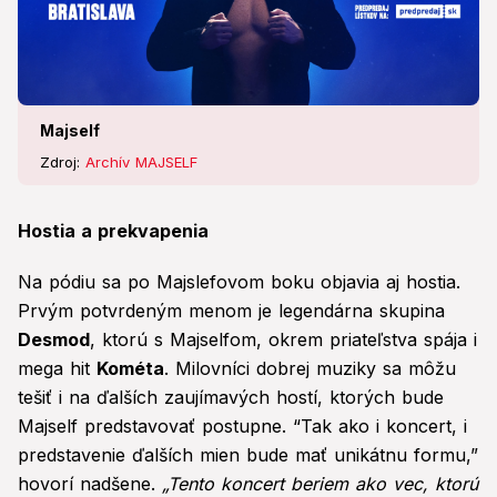
Majself
Zdroj:
Archív MAJSELF
Hostia a prekvapenia
Na pódiu sa po Majslefovom boku objavia aj hostia.
Prvým potvrdeným menom je legendárna skupina
Desmod
, ktorú s Majselfom, okrem priateľstva spája i
mega hit
Kométa
. Milovníci dobrej muziky sa môžu
tešiť i na ďalších zaujímavých hostí, ktorých bude
Majself predstavovať postupne. “Tak ako i koncert, i
predstavenie ďalších mien bude mať unikátnu formu,”
hovorí nadšene.
„Tento koncert beriem ako vec, ktorú