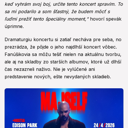
keď vyhrám svoj boj, určite tento koncert spravím. To
sa mi podarilo a som šťastný, že budem môcť s
ľuďmi prežiť tento špeciálny moment,“
hovorí spevák
úprimne.
Dramaturgiu koncertu si zatiaľ necháva pre seba, no
prezrádza, že pôjde o jeho najdlhší koncert vôbec.
Fanúšikovia sa môžu tešiť nielen na aktuálnu tvorbu,
ale aj na skladby zo starších albumov, ktoré už dlhší
čas nezazneli naživo. Nie je vylúčené ani
predstavenie nových, ešte nevydaných skladieb.