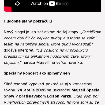
Hudobné plány pokračujú
Nový singel je len začiatkom ďalšej etapy.
„Fanúšikom
chcem doručiť čo najviac hudby a osobne sa veľmi
teším na najbližšie single, ktoré budú vychádzať,“
dodáva interpret.
“Už čoskoro novú produkciu
predstavím na unikátnom hudobnom žúre, ktorý
chystám,”
naráža Majself na veľkú novinku.
Špeciálny koncert ako splnený sen
Silná osobná výpoveď pokračuje aj v koncertnej
rovine.
24. apríla 2026
sa uskutoční
Majself Special
Show
v
bratislavskom Edison Parku
.
„Keď som bol
v najhorších zdravotných stavoch, hovoril som si, že