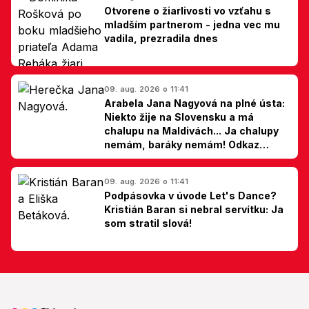
Otvorene o žiarlivosti vo vzťahu s
mladším partnerom - jedna vec mu
vadila, prezradila dnes
09. aug. 2026 o 11:41
Arabela Jana Nagyová na plné ústa:
Niekto žije na Slovensku a má
chalupu na Maldivách... Ja chalupy
nemám, baráky nemám! Odkaz
Slovákom
09. aug. 2026 o 11:41
Podpásovka v úvode Let's Dance?
Kristián Baran si nebral servítku: Ja
som stratil slová!