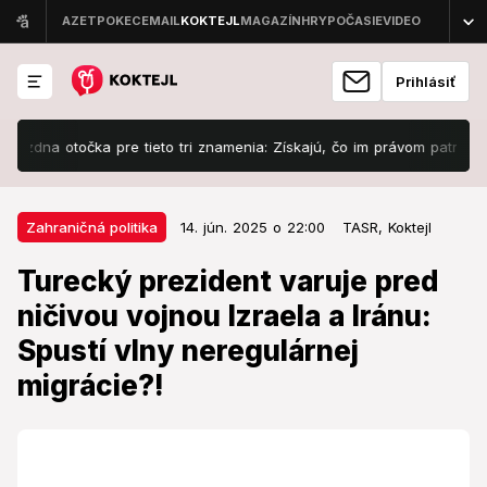
Prihlásiť
na otočka pre tieto tri znamenia: Získajú, čo im právom patrí, no poz
14. jún. 2025 o 22:00
Zahraničná politika
Zahraničná politika
14. jún. 2025 o 22:00
TASR,
Koktejl
Turecký prezident varuje pred
Turecký prezident varuje pred
ničivou vojnou Izraela a Iránu:
ničivou vojnou Izraela a Iránu:
Spustí vlny neregulárnej
Spustí vlny neregulárnej
migrácie?!
migrácie?!
Čo odkazuje?