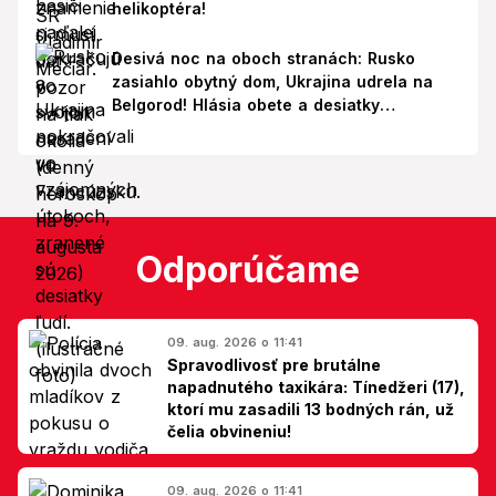
helikoptéra!
Desivá noc na oboch stranách: Rusko
zasiahlo obytný dom, Ukrajina udrela na
Belgorod! Hlásia obete a desiatky
zranených
Odporúčame
09. aug. 2026 o 11:41
Spravodlivosť pre brutálne
napadnutého taxikára: Tínedžeri (17),
ktorí mu zasadili 13 bodných rán, už
čelia obvineniu!
09. aug. 2026 o 11:41