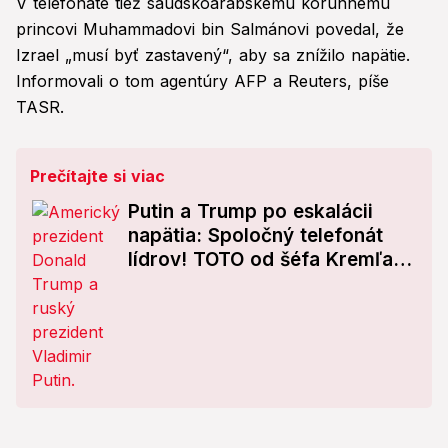
V telefonáte tiež saudskoarabskému korunnému
princovi Muhammadovi bin Salmánovi povedal, že
Izrael „musí byť zastavený“, aby sa znížilo napätie.
Informovali o tom agentúry AFP a Reuters, píše
TASR.
Prečítajte si viac
Putin a Trump po eskalácii
napätia: Spoločný telefonát
lídrov! TOTO od šéfa Kremľa
čakal málokto