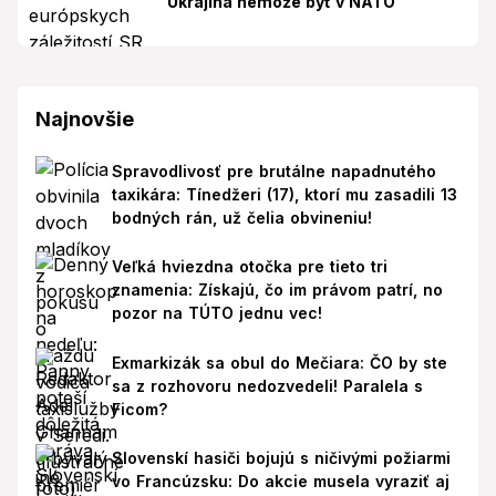
Ukrajina nemôže byť v NATO
Najnovšie
Spravodlivosť pre brutálne napadnutého
taxikára: Tínedžeri (17), ktorí mu zasadili 13
bodných rán, už čelia obvineniu!
Veľká hviezdna otočka pre tieto tri
znamenia: Získajú, čo im právom patrí, no
pozor na TÚTO jednu vec!
Exmarkizák sa obul do Mečiara: ČO by ste
sa z rozhovoru nedozvedeli! Paralela s
Ficom?
Slovenskí hasiči bojujú s ničivými požiarmi
vo Francúzsku: Do akcie musela vyraziť aj