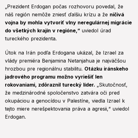
„Prezident Erdogan počas rozhovoru povedal, že
náš región nemôže zniesť ďalšiu krízu a že
ničivá
vojna by mohla vytvoriť vlny neregulárnej migrácie
do všetkých krajín v regióne,“
uviedol úrad
tureckého prezidenta.
Útok na Irán podľa Erdogana ukázal, že Izrael za
vlády premiéra Benjamina Netanjahua je najväčšou
hrozbou pre regionálnu stabilitu.
Otázku iránskeho
jadrového programu možno vyriešiť len
rokovaniami, zdôraznil turecký líder.
„Skutočnosť,
že medzinárodné spoločenstvo zatvára oči pred
okupáciou a genocídou v Palestíne, viedla Izrael k
tejto miere nerešpektovania práva a agresii,“ uviedol
Erdogan.