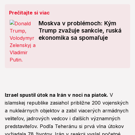
Prečítajte si viac
Moskva v problémoch: Kým
Trump zvažuje sankcie, ruská
ekonomika sa spomaľuje
Izrael spustil útok na Irán v noci na piatok.
V
islamskej republike zasiahol približne 200 vojenských
a nukleárnych objektov a zabil viacerých armádnych
veliteľov, jadrových vedcov i ďalších významných
predstaviteľov. Podľa Teheránu si prvá vlna útokov
vyžiadala 78 životov. Irán v reakcii vyslal početné