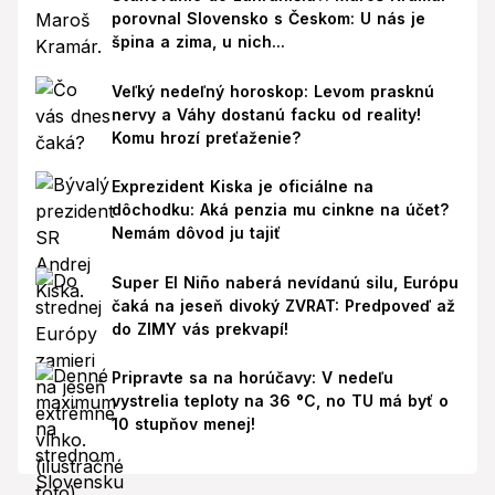
porovnal Slovensko s Českom: U nás je
špina a zima, u nich...
Veľký nedeľný horoskop: Levom prasknú
nervy a Váhy dostanú facku od reality!
Komu hrozí preťaženie?
Exprezident Kiska je oficiálne na
dôchodku: Aká penzia mu cinkne na účet?
Nemám dôvod ju tajiť
Super El Niño naberá nevídanú silu, Európu
čaká na jeseň divoký ZVRAT: Predpoveď až
do ZIMY vás prekvapí!
Pripravte sa na horúčavy: V nedeľu
vystrelia teploty na 36 °C, no TU má byť o
10 stupňov menej!