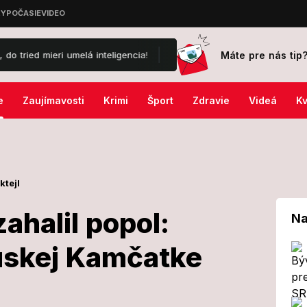
Máte pre nás tip
 umelá inteligencia!
Čo je za tým? Vdova po Žbirkovi († 69) opäť 
e
Zaujímavosti
Krimi
Šport
Zdravie
Videá
Kv
ktejl
ahalil popol:
Na
uskej Kamčatke
áciu zahalil