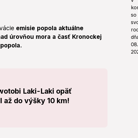
rvácie
emisie popola aktuálne
nad úrovňou mora a časť Kronockej
 popola.
otobi Laki-Laki opäť
l až do výšky 10 km!