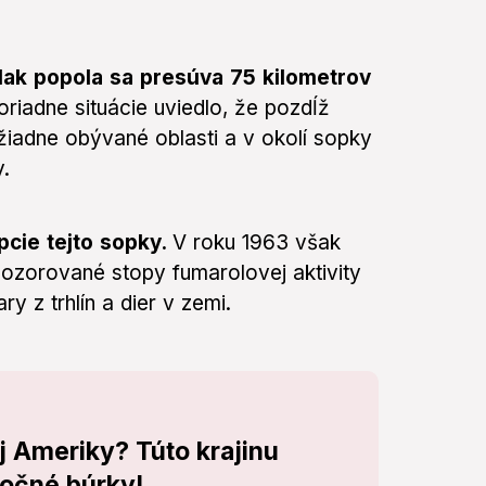
lak popola sa presúva 75 kilometrov
riadne situácie uviedlo, že pozdĺž
iadne obývané oblasti a v okolí sopky
y.
cie tejto sopky.
V roku 1963 však
pozorované stopy fumarolovej aktivity
y z trhlín a dier v zemi.
j Ameriky? Túto krajinu
sočné búrky!