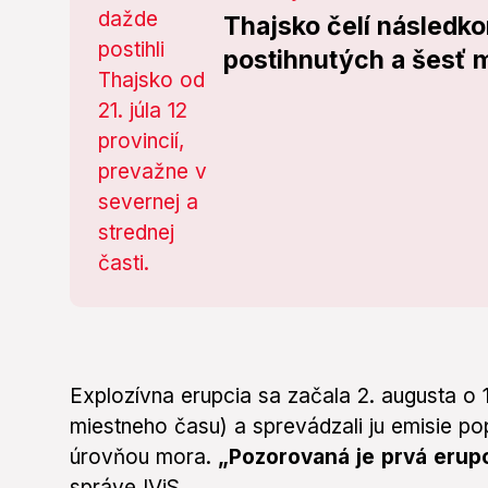
Thajsko čelí následko
postihnutých a šesť 
Explozívna erupcia sa začala 2. augusta o
miestneho času) a sprevádzali ju emisie pop
úrovňou mora.
„Pozorovaná je prvá erupc
správe IViS.