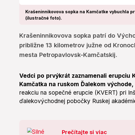
Krašeninnikovova sopka na Kamčatke vybuchla prvý
(ilustračné foto).
Krašeninnikovova sopka patrí do Výcho
približne 13 kilometrov južne od Krono
mesta Petropavlovsk-Kamčatskij.
Vedci po prvýkrát zaznamenali erupciu 
Kamčatka na ruskom Ďalekom východe,
reakciu na sopečné erupcie (KVERT) pri Inšt
ďalekovýchodnej pobočky Ruskej akadémie
Prečítajte si viac