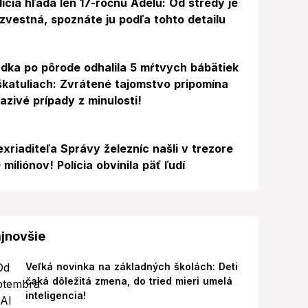
lícia hľadá len 17-ročnú Adelu: Od stredy je
zvestná, spoznáte ju podľa tohto detailu
dka po pôrode odhalila 5 mŕtvych bábätiek
škatuliach: Zvrátené tajomstvo pripomína
azivé prípady z minulosti!
exriaditeľa Správy železníc našli v trezore
 miliónov! Polícia obvinila päť ľudí
jnovšie
Veľká novinka na základných školách: Deti
čaká dôležitá zmena, do tried mieri umelá
inteligencia!