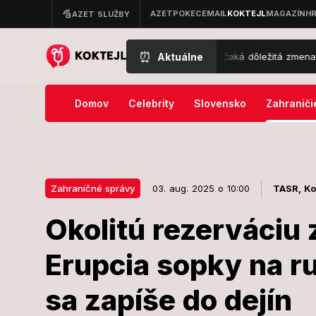
⏰
Aktuálne
vinka na základných školách: Deti čaká dôležitá zmena, do tried mieri
Domov
Celebrity
Slovensko
Zahraniči
Zahraničné správy
03. aug. 2025 o 10:00
TASR,
Ko
Okolitú rezerváciu z
03. aug. 2025 o 10:00
Zahraničné správy
Erupcia sopky na r
Okolitú rezerv
sa zapíše do dejín