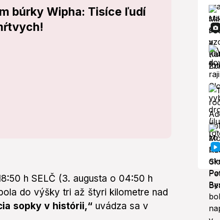
m búrky Wipha: Tisíce ľudí
mŕtvych!
 18:50 h SELČ (3. augusta o 04:50 h
ola do výšky tri až štyri kilometre nad
ia sopky v histórii,“
uvádza sa v