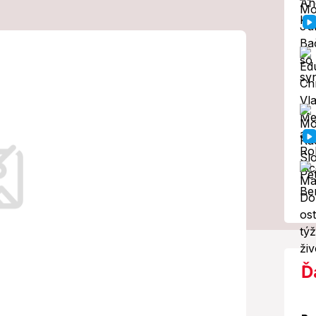
a sopky na
tke sa zapíše
Východného vulkanického pásu a leží
Kronockého jazera a 200 kilometrov od
Ď