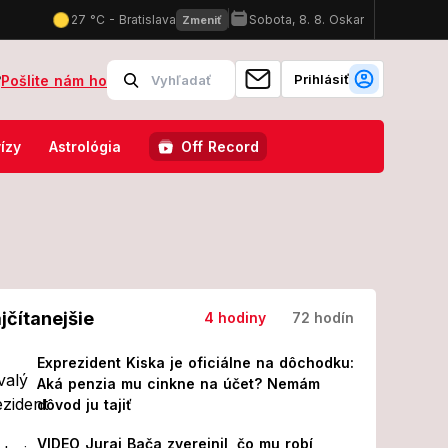
Prihlásiť
?
Pošlite nám ho
s o 31 rokov mladším fešákom: FOTO, ktoré hovorí za všetko!
Napä
ízy
Astrológia
Off Record
jčítanejšie
4 hodiny
72 hodín
Exprezident Kiska je oficiálne na dôchodku:
Aká penzia mu cinkne na účet? Nemám
dôvod ju tajiť
VIDEO Juraj Bača zverejnil, čo mu robí