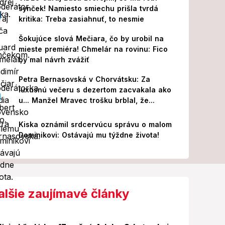
synček! Namiesto smiechu prišla tvrdá
kritika: Treba zasiahnuť, to nesmie
Šokujúce slová Mečiara, čo by urobil na
mieste premiéra! Chmelár na rovinu: Fico
by mal návrh zvážiť
Petra Bernasovská v Chorvátsku: Za
luxusnú večeru s dezertom zacvakala ako
u... Manžel Mravec trošku brblal, že...
Kiska oznámil srdcervúcu správu o malom
Dominikovi: Ostávajú mu týždne života!
alšie zaujímavé články