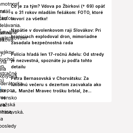
Čo je za tým? Vdova po Žbirkovi († 69) opäť
s o 31 rokov mladším fešákom: FOTO, ktoré
hovorí za všetko!
Napätie v dovolenkovom raji Slovákov: Pri
hraniciach explodoval dron, mimoriadne
zasadala bezpečnostná rada
Polícia hľadá len 17-ročnú Adelu: Od stredy
je nezvestná, spoznáte ju podľa tohto
detailu
Petra Bernasovská v Chorvátsku: Za
luxusnú večeru s dezertom zacvakala ako
u... Manžel Mravec trošku brblal, že...