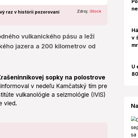
Po
ne
Zdroj:
iStock
 raz v histórii pozorovaní
Há
dného vulkanického pásu a leží
v 
mr
ckého jazera a 200 kilometrov od
U 
80
Krašeninnikovej sopky na polostrove
informoval v nedeľu Kamčatský tím pre
itúte vulkanológie a seizmológie (IViS)
 vied.
Na