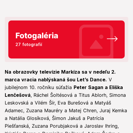
Fotogaléria
27 fotografií
Na obrazovky televízie Markíza sa v nedeľu 2.
marca vracia nablýskaná šou Let’s Dance.
V
jubilejnom 10. ročníku súťažia
Peter Sagan a Eliška
Lenčešová
, Ráchel Šoltésová a Titus Ablorh, Simona
Leskovská a Vilém Šír, Eva Burešová a Matyáš
Adamec, Zuzana Mauréry a Matej Chren, Juraj Kemka
a Natália Glosíková, Šimon Jakuš a Patrícia
Piešťanská, Zuzana Porubjaková a Jaroslav Ihring,