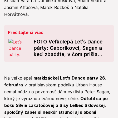
Kristián Baran a Dominika Rošková, Adam Šedro a
Jasmin Affašová, Marek Rozkoš a Natália
Horváthová.
Prečítajte si viac
FOTO Veľkolepá Let’s Dance
párty: Gáboríkovci, Sagan a
keď zbadáte, v čom prišla
Mokráňová, odpadnete!
Na veľkolepej
markizáckej Let’s Dance párty 26.
februára
v bratislavskom podniku Urban House
nemal núdzu o
pozornosť dám cyklista Peter Sagan,
ktorý je výraznou tvárou novej série.
Odfotil sa po
boku Silvie Lakatošovej a Sisy Lelkes Sklovskej,
spoločný záber si neskôr struhol aj s obomi