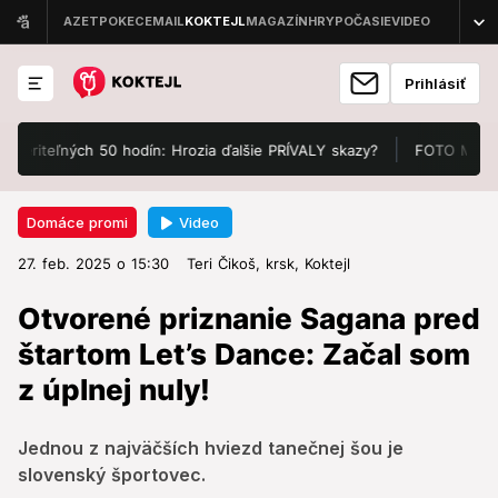
Prihlásiť
eľných 50 hodín: Hrozia ďalšie PRÍVALY skazy?
FOTO Manželka Atti
Video
Domáce promi
27. feb. 2025 o 15:30
Domáce promi
27. feb. 2025 o 15:30
Otvorené priznanie Sagana pred
Teri Čikoš,
krsk,
Koktejl
štartom Let’s Dance: Začal som z
Otvorené priznanie Sagana pred
úplnej nuly!
štartom Let’s Dance: Začal som
z úplnej nuly!
Jednou z najväčších hviezd tanečnej šou je slovenský
športovec.
Jednou z najväčších hviezd tanečnej šou je
slovenský športovec.