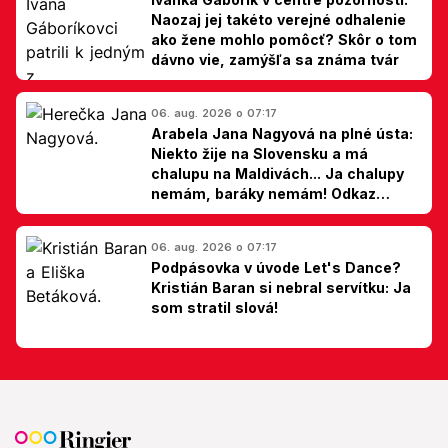
Naozaj jej takéto verejné odhalenie
ako žene mohlo pomôcť? Skôr o tom
dávno vie, zamýšľa sa známa tvár
06. aug. 2026 o 07:17
Arabela Jana Nagyová na plné ústa:
Niekto žije na Slovensku a má
chalupu na Maldivách... Ja chalupy
nemám, baráky nemám! Odkaz
Slovákom
06. aug. 2026 o 07:17
Podpásovka v úvode Let's Dance?
Kristián Baran si nebral servítku: Ja
som stratil slová!