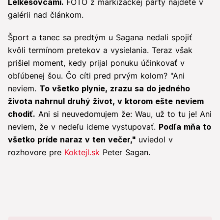
Lelkesovcami.
FOTO z markizáckej párty nájdete v
galérii nad článkom.
Šport a tanec sa predtým u Sagana nedali spojiť
kvôli termínom pretekov a vysielania. Teraz však
prišiel moment, kedy prijal ponuku účinkovať v
obľúbenej šou. Čo cíti pred prvým kolom? "Ani
neviem.
To všetko plynie, zrazu sa do jedného
života nahrnul druhý život, v ktorom ešte neviem
chodiť.
Ani si neuvedomujem že: Wau, už to tu je! Ani
neviem, že v nedeľu ideme vystupovať.
Podľa mňa to
všetko príde naraz v ten večer,"
uviedol v
rozhovore pre
Koktejl.sk
Peter Sagan.