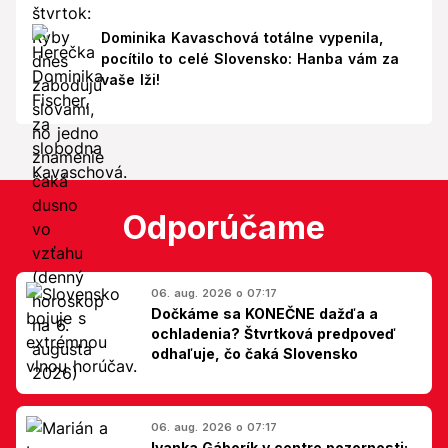
Dominika Kavaschová totálne vypenila,
pocítilo to celé Slovensko: Hanba vám za
vaše lži!
Odporúčame
06. aug. 2026 o 07:17
Dočkáme sa KONEČNE dažďa a
ochladenia? Štvrtková predpoveď
odhaľuje, čo čaká Slovensko
06. aug. 2026 o 07:17
Ivanka Gáborík v centre pozornosti: