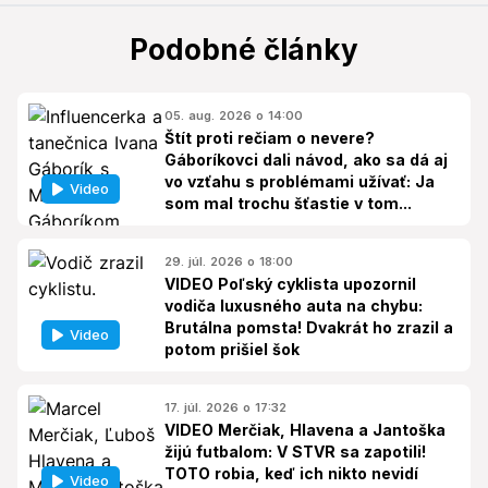
Podobné články
05. aug. 2026 o 14:00
Štít proti rečiam o nevere?
Gáboríkovci dali návod, ako sa dá aj
vo vzťahu s problémami užívať: Ja
Video
som mal trochu šťastie v tom...
29. júl. 2026 o 18:00
VIDEO Poľský cyklista upozornil
vodiča luxusného auta na chybu:
Brutálna pomsta! Dvakrát ho zrazil a
Video
potom prišiel šok
17. júl. 2026 o 17:32
VIDEO Merčiak, Hlavena a Jantoška
žijú futbalom: V STVR sa zapotili!
TOTO robia, keď ich nikto nevidí
Video