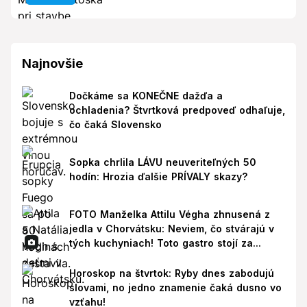
Najnovšie
Dočkáme sa KONEČNE dažďa a
ochladenia? Štvrtková predpoveď odhaľuje,
čo čaká Slovensko
Sopka chrlila LÁVU neuveriteľných 50
hodín: Hrozia ďalšie PRÍVALY skazy?
FOTO Manželka Attilu Végha zhnusená z
jedla v Chorvátsku: Neviem, čo stvárajú v
tých kuchyniach! Toto gastro stojí za...
Horoskop na štvrtok: Ryby dnes zabodujú
slovami, no jedno znamenie čaká dusno vo
vzťahu!