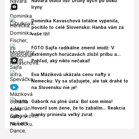
Navara otočil list! Druhý dych po boku
Iryny
Dominika Kavaschová totálne vypenila,
pocítilo to celé Slovensko: Hanba vám za
vaše lži!
FOTO Sajfa radikálne zmenil imidž: V
extrémnych horúčavách zložil prilbu a...
Pohľad, aký nikto nečakal!
Eva Máziková ukázala cenu nafty v
Nemecku: Vy sa sťažujete, ale tak drahé to
na Slovensku nie je!
Gáborík na plné ústa: Bol som mimo!
Hovoril som žene, že to zabalím... Reakcia
Ivanky priniesla veľký zvrat