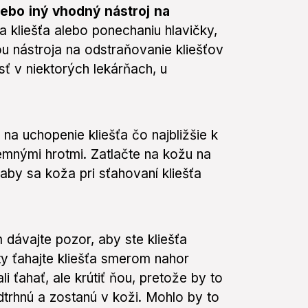
lebo iný vhodný nástroj na
la kliešťa alebo ponechaniu hlavičky,
ou nástroja na odstraňovanie kliešťov
sť v niektorých lekárňach, u
- na uchopenie kliešťa čo najbližšie k
jemnými hrotmi. Zatlačte na kožu na
aby sa koža pri sťahovaní kliešťa
 dávajte pozor, aby ste kliešťa
ty ťahajte kliešťa smerom nahor
 ťahať, ale krútiť ňou, pretože by to
dtrhnú a zostanú v koži. Mohlo by to