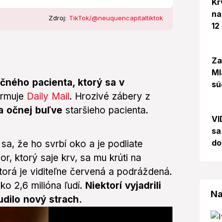
Kr
na
Zdroj:
TikTok/@neuquencapitaltiktok
12
Za
Ml
očného pacienta, ktorý sa v
sú
formuje
Daily Mail
. Hrozivé zábery z
na očnej buľve
staršieho pacienta.
VI
sa
do
sa, že ho svrbí oko a je podliate
or, ktorý saje krv, sa mu krúti na
ktorá je viditeľne červená a podráždená.
ako 2,6 milióna ľudí.
Niektorí vyjadrili
Na
udilo nový strach.