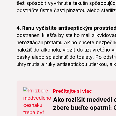
tiež spôsobiť vyvrhnutie tekutín spôsobujúc
odstráňte ústne časti pinzetou alebo sterili
4. Ranu vyčistite antiseptickým prostr
odstránení kliešťa by ste ho mali zlikvidova
neroztláčali prstami. Ak ho chcete bezpečne
naložiť do alkoholu, vložiť do uzavretého 
pásky alebo spláchnuť do toalety. Po odstrá
uhryznutia a ruky antiseptickou utierkou, 
Prečítajte si viac
Ako rozlíšiť medvedí 
zbere buďte opatrní: 