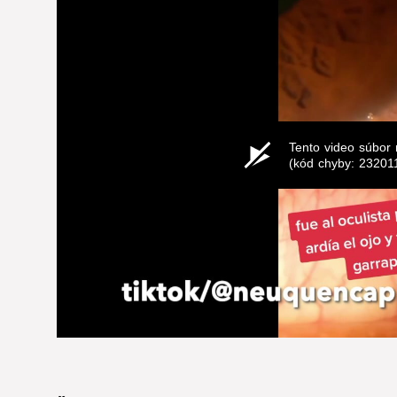
Tento video súbor 
(kód chyby: 23201
0
seconds
of
0