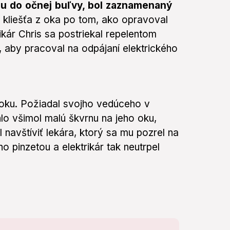
omu do očnej buľvy, bol zaznamenaný
 kliešťa z oka po tom, ako opravoval
rikár Chris sa postriekal repelentom
, aby pracoval na odpájaní elektrického
 oku. Požiadal svojho vedúceho v
chlo všimol malú škvrnu na jeho oku,
navštíviť lekára, ktorý sa mu pozrel na
ho pinzetou a elektrikár tak neutrpel