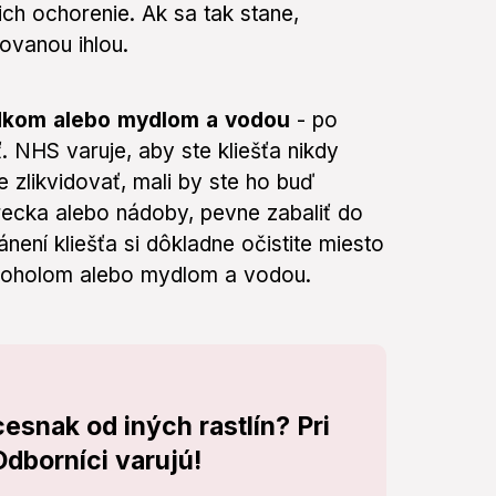
ich ochorenie. Ak sa tak stane,
zovanou ihlou.
iedkom alebo mydlom a vodou
- po
ť. NHS varuje, aby ste kliešťa nikdy
 zlikvidovať, mali by ste ho buď
vrecka alebo nádoby, pevne zabaliť do
není kliešťa si dôkladne očistite miesto
alkoholom alebo mydlom a vodou.
cesnak od iných rastlín? Pri
Odborníci varujú!