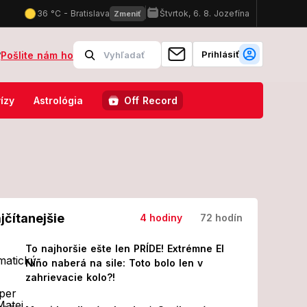
Prihlásiť
?
Pošlite nám ho
ere, príde lukratívnejší džob?!
Internetom sa šíri výzva na hroma
ízy
Astrológia
Off Record
jčítanejšie
4 hodiny
72 hodín
To najhoršie ešte len PRÍDE! Extrémne El
Niño naberá na sile: Toto bolo len v
zahrievacie kolo?!