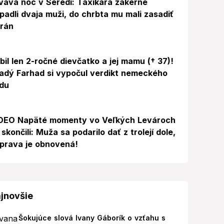
vavá noc v Seredi: Taxikára zákerne
padli dvaja muži, do chrbta mu mali zasadiť
 rán
bil len 2-ročné dievčatko a jej mamu († 37)!
adý Farhad si vypočul verdikt nemeckého
du
Video
DEO Napäté momenty vo Veľkých Levároch
 skončili: Muža sa podarilo dať z trolejí dole,
prava je obnovená!
jnovšie
Šokujúce slová Ivany Gáborík o vzťahu s