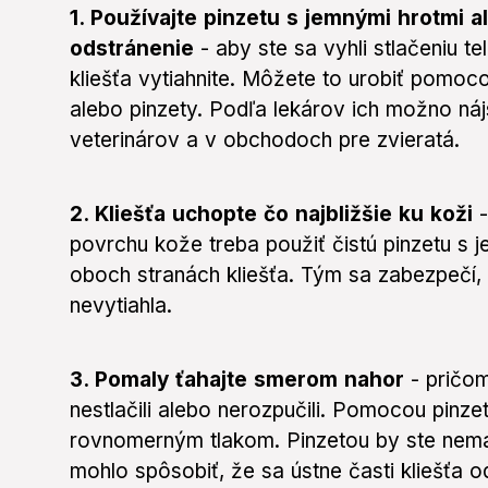
1. Používajte pinzetu s jemnými hrotmi a
odstránenie
-
aby ste sa vyhli stlačeniu te
kliešťa vytiahnite. Môžete to urobiť pomoc
alebo pinzety. Podľa lekárov ich možno náj
veterinárov a v obchodoch pre zvieratá.
2. Kliešťa uchopte čo najbližšie ku koži
povrchu kože treba použiť čistú pinzetu s 
oboch stranách kliešťa. Tým sa zabezpečí, 
nevytiahla.
3. Pomaly ťahajte smerom nahor
- pričom
nestlačili alebo nerozpučili. Pomocou pinze
rovnomerným tlakom. Pinzetou by ste nemali
mohlo spôsobiť, že sa ústne časti kliešťa o