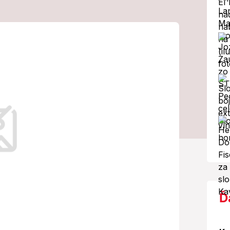
o nečakal:
 našli niečo
rípad.
Ď