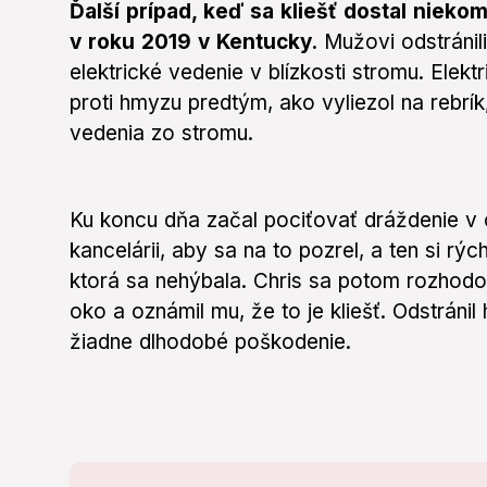
seconds
Volume
Ďalší prípad, keď sa kliešť dostal niek
0%
v roku 2019 v Kentucky.
Mužovi odstránili
elektrické vedenie v blízkosti stromu. Elekt
proti hmyzu predtým, ako vyliezol na rebrík
vedenia zo stromu.
Ku koncu dňa začal pociťovať dráždenie v
kancelárii, aby sa na to pozrel, a ten si rý
ktorá sa nehýbala. Chris sa potom rozhodol 
oko a oznámil mu, že to je kliešť. Odstránil 
žiadne dlhodobé poškodenie.