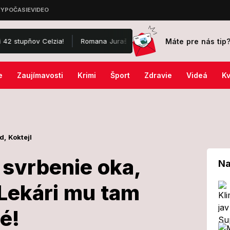
Máte pre nás tip
Celzia!
Romana Juraška to ťahá k politike: V Markíze mu ukázali dv
e
Zaujímavosti
Krimi
Šport
Zdravie
Videá
Kv
d,
Koktejl
 svrbenie oka,
Na
 Lekári mu tam
val na svrbenie
é!