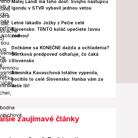
Matej Landl má toho dosť: Svojho nástupcu
Igondu v STVR vybavil jednou vetou
Letné lákadlo Jožky z Pečie celé
Slovensko: TENTO koláč upečiete ľavou
zadnou!
Dočkáme sa KONEČNE dažďa a ochladenia?
Štvrtková predpoveď odhaľuje, čo čaká
Slovensko
Dominika Kavaschová totálne vypenila,
pocítilo to celé Slovensko: Hanba vám za
vaše lži!
alšie zaujímavé články