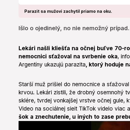
Parazit sa mužovi zachytil priamo na oku.
Išlo o ojedinelý, no nie nemožný prípad.
Lekári našli kliešťa na očnej buľve 70-r
nemocnici sťažoval na svrbenie oka
, in
Argentíny ukazujú parazita
, ktorý hoduje 
Starší muž prišiel do nemocnice a sťažoval 
krvou. Lekári zistili, že drobný osemnohý tv
sklére, tvrdej vonkajšej vrstve očnej gule, 
Video na sociálnej sieit TikTok videlo viac 
šok a znechutenie, u iných to zase preb