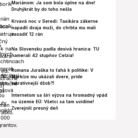
Mariánom: Ja som bola úplne na dne!
Druhýkrát by do toho nešla
Krvavá noc v Seredi: Taxikára zákerne
napadli dvaja muži, do chrbta mu mali
zasadiť 12 rán
Na Slovensku padla desivá hranica: TU
namerali 42 stupňov Celzia!
Romana Juraška to ťahá k politike: V
Markíze mu ukázali dvere, príde
lukratívnejší džob?!
Internetom sa šíri výzva na hromadný vpád
na územie EÚ: Všetci sa tam uvidíme!
Zverejnili presný deň