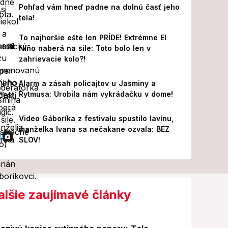
Pohľad vám hneď padne na dolnú časť jeho
tela!
To najhoršie ešte len PRÍDE! Extrémne El
Niño naberá na sile: Toto bolo len v
zahrievacie kolo?!
Alarm a zásah policajtov u Jasminy a
Rytmusa: Urobila nám vykrádačku v dome!
Video Gáboríka z festivalu spustilo lavínu,
manželka Ivana sa nečakane ozvala: BEZ
SLOV!
alšie zaujímavé články