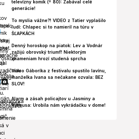
televízny komik († 80): Zabával celé
generácie!
To myslia vážne?! VIDEO z Tatier vyplašilo
ľudí: Chlapec si to namieril na túru v
ŠĽAPKÁCH
Denný horoskop na piatok: Lev a Vodnár
zažijú obrovský triumf! Niektorým
znameniam hrozí studená sprcha
Video Gáboríka z festivalu spustilo lavínu,
manželka Ivana sa nečakane ozvala: BEZ
SLOV!
Alarm a zásah policajtov u Jasminy a
Rytmusa: Urobila nám vykrádačku v dome!