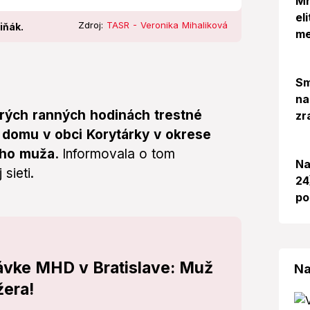
Mr
el
Zdroj:
TASR - Veronika Mihaliková
iňák.
me
Sm
na
korých ranných hodinách trestné
zr
 domu v obci Korytárky v okrese
ého muža.
Informovala o tom
Na
sieti.
24
po
távke MHD v Bratislave: Muž
Na
žera!