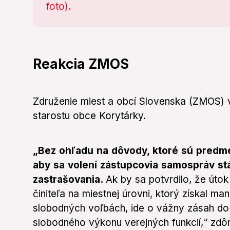
Reakcia ZMOS
Združenie miest a obcí Slovenska (ZMOS) 
starostu obce Korytárky.
„Bez ohľadu na dôvody, ktoré sú predme
aby sa volení zástupcovia samospráv stá
zastrašovania.
Ak by sa potvrdilo, že úto
činiteľa na miestnej úrovni, ktorý získal m
slobodných voľbách, ide o vážny zásah do 
slobodného výkonu verejných funkcií,“ zdô