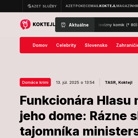
⏰
Aktuálne
o krátkej chorobe zomrel obľúbený televízny komik († 80): Zabával ce
Domov
Celebrity
Slovensko
Zahraniči
Domáce krimi
13. júl. 2025 o 13:54
TASR,
Koktejl
Funkcionára Hlasu 
13. júl. 2025 o 13:54
Domáce krimi
jeho dome: Rázne s
Funkcionára 
tajomníka minister