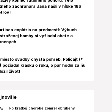
azivý koniec rutinného ponoru: Telo
itného záchranára Jana našli v hĺbke 186
trov!
rtiaca explózia na predmestí: Výbuch
straženej bomby si vyžiadal obete a
anených
miesto svadby chystá pohreb: Policajt (†
) požiadal krásku o ruku, o pár hodín za ňu
ložil život!
jnovšie
Po krátkej chorobe zomrel obľúbený