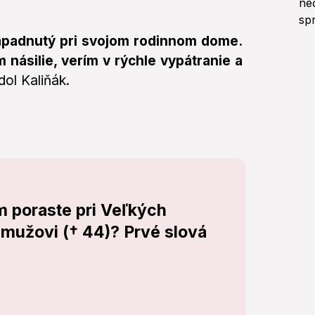
napadnutý pri svojom rodinnom dome.
násilie, verím v rýchle vypátranie a
dol Kaliňák.
m poraste pri Veľkých
 mužovi († 44)? Prvé slová