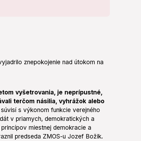
vyjadrilo znepokojenie nad útokom na
tom vyšetrovania, je neprípustné,
vali terčom násilia, vyhrážok alebo
k súvisí s výkonom funkcie verejného
andát v priamych, demokratických a
princípov miestnej demokracie a
raznil predseda ZMOS-u Jozef Božik.