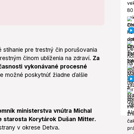
é stíhanie pre trestný čin porušovania
estným činom ublíženia na zdraví.
Za
účasnosti vykonávané procesné
e je možné poskytnúť žiadne ďalšie
jomník ministerstva vnútra Michal
 starosta Korytárok Dušan Mitter.
trany v okrese Detva.