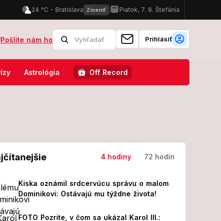
Prihlásiť
?
Pošlite nám ho
lapec si to namieril na túru v ŠĽAPKÁCH
Denný horoskop na piatok:
ízy
Astrológia
Off Record
jčítanejšie
4 hodiny
72 hodín
Kiska oznámil srdcervúcu správu o malom
Dominikovi: Ostávajú mu týždne života!
FOTO Pozrite, v čom sa ukázal Karol III.: