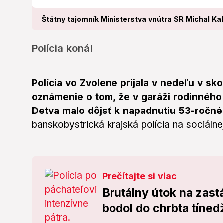
Štátny tajomník Ministerstva vnútra SR Michal Kal
Polícia koná!
Polícia vo Zvolene prijala v nedeľu v s
oznámenie o tom, že v garáži rodinného
Detva malo dôjsť k napadnutiu 53-ročn
banskobystrická krajská polícia na sociálnej 
Prečítajte si viac
Brutálny útok na zas
bodol do chrbta tíned