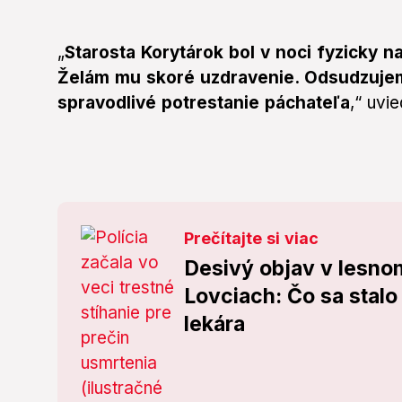
„
Starosta Korytárok bol v noci fyzicky 
Želám mu skoré uzdravenie. Odsudzujem 
spravodlivé potrestanie páchateľa
,“ uvie
Prečítajte si viac
Desivý objav v lesno
Lovciach: Čo sa stalo
lekára