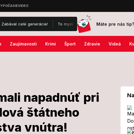
Máte pre nás tip
lé generácie!
To myslia vážne?! VIDEO z Tatier vyplašilo ľudí: Ch
e
Zaujímavosti
Krimi
Šport
Zdravie
Videá
Kv
mali napadnúť pri
Na
lová štátneho
Hlasu mali
stva vnútra!