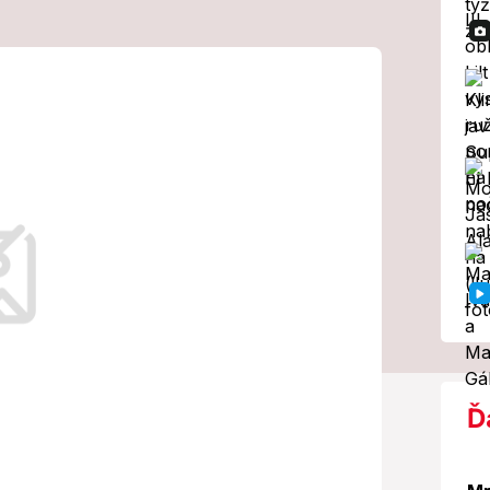
 jeho dome:
štátneho
nisterstva
Ď