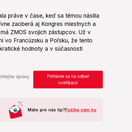
ala práve v čase, keď sa témou násilia
ívne zaoberá aj Kongres miestnych a
 má ZMOS svojich zástupcov. Už v
tmi vo Francúzsku a Poľsku, že tento
ratické hodnoty a v súčasnosti
žitejšie správy
Prihláste sa na odber
notifikácií
Máte pre nás tip?
Pošlite nám ho