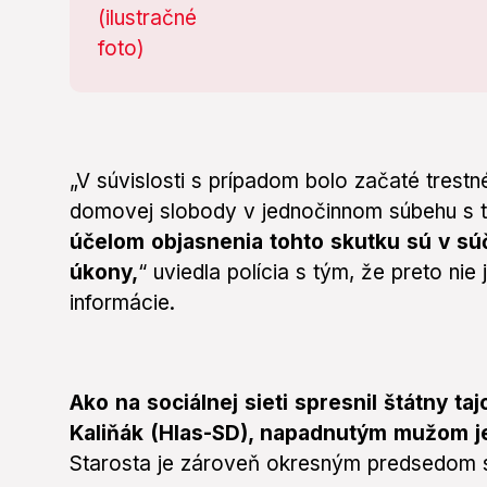
„V súvislosti s prípadom bolo začaté trestn
domovej slobody v jednočinnom súbehu s tr
účelom objasnenia tohto skutku sú v s
úkony,
“ uviedla polícia s tým, že preto ni
informácie.
Ako na sociálnej sieti spresnil štátny ta
Kaliňák (Hlas-SD), napadnutým mužom je
Starosta je zároveň okresným predsedom s