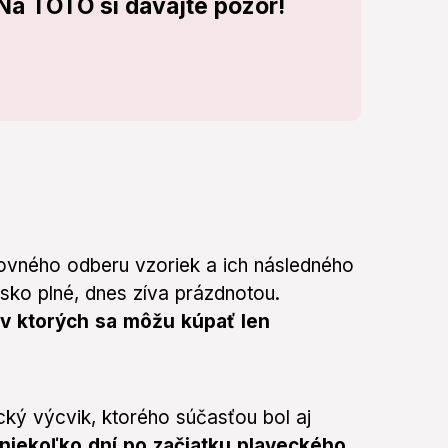
 Na TOTO si dávajte pozor!
ovného odberu vzoriek a ich následného
sko plné, dnes zíva prázdnotou.
, v ktorých sa môžu kúpať len
ký výcvik, ktorého súčasťou bol aj
 niekoľko dní po začiatku plaveckého