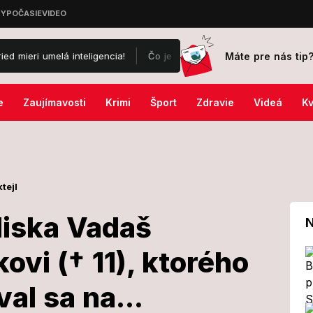
Máte pre nás tip
á inteligencia!
Čo je za tým? Vdova po Žbirkovi († 69) opäť s o 3
e
Zaujímavosti
Krimi
Šport
Zdravie
Videá
Kv
tejl
iska Vadaš
N
ovi († 11), ktorého
 kúpaliska
val sa na...