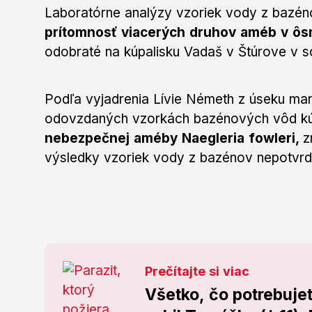
Laboratórne analýzy vzoriek vody z bazé
prítomnosť viacerých druhov améb v ôsm
odobraté na kúpalisku Vadaš v Štúrove v so
Podľa vyjadrenia Lívie Németh z úseku mar
odovzdaných vzorkách bazénových vôd k
nebezpečnej améby Naegleria fowleri,
z
výsledky vzoriek vody z bazénov nepotvrdi
Prečítajte si viac
Všetko, čo potrebujet