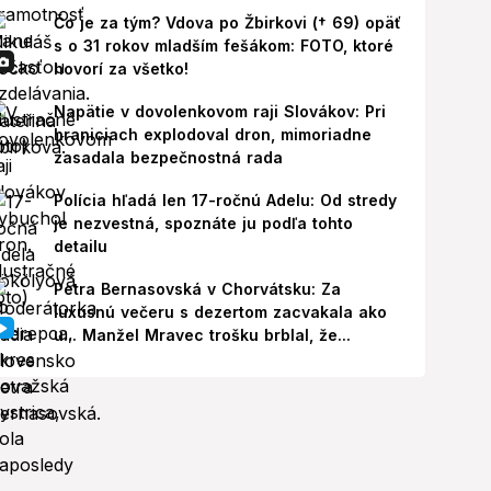
Čo je za tým? Vdova po Žbirkovi († 69) opäť
s o 31 rokov mladším fešákom: FOTO, ktoré
hovorí za všetko!
Napätie v dovolenkovom raji Slovákov: Pri
hraniciach explodoval dron, mimoriadne
zasadala bezpečnostná rada
Polícia hľadá len 17-ročnú Adelu: Od stredy
je nezvestná, spoznáte ju podľa tohto
detailu
Petra Bernasovská v Chorvátsku: Za
luxusnú večeru s dezertom zacvakala ako
u... Manžel Mravec trošku brblal, že...