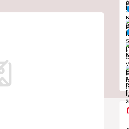
ril o
11), ktorého
 Sťažoval sa
momentálne zatvorená.