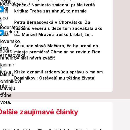
synček! Namiesto smiechu prišla tvrdá
kritika: Treba zasiahnuť, to nesmie
Petra Bernasovská v Chorvátsku: Za
luxusnú večeru s dezertom zacvakala ako
u... Manžel Mravec trošku brblal, že...
Šokujúce slová Mečiara, čo by urobil na
mieste premiéra! Chmelár na rovinu: Fico
by mal návrh zvážiť
Kiska oznámil srdcervúcu správu o malom
Dominikovi: Ostávajú mu týždne života!
Ďalšie zaujímavé články