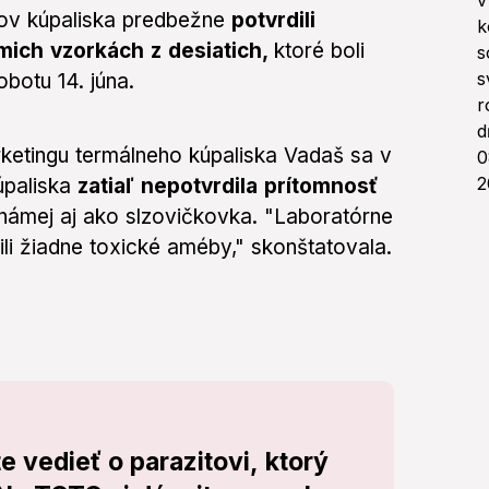
nov kúpaliska predbežne
potvrdili
ich vzorkách z desiatich,
ktoré boli
botu 14. júna.
ketingu termálneho kúpaliska Vadaš sa v
úpaliska
zatiaľ nepotvrdila prítomnosť
námej aj ako slzovičkovka. "Laboratórne
li žiadne toxické améby," skonštatovala.
e vedieť o parazitovi, ktorý