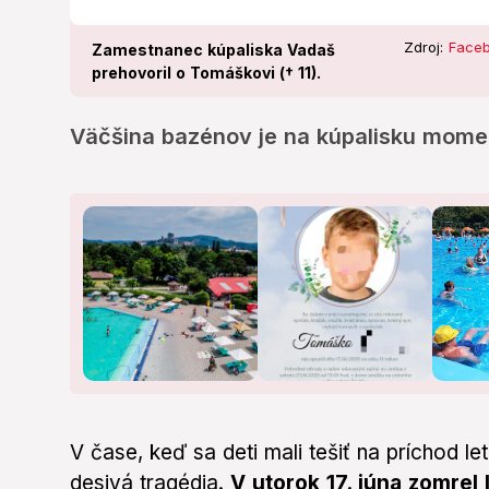
Zdroj:
Faceb
Zamestnanec kúpaliska Vadaš
prehovoril o Tomáškovi († 11).
Väčšina bazénov je na kúpalisku mome
V čase, keď sa deti mali tešiť na príchod l
desivá tragédia.
V utorok 17. júna zomrel