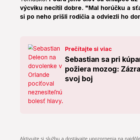
výcviku necítil dobre. "Mal horúčku a s
si po neho prišli rodičia a odviezli ho d
Prečítajte si viac
Sebastian sa pri kúpa
požiera mozog: Zázrak
svoj boj
Aktivujte si službu a dostávajte upozornenia na najdôle