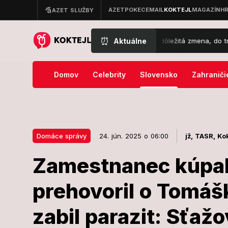
⏰
Aktuálne
 na základných školách: Deti čaká dôležitá zmena, do tried mieri umel
Domov
Celebrity
Slovensko
Zahraniči
Domáce správy
24. jún. 2025 o 06:00
jž,
TASR,
Kok
Zamestnanec kúpal
24. jún. 2025 o 06:00
Domáce správy
prehovoril o Tomášk
Zamestnanec
zabil parazit: Sťažo