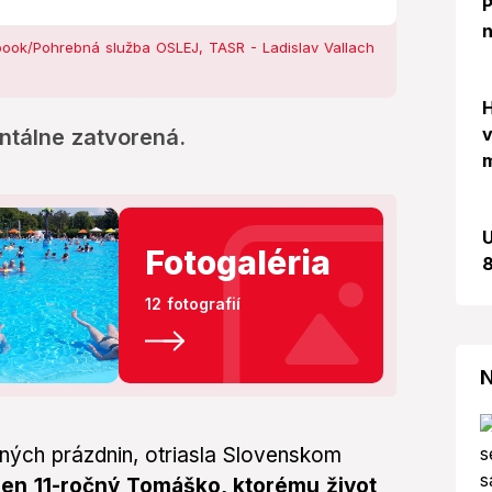
P
n
ook/Pohrebná služba OSLEJ, TASR - Ladislav Vallach
H
v
ntálne zatvorená.
m
U
Fotogaléria
8
12 fotografií
N
etných prázdnin, otriasla Slovenskom
 len 11-ročný Tomáško, ktorému život