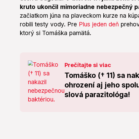
kruto ukončil mimoriadne nebezpečný pa
začiatkom júna na plaveckom kurze na kúpa
robili testy vody. Pre
Plus jeden deň
prehov
ktorý si Tomáška pamätá.
Prečítajte si viac
Tomáško († 11) sa na
ohrození aj jeho spol
slová parazitológa!