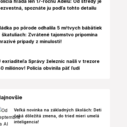
olícia hľadá len 17-ročnú Adelu: Od stredy je
ezvestná, spoznáte ju podľa tohto detailu
ádka po pôrode odhalila 5 mŕtvych bábätiek
 škatuliach: Zvrátené tajomstvo pripomína
razivé prípady z minulosti!
 exriaditeľa Správy železníc našli v trezore
0 miliónov! Polícia obvinila päť ľudí
ajnovšie
Veľká novinka na základných školách: Deti
čaká dôležitá zmena, do tried mieri umelá
inteligencia!