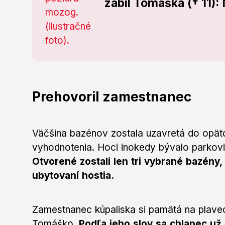
zabil Tomáška († 11):
Prehovoril zamestnanec
Väčšina bazénov zostala uzavretá do opät
vyhodnotenia. Hoci inokedy bývalo parkovi
Otvorené zostali len tri vybrané bazény
ubytovaní hostia.
Zamestnanec kúpaliska si pamätá na plavec
Tomáško.
Podľa jeho slov sa chlapec už