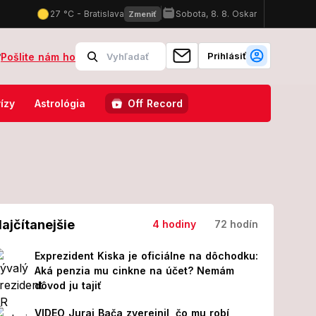
Prihlásiť
?
Pošlite nám ho
1 rokov mladším fešákom: FOTO, ktoré hovorí za všetko!
Napätie v
ízy
Astrológia
Off Record
ajčítanejšie
4 hodiny
72 hodín
Exprezident Kiska je oficiálne na dôchodku:
Aká penzia mu cinkne na účet? Nemám
dôvod ju tajiť
VIDEO Juraj Bača zverejnil, čo mu robí