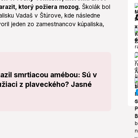
razit, ktorý požiera mozog
. Školák bol
lisku Vadaš v Štúrove, kde následne
oril jeden zo zamestnancov kúpaliska,
kazil smrtiacou amébou: Sú v
užiaci z plaveckého? Jasné