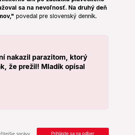
ťažoval sa na nevoľnosť. Na druhý deň
omov,"
povedal pre slovenský denník.
ní nakazil parazitom, ktorý
, že prežil! Mladík opísal
žitejšie správy
Prihláste sa na odber